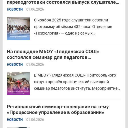
переподготовки состоялся выпуск слушателей
родного языка и родной литературы. Цели
отделения «Психология»
НОВОСТИ
01.06.2026
конкурса: — выявление и распространение
передового педагогического...
Читать дальше
С ноября 2025 года слушатели освоили
программу объёмом 432 часа. Отделение
«Психология» — одно из самых
востребованных на факультете.
Актуальность продиктована нехваткой
На площадке МБОУ «Глядянская СОШ»
квалифицированных педагогов-психологов в
состоялся семинар для педагогов
общеобразовательных организациях. Все
Центрального образовательного округа
НОВОСТИ
01.06.2026
выпускники успешно прошли итоговую
аттестацию в форме экзамена и получили
В МБОУ «Глядянская СОШ» Притобольного
диплом о...
Читать дальше
округа прошёл практический выездной
семинар педагогов института. Мероприятие
проведено на высоком организационно-
методическом уровне с участием 71 делегата.
Региональный семинар-совещание на тему
Открывая встречу, заместитель
«Процессное управление в образовании»
руководителя Управления образования
НОВОСТИ
01.06.2026
Притобольного муниципального округа
Наталья Сергеевна Иванова подчеркнула