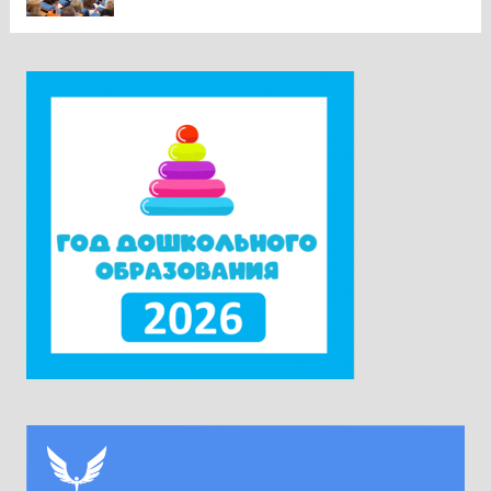
предмета в контексте изменений
законодательства и введения единых
государственных учебников». Участники
приехали в Москву из всех субъектов
Российской Федерации. Ректор университета
Наталия Александровна Наумова отметила,
что...
Читать дальше