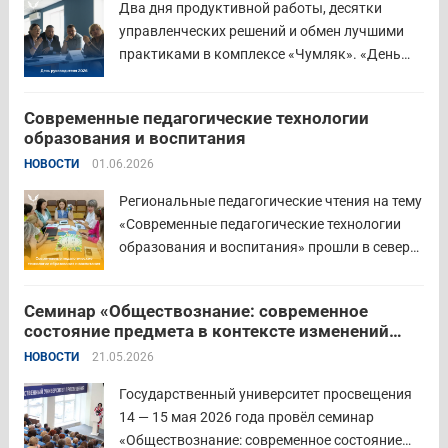
Два дня продуктивной работы, десятки
важность очных практических встреч для...
управленческих решений и обмен лучшими
Читать дальше
практиками в комплексе «Чумляк». «День
руководителя» объединил директоров школ и
начальников муниципальных органов
Современные педагогические технологии
управления образованием для обсуждения
образования и воспитания
ключевых задач и развития системы
НОВОСТИ
01.06.2026
образования региона. Заместитель
губернатора по социальной политике
Региональные педагогические чтения на тему
Наталья...
Читать дальше
«Современные педагогические технологии
образования и воспитания» прошли в северо-
западном образовательном округе на базе
МБОУ «СОШ № 2» города Шадринска.
Семинар «Обществознание: современное
Основная цель Педагогических чтений —
состояние предмета в контексте изменений
освещение тенденций учебно-
законодательства и введения единых
НОВОСТИ
21.05.2026
воспитательного процесса с учетом новых
государственных учебников» в
образовательных стандартов через обмен...
Государственном университете просвещения
Государственный университет просвещения
Читать дальше
14 — 15 мая 2026 года провёл семинар
«Обществознание: современное состояние