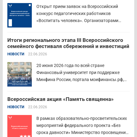
Открыт прием заявок на Всероссийский
конкурс педагогических работников
«Воспитать человека». Организаторами
состязания выступают Министерство
просвещения Российской Федерации,
Итоги регионального этапа III Всероссийского
Институт изучения детства, семьи и
семейного фестиваля сбережений и инвестиций
воспитания и Российский детско-юношеский
НОВОСТИ
22.06.2026
центр. Прием заявок пройдет до 26 июля
включительно. Участниками конкурса могут
20 июня 2026 года по всей стране
стать педагоги детских...
Читать дальше
Финансовый университет при поддержке
Минфина России, портала моифинансы.рф,
региональных властей и партнёров провёл
региональный этап III Всероссийского
Всероссийская акция «Память священна»
семейного фестиваля сбережений и
НОВОСТИ
22.06.2026
инвестиций. В Курганской области
площадкой мероприятия стал Шадринский
В рамках образовательно-просветительских
филиал Финуниверситета. 16 семей-
мероприятий федерального проекта «Без
победителей...
Читать дальше
срока давности» Министерство просвещения