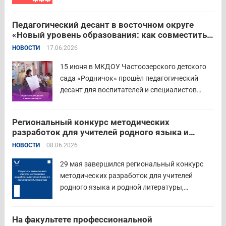
РФ и Московский педагогический
государственный университет (МПГУ)
Педагогический десант в восточном округе
проводят всероссийскую акцию «Память
«Новый уровень образования: как совместить
священна». 22 июня 2026 года Россия
качество и эффективность»
НОВОСТИ
17.06.2026
отмечает 85-ю годовщину начала Великой
Отечественной войны. Просим на страницах
15 июня в МКДОУ Частоозерского детского
школ в...
Читать дальше
сада «Родничок» прошёл педагогический
десант для воспитателей и специалистов
дошкольного образования. Мероприятие
объединило экспертов ГАОУ ДПО ИРОСТ и
Региональный конкурс методических
педагогов восточного округа для повышения
разработок для учителей родного языка и
профессиональных компетенций и
родной литературы
НОВОСТИ
08.06.2026
знакомства с актуальными подходами к
работе с детьми....
Читать дальше
29 мая завершился региональный конкурс
методических разработок для учителей
родного языка и родной литературы,
объединивший педагогов нашего региона в
стремлении поделиться опытом и
На факультете профессиональной
инновационными подходами в преподавании