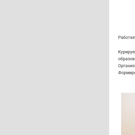
Работает
Курируе
образов
Организ
Формиро