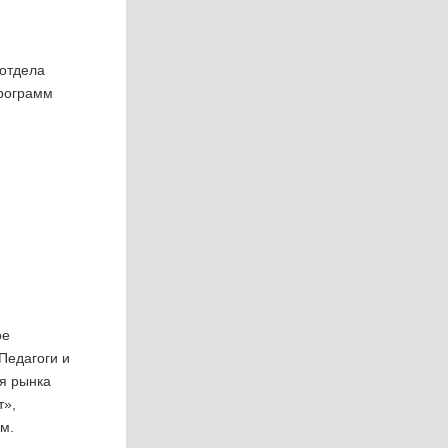
 отдела
программ
ое
Педагоги и
я рынка
т»,
м.