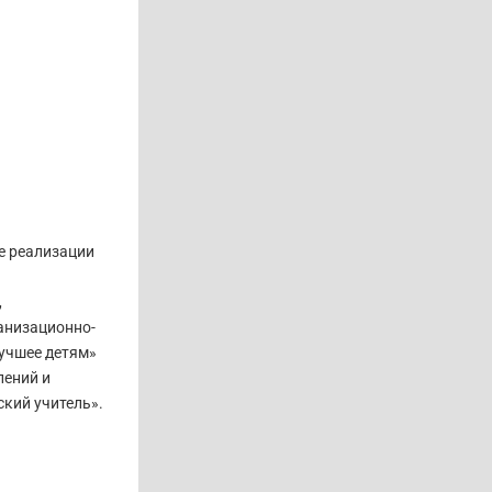
е реализации
,
анизационно-
лучшее детям»
лений и
кий учитель».