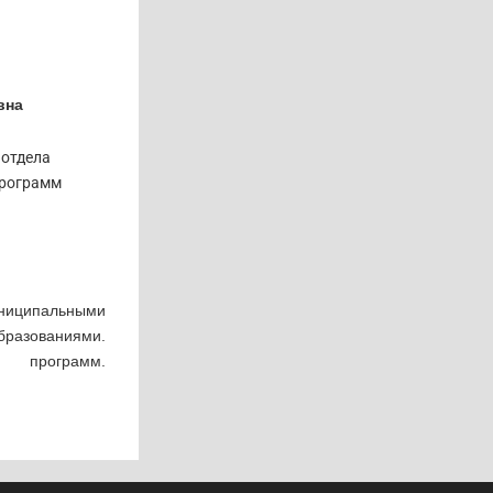
вна
 отдела
программ
иципальными
бразованиями.
ых программ.