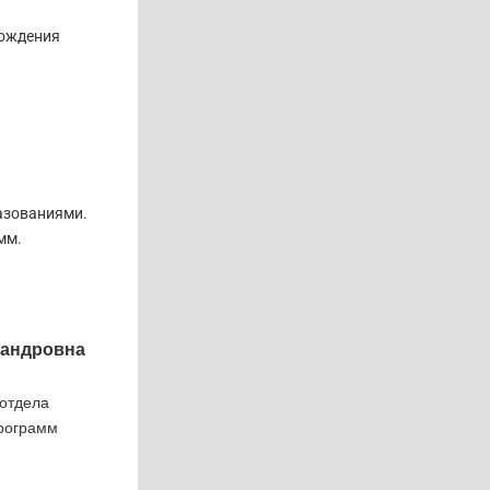
вождения
азованиями.
мм.
сандровна
 отдела
программ