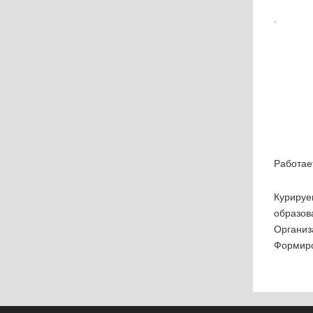
.
Работает
Курир
образов
Органи
Формиро