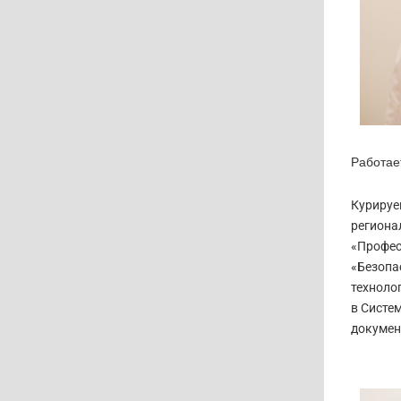
Работает
Курируе
региона
«Профес
«Безопа
техноло
в Систе
докумен