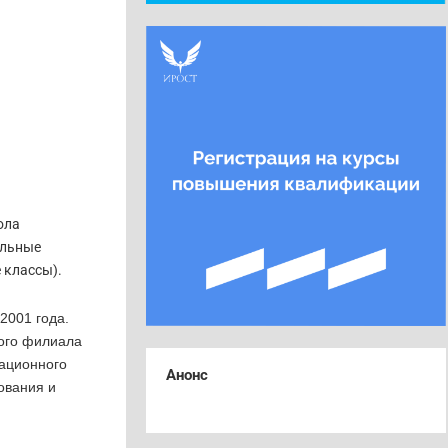
ола
ильные
 классы).
2001 года.
кого филиала
вационного
Анонс
ования и