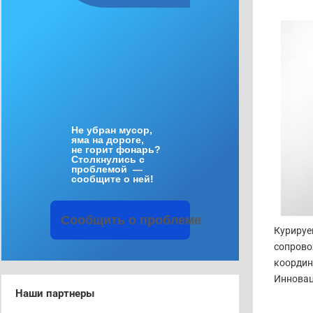
Не
убран
мусор
,
яма
на
дороге
,
не
горит
фонарь
?
Столкнулись
с
проблемой
—
сообщите
о
ней
!
Сообщить
о
проблеме
Курируе
сопрово
координ
Инновац
Наши партнеры