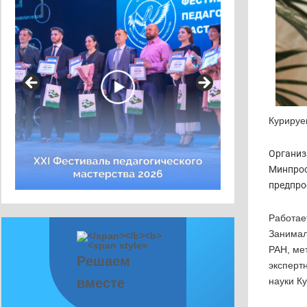
Курируе
Организ
Минпрос
предпро
Работае
Занимал
РАН, ме
Решаем
эксперт
вместе
науки Ку