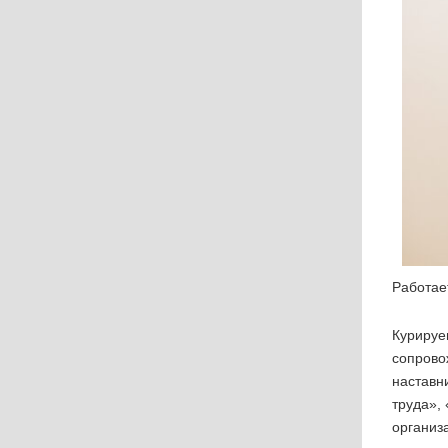
Работает
Курируе
сопрово
наставн
труда»,
организ