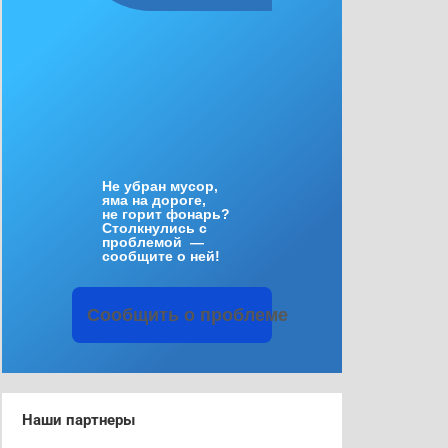
Не
убран
мусор
,
яма
на
дороге
,
не
горит
фонарь
?
Столкнулись
с
проблемой
—
сообщите
о
ней
!
Сообщить
о
проблеме
Наши партнеры