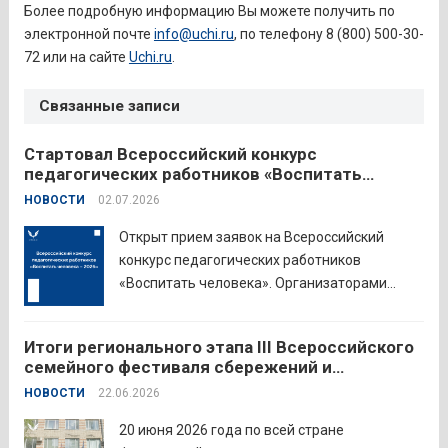
Более подробную информацию Вы можете получить по
электронной почте
info@uchi.ru
, по телефону 8 (800) 500-30-
72 или на сайте
Uchi.ru
.
Связанные записи
Стартовал Всероссийский конкурс
педагогических работников «Воспитать
человека – 2026»
НОВОСТИ
02.07.2026
Открыт прием заявок на Всероссийский
конкурс педагогических работников
«Воспитать человека». Организаторами
состязания выступают Министерство
просвещения Российской Федерации,
Итоги регионального этапа III Всероссийского
Институт изучения детства, семьи и
семейного фестиваля сбережений и
воспитания и Российский детско-юношеский
инвестиций
НОВОСТИ
22.06.2026
центр. Прием заявок пройдет до 26 июля
включительно. Участниками конкурса могут
20 июня 2026 года по всей стране
стать педагоги детских...
Читать дальше