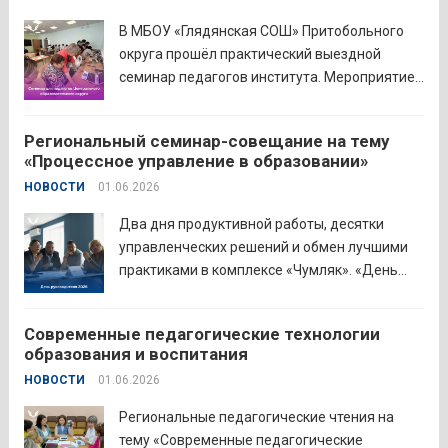
аттестацию в форме экзамена и получили
В МБОУ «Глядянская СОШ» Притобольного
диплом о...
Читать дальше
округа прошёл практический выездной
семинар педагогов института. Мероприятие
проведено на высоком организационно-
методическом уровне с участием 71
Региональный семинар-совещание на тему
делегата. Открывая встречу, заместитель
«Процессное управление в образовании»
руководителя Управления образования
НОВОСТИ
01.06.2026
Притобольного муниципального округа
Наталья Сергеевна Иванова подчеркнула
Два дня продуктивной работы, десятки
важность очных практических встреч для...
управленческих решений и обмен лучшими
Читать дальше
практиками в комплексе «Чумляк». «День
руководителя» объединил директоров школ
и начальников муниципальных органов
Современные педагогические технологии
управления образованием для обсуждения
образования и воспитания
ключевых задач и развития системы
НОВОСТИ
01.06.2026
образования региона. Заместитель
губернатора по социальной политике
Региональные педагогические чтения на
Наталья...
Читать дальше
тему «Современные педагогические