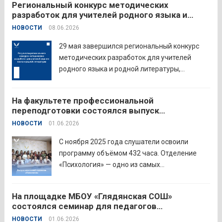
Региональный конкурс методических
педагогов восточного округа для повышения
разработок для учителей родного языка и
профессиональных компетенций и
родной литературы
НОВОСТИ
08.06.2026
знакомства с актуальными подходами к
работе с детьми....
Читать дальше
29 мая завершился региональный конкурс
методических разработок для учителей
родного языка и родной литературы,
объединивший педагогов нашего региона в
стремлении поделиться опытом и
На факультете профессиональной
инновационными подходами в
переподготовки состоялся выпуск
преподавании родного языка и родной
слушателей отделения «Психология»
НОВОСТИ
01.06.2026
литературы. Цели конкурса: — выявление и
распространение передового
С ноября 2025 года слушатели освоили
педагогического...
Читать дальше
программу объёмом 432 часа. Отделение
«Психология» — одно из самых
востребованных на факультете.
Актуальность продиктована нехваткой
На площадке МБОУ «Глядянская СОШ»
квалифицированных педагогов-психологов в
состоялся семинар для педагогов
общеобразовательных организациях. Все
Центрального образовательного округа
НОВОСТИ
01.06.2026
выпускники успешно прошли итоговую