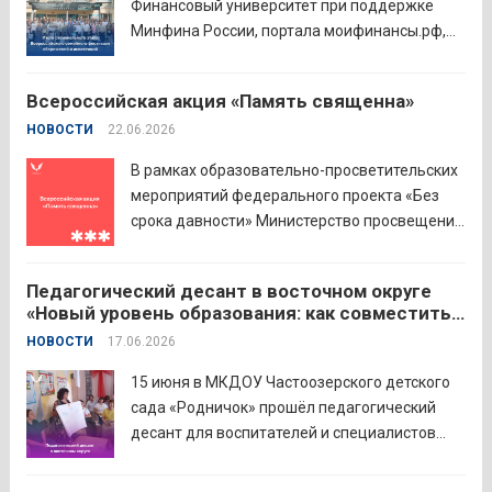
Финансовый университет при поддержке
Минфина России, портала моифинансы.рф,
региональных властей и партнёров провёл
региональный этап III Всероссийского
Всероссийская акция «Память священна»
семейного фестиваля сбережений и
НОВОСТИ
22.06.2026
инвестиций. В Курганской области
площадкой мероприятия стал Шадринский
В рамках образовательно-просветительских
филиал Финуниверситета. 16 семей-
мероприятий федерального проекта «Без
победителей...
Читать дальше
срока давности» Министерство просвещения
РФ и Московский педагогический
государственный университет (МПГУ)
Педагогический десант в восточном округе
проводят всероссийскую акцию «Память
«Новый уровень образования: как совместить
священна». 22 июня 2026 года Россия
качество и эффективность»
НОВОСТИ
17.06.2026
отмечает 85-ю годовщину начала Великой
Отечественной войны. Просим на страницах
15 июня в МКДОУ Частоозерского детского
школ в...
Читать дальше
сада «Родничок» прошёл педагогический
десант для воспитателей и специалистов
дошкольного образования. Мероприятие
объединило экспертов ГАОУ ДПО ИРОСТ и