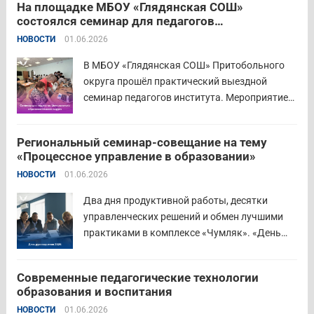
На площадке МБОУ «Глядянская СОШ»
квалифицированных педагогов-психологов в
состоялся семинар для педагогов
общеобразовательных организациях. Все
Центрального образовательного округа
НОВОСТИ
01.06.2026
выпускники успешно прошли итоговую
аттестацию в форме экзамена и получили
В МБОУ «Глядянская СОШ» Притобольного
диплом о...
Читать дальше
округа прошёл практический выездной
семинар педагогов института. Мероприятие
проведено на высоком организационно-
методическом уровне с участием 71 делегата.
Региональный семинар-совещание на тему
Открывая встречу, заместитель
«Процессное управление в образовании»
руководителя Управления образования
НОВОСТИ
01.06.2026
Притобольного муниципального округа
Наталья Сергеевна Иванова подчеркнула
Два дня продуктивной работы, десятки
важность очных практических встреч для...
управленческих решений и обмен лучшими
Читать дальше
практиками в комплексе «Чумляк». «День
руководителя» объединил директоров школ и
начальников муниципальных органов
Современные педагогические технологии
управления образованием для обсуждения
образования и воспитания
ключевых задач и развития системы
НОВОСТИ
01.06.2026
образования региона. Заместитель