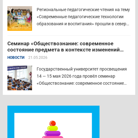
губернатора по социальной политике
Региональные педагогические чтения на тему
Наталья...
Читать дальше
«Современные педагогические технологии
образования и воспитания» прошли в северо-
западном образовательном округе на базе
МБОУ «СОШ № 2» города Шадринска.
Семинар «Обществознание: современное
Основная цель Педагогических чтений —
состояние предмета в контексте изменений
освещение тенденций учебно-
законодательства и введения единых
НОВОСТИ
21.05.2026
воспитательного процесса с учетом новых
государственных учебников» в
образовательных стандартов через обмен...
Государственном университете просвещения
Государственный университет просвещения
Читать дальше
14 — 15 мая 2026 года провёл семинар
«Обществознание: современное состояние
предмета в контексте изменений
законодательства и введения единых
государственных учебников». Участники
приехали в Москву из всех субъектов
Российской Федерации. Ректор университета
Наталия Александровна Наумова отметила,
что...
Читать дальше