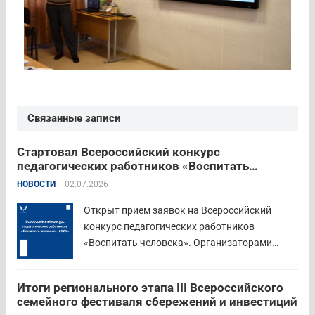
Связанные записи
Стартовал Всероссийский конкурс
педагогических работников «Воспитать
человека – 2026»
НОВОСТИ
02.07.2026
Открыт прием заявок на Всероссийский
конкурс педагогических работников
«Воспитать человека». Организаторами
состязания выступают Министерство
просвещения Российской Федерации,
Итоги регионального этапа III Всероссийского
Институт изучения детства, семьи и
семейного фестиваля сбережений и инвестиций
воспитания и Российский детско-юношеский