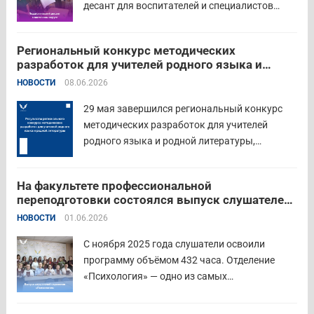
десант для воспитателей и специалистов
дошкольного образования. Мероприятие
объединило экспертов ГАОУ ДПО ИРОСТ и
Региональный конкурс методических
педагогов восточного округа для повышения
разработок для учителей родного языка и
профессиональных компетенций и
родной литературы
НОВОСТИ
08.06.2026
знакомства с актуальными подходами к
работе с детьми....
Читать дальше
29 мая завершился региональный конкурс
методических разработок для учителей
родного языка и родной литературы,
объединивший педагогов нашего региона в
стремлении поделиться опытом и
На факультете профессиональной
инновационными подходами в преподавании
переподготовки состоялся выпуск слушателей
родного языка и родной литературы. Цели
отделения «Психология»
НОВОСТИ
01.06.2026
конкурса: — выявление и распространение
передового педагогического...
Читать дальше
С ноября 2025 года слушатели освоили
программу объёмом 432 часа. Отделение
«Психология» — одно из самых
востребованных на факультете.
Актуальность продиктована нехваткой