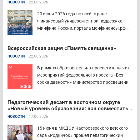
НОВОСТИ
22.06.2026
центр. Прием заявок пройдет до 26 июля
включительно. Участниками конкурса могут
20 июня 2026 года по всей стране
стать педагоги детских...
Читать дальше
Финансовый университет при поддержке
Минфина России, портала моифинансы.рф,
региональных властей и партнёров провёл
региональный этап III Всероссийского
Всероссийская акция «Память священна»
семейного фестиваля сбережений и
НОВОСТИ
22.06.2026
инвестиций. В Курганской области
площадкой мероприятия стал Шадринский
В рамках образовательно-просветительских
филиал Финуниверситета. 16 семей-
мероприятий федерального проекта «Без
победителей...
Читать дальше
срока давности» Министерство просвещения
РФ и Московский педагогический
государственный университет (МПГУ)
Педагогический десант в восточном округе
проводят всероссийскую акцию «Память
«Новый уровень образования: как совместить
священна». 22 июня 2026 года Россия
качество и эффективность»
НОВОСТИ
17.06.2026
отмечает 85-ю годовщину начала Великой
Отечественной войны. Просим на страницах
15 июня в МКДОУ Частоозерского детского
школ в...
Читать дальше
сада «Родничок» прошёл педагогический