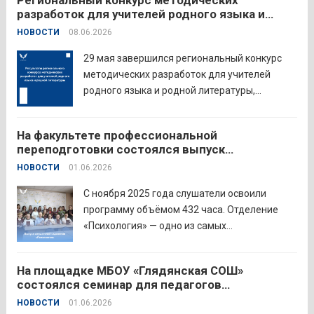
Региональный конкурс методических
педагогов восточного округа для повышения
разработок для учителей родного языка и
профессиональных компетенций и
родной литературы
НОВОСТИ
08.06.2026
знакомства с актуальными подходами к
работе с детьми....
Читать дальше
29 мая завершился региональный конкурс
методических разработок для учителей
родного языка и родной литературы,
объединивший педагогов нашего региона в
стремлении поделиться опытом и
На факультете профессиональной
инновационными подходами в
переподготовки состоялся выпуск
преподавании родного языка и родной
слушателей отделения «Психология»
НОВОСТИ
01.06.2026
литературы. Цели конкурса: — выявление и
распространение передового
С ноября 2025 года слушатели освоили
педагогического...
Читать дальше
программу объёмом 432 часа. Отделение
«Психология» — одно из самых
востребованных на факультете.
Актуальность продиктована нехваткой
На площадке МБОУ «Глядянская СОШ»
квалифицированных педагогов-психологов в
состоялся семинар для педагогов
общеобразовательных организациях. Все
Центрального образовательного округа
НОВОСТИ
01.06.2026
выпускники успешно прошли итоговую