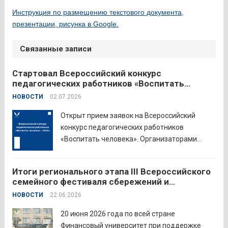
Инструкция по размещению текстового документа,
презентации, рисунка в Google.
Связанные записи
Стартовал Всероссийский конкурс
педагогических работников «Воспитать
человека – 2026»
НОВОСТИ
02.07.2026
Открыт прием заявок на Всероссийский
конкурс педагогических работников
«Воспитать человека». Организаторами
состязания выступают Министерство
просвещения Российской Федерации,
Итоги регионального этапа III Всероссийского
Институт изучения детства, семьи и
семейного фестиваля сбережений и
воспитания и Российский детско-юношеский
инвестиций
НОВОСТИ
22.06.2026
центр. Прием заявок пройдет до 26 июля
включительно. Участниками конкурса могут
20 июня 2026 года по всей стране
стать педагоги детских...
Читать дальше
Финансовый университет при поддержке