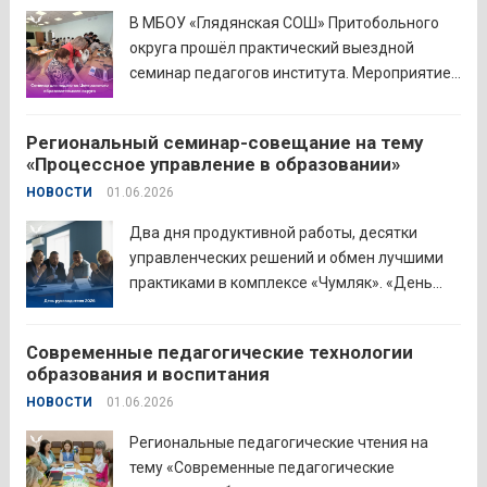
аттестацию в форме экзамена и получили
В МБОУ «Глядянская СОШ» Притобольного
диплом о...
Читать дальше
округа прошёл практический выездной
семинар педагогов института. Мероприятие
проведено на высоком организационно-
методическом уровне с участием 71
Региональный семинар-совещание на тему
делегата. Открывая встречу, заместитель
«Процессное управление в образовании»
руководителя Управления образования
НОВОСТИ
01.06.2026
Притобольного муниципального округа
Наталья Сергеевна Иванова подчеркнула
Два дня продуктивной работы, десятки
важность очных практических встреч для...
управленческих решений и обмен лучшими
Читать дальше
практиками в комплексе «Чумляк». «День
руководителя» объединил директоров школ
и начальников муниципальных органов
Современные педагогические технологии
управления образованием для обсуждения
образования и воспитания
ключевых задач и развития системы
НОВОСТИ
01.06.2026
образования региона. Заместитель
губернатора по социальной политике
Региональные педагогические чтения на
Наталья...
Читать дальше
тему «Современные педагогические