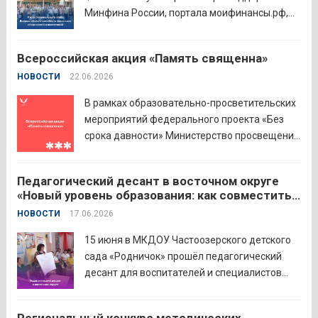
Минфина России, портала моифинансы.рф,
региональных властей и партнёров провёл
региональный этап III Всероссийского
Всероссийская акция «Память священна»
семейного фестиваля сбережений и
НОВОСТИ
22.06.2026
инвестиций. В Курганской области
площадкой мероприятия стал Шадринский
В рамках образовательно-просветительских
филиал Финуниверситета. 16 семей-
мероприятий федерального проекта «Без
победителей...
Читать дальше
срока давности» Министерство просвещения
РФ и Московский педагогический
государственный университет (МПГУ)
Педагогический десант в восточном округе
проводят всероссийскую акцию «Память
«Новый уровень образования: как совместить
священна». 22 июня 2026 года Россия
качество и эффективность»
НОВОСТИ
17.06.2026
отмечает 85-ю годовщину начала Великой
Отечественной войны. Просим на страницах
15 июня в МКДОУ Частоозерского детского
школ в...
Читать дальше
сада «Родничок» прошёл педагогический
десант для воспитателей и специалистов
дошкольного образования. Мероприятие
объединило экспертов ГАОУ ДПО ИРОСТ и