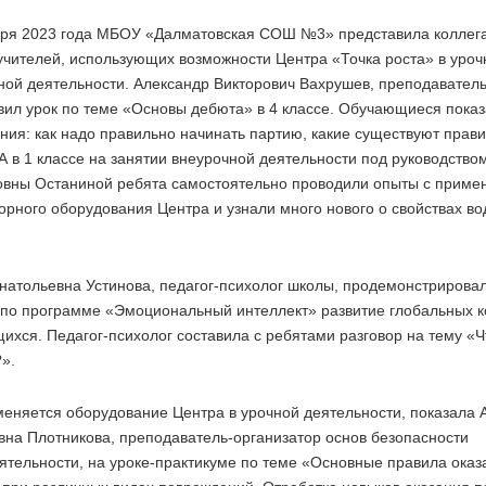
бря 2023 года МБОУ «Далматовская СОШ №3» представила коллег
учителей, использующих возможности Центра «Точка роста» в уроч
ной деятельности. Александр Викторович Вахрушев, преподаватель
вил урок по теме «Основы дебюта» в 4 классе. Обучающиеся показ
ания: как надо правильно начинать партию, какие существуют прав
 А в 1 классе на занятии внеурочной деятельности под руководство
вны Останиной ребята самостоятельно проводили опыты с приме
орного оборудования Центра и узнали много нового о свойствах во
натольевна Устинова, педагог-психолог школы, продемонстрирова
 по программе «Эмоциональный интеллект» развитие глобальных 
ихся. Педагог-психолог составила с ребятами разговор на тему «Ч
».
меняется оборудование Центра в урочной деятельности, показала 
вна Плотникова, преподаватель-организатор основ безопасности
ятельности, на уроке-практикуме по теме «Основные правила оказ