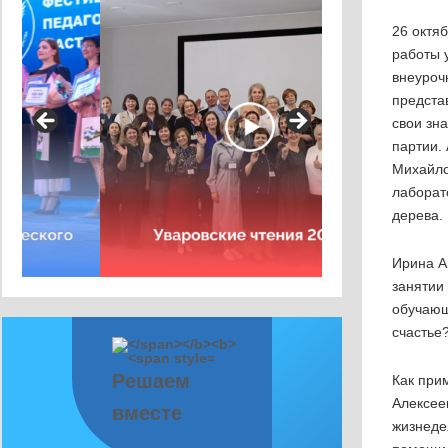
26 октя
работы 
внеуроч
предста
свои зн
партии.
Михайло
лаборат
дерева.
Ирина А
занятии
обучающ
счастье?
Решаем
Как при
Алексее
вместе
жизнеде