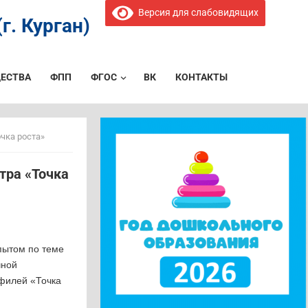
Версия для слабовидящих
г. Курган)
ЕСТВА
ФПП
ФГОС
ВК
КОНТАКТЫ
чка роста»
тра «Точка
пытом по теме
чной
офилей «Точка