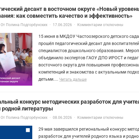
ический десант в восточном округе «Новый уровен
ания: как совместить качество и эффективность»
От
Полина Подгорбунских
·
17.06.2026
·
Комментарии отключены
15 июня в МКДОУ Частоозерского детского сад
прошёл педагогический десант для воспитателей
специалистов дошкольного образования. Меро
объединило экспертов ГАОУ ДПО ИРОСТ и педаг
восточного округа для повышения профессион
компетенций и знакомства с актуальными подхо
детьми....
Читать дальше
льный конкурс методических разработок для учите
и родной литературы
От
Полина Подгорбунских
·
08.06.2026
·
Комментарии отключены
29 мая завершился региональный конкурс мето
разработок для учителей родного языка и родно