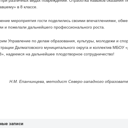
при различных видах повреждений. Отработка навыков оказания 
авшему» в 8 классе.
чение мероприятия гости поделились своими впечатлениями, обм
и и пожелали дальнейшего профессионального роста.
рим Управление по делам образования, культуры, молодежи и спо
трации Далматовского муниципального округа и коллектив МБОУ 
, надеемся на дальнейшее плодотворное сотрудничество!
Н.М. Епанчинцева, методист Северо-западного образовате
ные записи