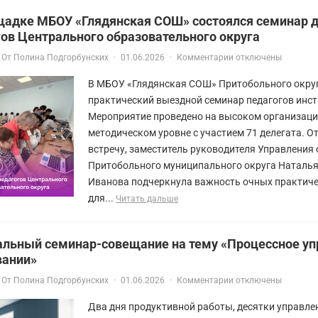
щадке МБОУ «Глядянская СОШ» состоялся семинар 
ов Центрального образовательного округа
От
Полина Подгорбунских
·
01.06.2026
·
Комментарии отключены
В МБОУ «Глядянская СОШ» Притобольного окру
практический выездной семинар педагогов инст
Мероприятие проведено на высоком организаци
методическом уровне с участием 71 делегата. 
встречу, заместитель руководителя Управления
Притобольного муниципального округа Наталья
Иванова подчеркнула важность очных практиче
для...
Читать дальше
альный семинар-совещание на тему «Процессное уп
вании»
От
Полина Подгорбунских
·
01.06.2026
·
Комментарии отключены
Два дня продуктивной работы, десятки управле