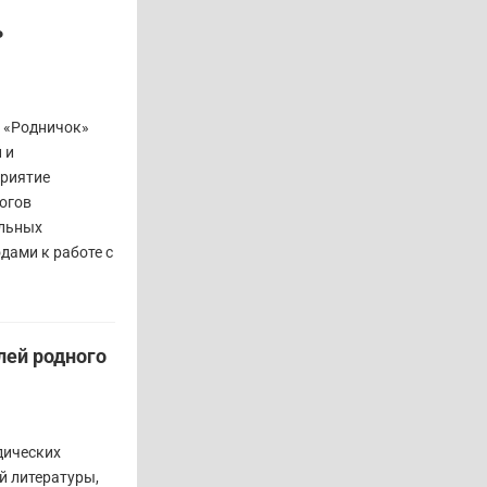
ь
а «Родничок»
 и
приятие
огов
альных
дами к работе с
лей родного
дических
й литературы,