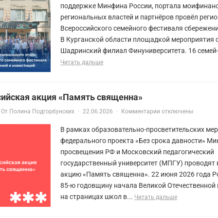
поддержке Минфина России, портала моифинан
региональных властей и партнёров провёл регио
Всероссийского семейного фестиваля сбережени
В Курганской области площадкой мероприятия 
Шадринский филиал Финуниверситета. 16 семей-
Читать дальше
сийская акция «Память священна»
От
Полина Подгорбунских
·
22.06.2026
·
Комментарии отключены
В рамках образовательно-просветительских ме
федерального проекта «Без срока давности» Ми
просвещения РФ и Московский педагогический
государственный университет (МПГУ) проводят
акцию «Память священна». 22 июня 2026 года Р
85-ю годовщину начала Великой Отечественной
на страницах школ в...
Читать дальше