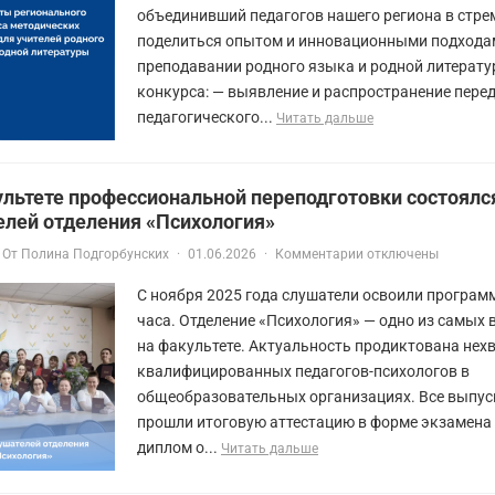
объединивший педагогов нашего региона в стре
поделиться опытом и инновационными подхода
преподавании родного языка и родной литерату
конкурса: — выявление и распространение пере
педагогического...
Читать дальше
ультете профессиональной переподготовки состоялс
елей отделения «Психология»
От
Полина Подгорбунских
·
01.06.2026
·
Комментарии отключены
С ноября 2025 года слушатели освоили програм
часа. Отделение «Психология» — одно из самых
на факультете. Актуальность продиктована нех
квалифицированных педагогов-психологов в
общеобразовательных организациях. Все выпус
прошли итоговую аттестацию в форме экзамена
диплом о...
Читать дальше