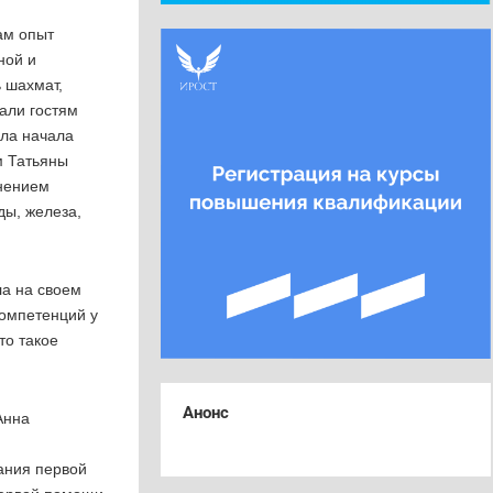
ам опыт
ной и
 шахмат,
али гостям
ила начала
м Татьяны
нением
ды, железа,
ла на своем
компетенций у
то такое
Анонс
Анна
ания первой