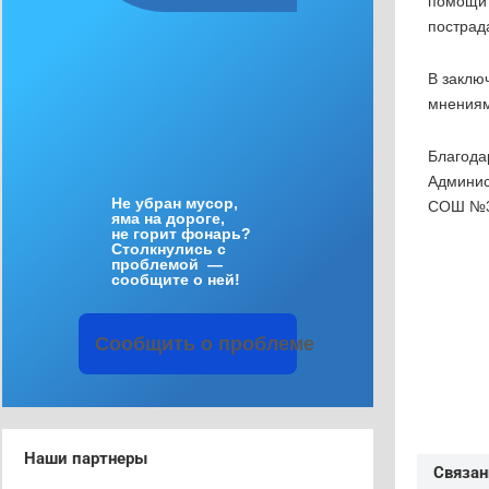
помощи 
пострад
В заклю
мнениям
Благода
Админис
Не
убран
мусор
,
СОШ №3»
яма
на
дороге
,
не
горит
фонарь
?
Столкнулись
с
проблемой
—
сообщите
о
ней
!
Сообщить
о
проблеме
Наши партнеры
Связан