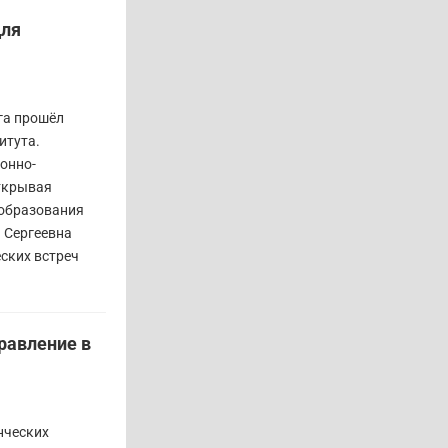
для
га прошёл
итута.
онно-
Открывая
 образования
 Сергеевна
ских встреч
равление в
нческих