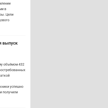
млении
ми в
ры. Цели
дового
я выпуск
му объёмом 432
 востребованных
ваткой
кники успешно
 и получили