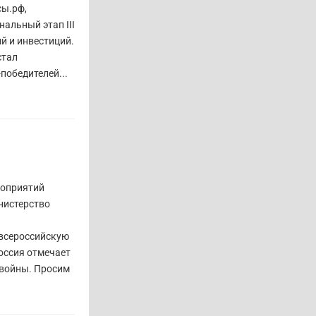
сы.рф,
нальный этап III
й и инвестиций.
стал
победителей...
роприятий
нистерство
 всероссийскую
оссия отмечает
 войны. Просим