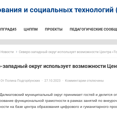
вания и социальных технологий (
ИПГРАД45
ЦНППМ
ПРОЕКТЫ
ПЕДАГОГИЧЕСКИЕ СООБЩ
Новости
Северо-западный округ использует возможности Центра «То
-западный округ использует возможности Цен
От
Полина Подгорбунских
·
27.10.2023
·
Комментарии отключены
 Далматовский муниципальный округ принимает гостей и делится о
ование функциональной грамотности в рамках занятий по внеуро
ности на базе центра образования цифрового и гуманитарного пр