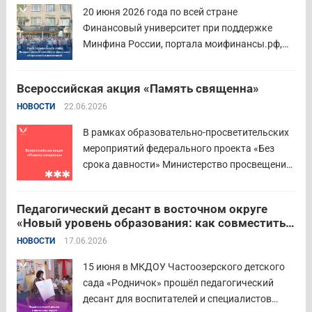
включительно. Участниками конкурса могут
20 июня 2026 года по всей стране
стать педагоги детских...
Читать дальше
Финансовый университет при поддержке
Минфина России, портала моифинансы.рф,
региональных властей и партнёров провёл
региональный этап III Всероссийского
Всероссийская акция «Память священна»
семейного фестиваля сбережений и
НОВОСТИ
22.06.2026
инвестиций. В Курганской области
площадкой мероприятия стал Шадринский
В рамках образовательно-просветительских
филиал Финуниверситета. 16 семей-
мероприятий федерального проекта «Без
победителей...
Читать дальше
срока давности» Министерство просвещения
РФ и Московский педагогический
государственный университет (МПГУ)
Педагогический десант в восточном округе
проводят всероссийскую акцию «Память
«Новый уровень образования: как совместить
священна». 22 июня 2026 года Россия
качество и эффективность»
НОВОСТИ
17.06.2026
отмечает 85-ю годовщину начала Великой
Отечественной войны. Просим на страницах
15 июня в МКДОУ Частоозерского детского
школ в...
Читать дальше
сада «Родничок» прошёл педагогический
десант для воспитателей и специалистов