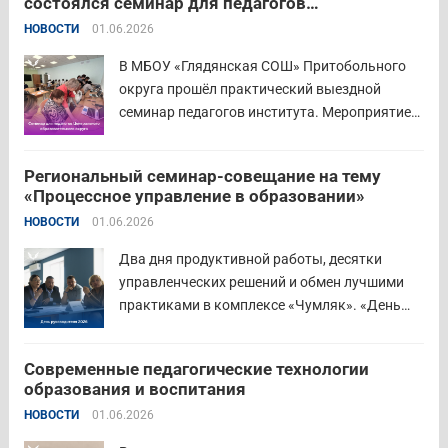
состоялся семинар для педагогов
общеобразовательных организациях. Все
Центрального образовательного округа
НОВОСТИ
01.06.2026
выпускники успешно прошли итоговую
аттестацию в форме экзамена и получили
В МБОУ «Глядянская СОШ» Притобольного
диплом о...
Читать дальше
округа прошёл практический выездной
семинар педагогов института. Мероприятие
проведено на высоком организационно-
методическом уровне с участием 71 делегата.
Региональный семинар-совещание на тему
Открывая встречу, заместитель
«Процессное управление в образовании»
руководителя Управления образования
НОВОСТИ
01.06.2026
Притобольного муниципального округа
Наталья Сергеевна Иванова подчеркнула
Два дня продуктивной работы, десятки
важность очных практических встреч для...
управленческих решений и обмен лучшими
Читать дальше
практиками в комплексе «Чумляк». «День
руководителя» объединил директоров школ и
начальников муниципальных органов
Современные педагогические технологии
управления образованием для обсуждения
образования и воспитания
ключевых задач и развития системы
НОВОСТИ
01.06.2026
образования региона. Заместитель
губернатора по социальной политике