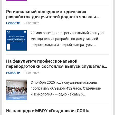
дошкольного образования. Мероприятие
объединило экспертов ГАОУ ДПО ИРОСТ и
Региональный конкурс методических
педагогов восточного округа для повышения
разработок для учителей родного языка и
профессиональных компетенций и
родной литературы
НОВОСТИ
08.06.2026
знакомства с актуальными подходами к
работе с детьми....
Читать дальше
29 мая завершился региональный конкурс
методических разработок для учителей
родного языка и родной литературы,
объединивший педагогов нашего региона в
стремлении поделиться опытом и
На факультете профессиональной
инновационными подходами в преподавании
переподготовки состоялся выпуск слушателей
родного языка и родной литературы. Цели
отделения «Психология»
НОВОСТИ
01.06.2026
конкурса: — выявление и распространение
передового педагогического...
Читать дальше
С ноября 2025 года слушатели освоили
программу объёмом 432 часа. Отделение
«Психология» — одно из самых
востребованных на факультете.
Актуальность продиктована нехваткой
На площадке МБОУ «Глядянская СОШ»
квалифицированных педагогов-психологов в