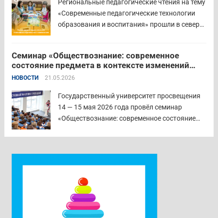
Региональные педагогические чтения на тему
Наталья...
Читать дальше
«Современные педагогические технологии
образования и воспитания» прошли в северо-
западном образовательном округе на базе
МБОУ «СОШ № 2» города Шадринска.
Семинар «Обществознание: современное
Основная цель Педагогических чтений —
состояние предмета в контексте изменений
освещение тенденций учебно-
законодательства и введения единых
НОВОСТИ
21.05.2026
воспитательного процесса с учетом новых
государственных учебников» в
образовательных стандартов через обмен...
Государственном университете просвещения
Государственный университет просвещения
Читать дальше
14 — 15 мая 2026 года провёл семинар
«Обществознание: современное состояние
предмета в контексте изменений
законодательства и введения единых
государственных учебников». Участники
приехали в Москву из всех субъектов
Российской Федерации. Ректор университета
Наталия Александровна Наумова отметила,
что...
Читать дальше