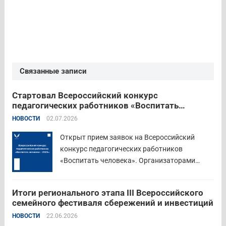
Связанные записи
Стартовал Всероссийский конкурс
педагогических работников «Воспитать
человека – 2026»
НОВОСТИ
02.07.2026
Открыт прием заявок на Всероссийский
конкурс педагогических работников
«Воспитать человека». Организаторами
состязания выступают Министерство
просвещения Российской Федерации,
Итоги регионального этапа III Всероссийского
Институт изучения детства, семьи и
семейного фестиваля сбережений и инвестиций
воспитания и Российский детско-юношеский
НОВОСТИ
22.06.2026
центр. Прием заявок пройдет до 26 июля