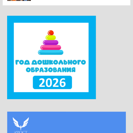
предмета в контексте изменений
законодательства и введения единых
государственных учебников». Участники
приехали в Москву из всех субъектов
Российской Федерации. Ректор университета
Наталия Александровна Наумова отметила,
что...
Читать дальше