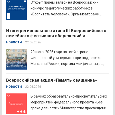
Открыт прием заявок на Всероссийский
конкурс педагогических работников
«Воспитать человека». Организаторами
состязания выступают Министерство
просвещения Российской Федерации,
Итоги регионального этапа III Всероссийского
Институт изучения детства, семьи и
семейного фестиваля сбережений и
воспитания и Российский детско-юношеский
инвестиций
НОВОСТИ
22.06.2026
центр. Прием заявок пройдет до 26 июля
включительно. Участниками конкурса могут
20 июня 2026 года по всей стране
стать педагоги детских...
Читать дальше
Финансовый университет при поддержке
Минфина России, портала моифинансы.рф,
региональных властей и партнёров провёл
региональный этап III Всероссийского
Всероссийская акция «Память священна»
семейного фестиваля сбережений и
НОВОСТИ
22.06.2026
инвестиций. В Курганской области
площадкой мероприятия стал Шадринский
В рамках образовательно-просветительских
филиал Финуниверситета. 16 семей-
мероприятий федерального проекта «Без
победителей...
Читать дальше
срока давности» Министерство просвещения
РФ и Московский педагогический