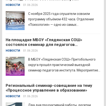
преподавании родного языка и родной
слушателей отделения «Психология»
НОВОСТИ
01.06.2026
литературы. Цели конкурса: — выявление и
распространение передового
С ноября 2025 года слушатели освоили
педагогического...
Читать дальше
программу объёмом 432 часа. Отделение
«Психология» — одно из самых
востребованных на факультете.
Актуальность продиктована нехваткой
На площадке МБОУ «Глядянская СОШ»
квалифицированных педагогов-психологов в
состоялся семинар для педагогов
общеобразовательных организациях. Все
Центрального образовательного округа
НОВОСТИ
01.06.2026
выпускники успешно прошли итоговую
аттестацию в форме экзамена и получили
В МБОУ «Глядянская СОШ» Притобольного
диплом о...
Читать дальше
округа прошёл практический выездной
семинар педагогов института. Мероприятие
проведено на высоком организационно-
методическом уровне с участием 71
Региональный семинар-совещание на тему
делегата. Открывая встречу, заместитель
«Процессное управление в образовании»
руководителя Управления образования
НОВОСТИ
01.06.2026
Притобольного муниципального округа
Наталья Сергеевна Иванова подчеркнула
Два дня продуктивной работы, десятки