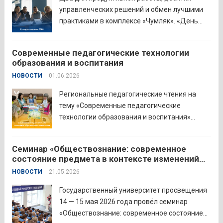
важность очных практических встреч для...
управленческих решений и обмен лучшими
Читать дальше
практиками в комплексе «Чумляк». «День
руководителя» объединил директоров школ
и начальников муниципальных органов
Современные педагогические технологии
управления образованием для обсуждения
образования и воспитания
ключевых задач и развития системы
НОВОСТИ
01.06.2026
образования региона. Заместитель
губернатора по социальной политике
Региональные педагогические чтения на
Наталья...
Читать дальше
тему «Современные педагогические
технологии образования и воспитания»
прошли в северо-западном образовательном
округе на базе МБОУ «СОШ № 2» города
Семинар «Обществознание: современное
Шадринска. Основная цель Педагогических
состояние предмета в контексте изменений
чтений — освещение тенденций учебно-
законодательства и введения единых
НОВОСТИ
21.05.2026
воспитательного процесса с учетом новых
государственных учебников» в
образовательных стандартов через обмен...
Государственном университете просвещения
Государственный университет просвещения
Читать дальше
14 — 15 мая 2026 года провёл семинар
«Обществознание: современное состояние