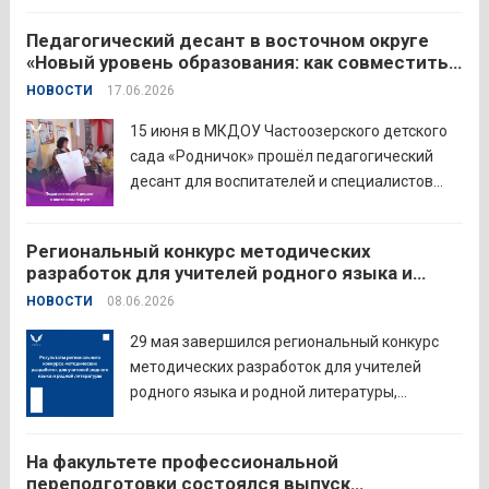
государственный университет (МПГУ)
Педагогический десант в восточном округе
проводят всероссийскую акцию «Память
«Новый уровень образования: как совместить
священна». 22 июня 2026 года Россия
качество и эффективность»
НОВОСТИ
17.06.2026
отмечает 85-ю годовщину начала Великой
Отечественной войны. Просим на страницах
15 июня в МКДОУ Частоозерского детского
школ в...
Читать дальше
сада «Родничок» прошёл педагогический
десант для воспитателей и специалистов
дошкольного образования. Мероприятие
объединило экспертов ГАОУ ДПО ИРОСТ и
Региональный конкурс методических
педагогов восточного округа для повышения
разработок для учителей родного языка и
профессиональных компетенций и
родной литературы
НОВОСТИ
08.06.2026
знакомства с актуальными подходами к
работе с детьми....
Читать дальше
29 мая завершился региональный конкурс
методических разработок для учителей
родного языка и родной литературы,
объединивший педагогов нашего региона в
стремлении поделиться опытом и
На факультете профессиональной
инновационными подходами в
переподготовки состоялся выпуск