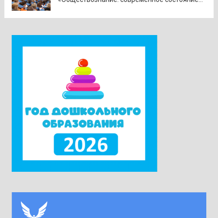
предмета в контексте изменений
законодательства и введения единых
государственных учебников». Участники
приехали в Москву из всех субъектов
Российской Федерации. Ректор университета
Наталия Александровна Наумова отметила,
что...
Читать дальше