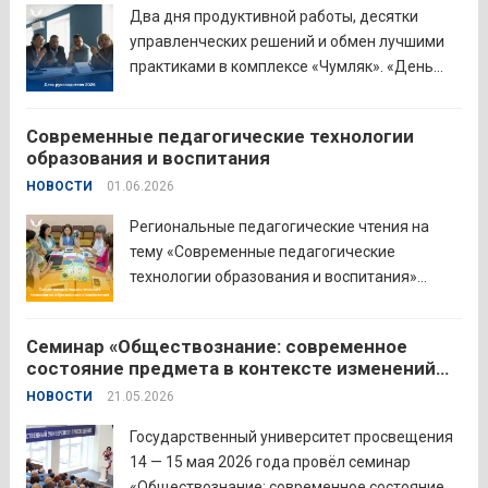
Наталья Сергеевна Иванова подчеркнула
Два дня продуктивной работы, десятки
важность очных практических встреч для...
управленческих решений и обмен лучшими
Читать дальше
практиками в комплексе «Чумляк». «День
руководителя» объединил директоров школ
и начальников муниципальных органов
Современные педагогические технологии
управления образованием для обсуждения
образования и воспитания
ключевых задач и развития системы
НОВОСТИ
01.06.2026
образования региона. Заместитель
губернатора по социальной политике
Региональные педагогические чтения на
Наталья...
Читать дальше
тему «Современные педагогические
технологии образования и воспитания»
прошли в северо-западном образовательном
округе на базе МБОУ «СОШ № 2» города
Семинар «Обществознание: современное
Шадринска. Основная цель Педагогических
состояние предмета в контексте изменений
чтений — освещение тенденций учебно-
законодательства и введения единых
НОВОСТИ
21.05.2026
воспитательного процесса с учетом новых
государственных учебников» в
образовательных стандартов через обмен...
Государственном университете просвещения
Государственный университет просвещения
Читать дальше
14 — 15 мая 2026 года провёл семинар
«Обществознание: современное состояние