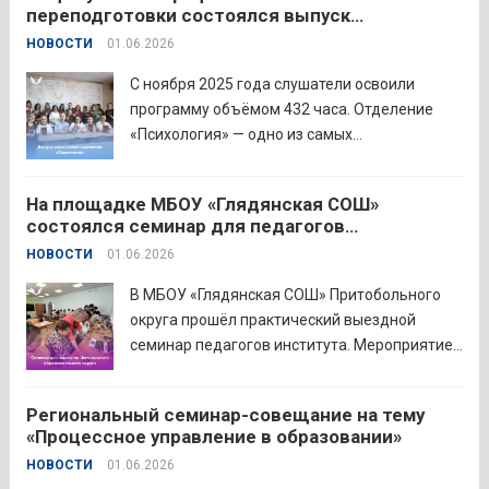
переподготовки состоялся выпуск
преподавании родного языка и родной
слушателей отделения «Психология»
НОВОСТИ
01.06.2026
литературы. Цели конкурса: — выявление и
распространение передового
С ноября 2025 года слушатели освоили
педагогического...
Читать дальше
программу объёмом 432 часа. Отделение
«Психология» — одно из самых
востребованных на факультете.
Актуальность продиктована нехваткой
На площадке МБОУ «Глядянская СОШ»
квалифицированных педагогов-психологов в
состоялся семинар для педагогов
общеобразовательных организациях. Все
Центрального образовательного округа
НОВОСТИ
01.06.2026
выпускники успешно прошли итоговую
аттестацию в форме экзамена и получили
В МБОУ «Глядянская СОШ» Притобольного
диплом о...
Читать дальше
округа прошёл практический выездной
семинар педагогов института. Мероприятие
проведено на высоком организационно-
методическом уровне с участием 71
Региональный семинар-совещание на тему
делегата. Открывая встречу, заместитель
«Процессное управление в образовании»
руководителя Управления образования
НОВОСТИ
01.06.2026
Притобольного муниципального округа