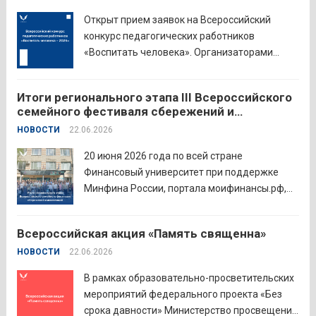
Открыт прием заявок на Всероссийский
конкурс педагогических работников
«Воспитать человека». Организаторами
состязания выступают Министерство
просвещения Российской Федерации,
Итоги регионального этапа III Всероссийского
Институт изучения детства, семьи и
семейного фестиваля сбережений и
воспитания и Российский детско-юношеский
инвестиций
НОВОСТИ
22.06.2026
центр. Прием заявок пройдет до 26 июля
включительно. Участниками конкурса могут
20 июня 2026 года по всей стране
стать педагоги детских...
Читать дальше
Финансовый университет при поддержке
Минфина России, портала моифинансы.рф,
региональных властей и партнёров провёл
региональный этап III Всероссийского
Всероссийская акция «Память священна»
семейного фестиваля сбережений и
НОВОСТИ
22.06.2026
инвестиций. В Курганской области
площадкой мероприятия стал Шадринский
В рамках образовательно-просветительских
филиал Финуниверситета. 16 семей-
мероприятий федерального проекта «Без
победителей...
Читать дальше
срока давности» Министерство просвещения