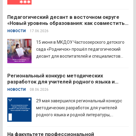
РФ и Московский педагогический
государственный университет (МПГУ)
Педагогический десант в восточном округе
проводят всероссийскую акцию «Память
«Новый уровень образования: как совместить
священна». 22 июня 2026 года Россия
качество и эффективность»
НОВОСТИ
17.06.2026
отмечает 85-ю годовщину начала Великой
Отечественной войны. Просим на страницах
15 июня в МКДОУ Частоозерского детского
школ в...
Читать дальше
сада «Родничок» прошёл педагогический
десант для воспитателей и специалистов
дошкольного образования. Мероприятие
объединило экспертов ГАОУ ДПО ИРОСТ и
Региональный конкурс методических
педагогов восточного округа для повышения
разработок для учителей родного языка и
профессиональных компетенций и
родной литературы
НОВОСТИ
08.06.2026
знакомства с актуальными подходами к
работе с детьми....
Читать дальше
29 мая завершился региональный конкурс
методических разработок для учителей
родного языка и родной литературы,
объединивший педагогов нашего региона в
стремлении поделиться опытом и
На факультете профессиональной
инновационными подходами в