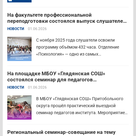
объединивший педагогов нашего региона в
стремлении поделиться опытом и
На факультете профессиональной
инновационными подходами в преподавании
переподготовки состоялся выпуск слушателей
родного языка и родной литературы. Цели
отделения «Психология»
НОВОСТИ
01.06.2026
конкурса: — выявление и распространение
передового педагогического...
Читать дальше
С ноября 2025 года слушатели освоили
программу объёмом 432 часа. Отделение
«Психология» — одно из самых
востребованных на факультете.
Актуальность продиктована нехваткой
На площадке МБОУ «Глядянская СОШ»
квалифицированных педагогов-психологов в
состоялся семинар для педагогов
общеобразовательных организациях. Все
Центрального образовательного округа
НОВОСТИ
01.06.2026
выпускники успешно прошли итоговую
аттестацию в форме экзамена и получили
В МБОУ «Глядянская СОШ» Притобольного
диплом о...
Читать дальше
округа прошёл практический выездной
семинар педагогов института. Мероприятие
проведено на высоком организационно-
методическом уровне с участием 71 делегата.
Региональный семинар-совещание на тему
Открывая встречу, заместитель