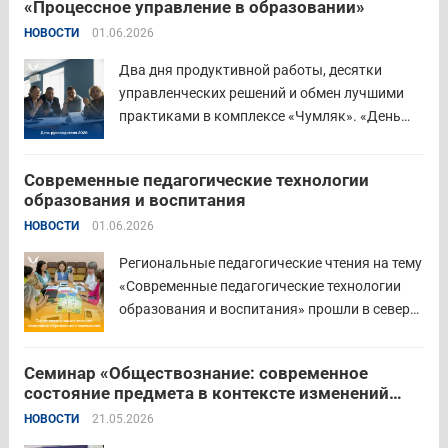
«Процессное управление в образовании»
руководителя Управления образования
НОВОСТИ
01.06.2026
Притобольного муниципального округа
Наталья Сергеевна Иванова подчеркнула
Два дня продуктивной работы, десятки
важность очных практических встреч для...
управленческих решений и обмен лучшими
Читать дальше
практиками в комплексе «Чумляк». «День
руководителя» объединил директоров школ и
начальников муниципальных органов
Современные педагогические технологии
управления образованием для обсуждения
образования и воспитания
ключевых задач и развития системы
НОВОСТИ
01.06.2026
образования региона. Заместитель
губернатора по социальной политике
Региональные педагогические чтения на тему
Наталья...
Читать дальше
«Современные педагогические технологии
образования и воспитания» прошли в северо-
западном образовательном округе на базе
МБОУ «СОШ № 2» города Шадринска.
Семинар «Обществознание: современное
Основная цель Педагогических чтений —
состояние предмета в контексте изменений
освещение тенденций учебно-
законодательства и введения единых
НОВОСТИ
21.05.2026
воспитательного процесса с учетом новых
государственных учебников» в
образовательных стандартов через обмен...