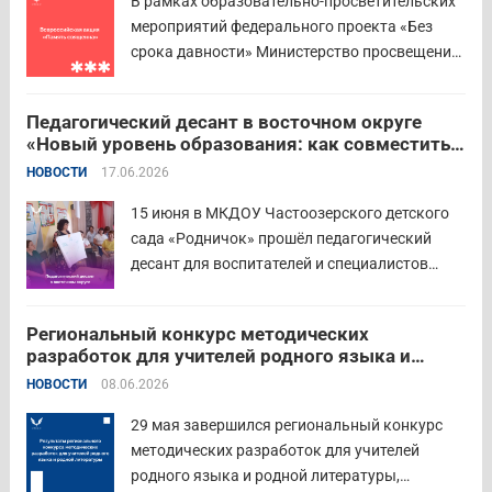
В рамках образовательно-просветительских
филиал Финуниверситета. 16 семей-
мероприятий федерального проекта «Без
победителей...
Читать дальше
срока давности» Министерство просвещения
РФ и Московский педагогический
государственный университет (МПГУ)
Педагогический десант в восточном округе
проводят всероссийскую акцию «Память
«Новый уровень образования: как совместить
священна». 22 июня 2026 года Россия
качество и эффективность»
НОВОСТИ
17.06.2026
отмечает 85-ю годовщину начала Великой
Отечественной войны. Просим на страницах
15 июня в МКДОУ Частоозерского детского
школ в...
Читать дальше
сада «Родничок» прошёл педагогический
десант для воспитателей и специалистов
дошкольного образования. Мероприятие
объединило экспертов ГАОУ ДПО ИРОСТ и
Региональный конкурс методических
педагогов восточного округа для повышения
разработок для учителей родного языка и
профессиональных компетенций и
родной литературы
НОВОСТИ
08.06.2026
знакомства с актуальными подходами к
работе с детьми....
Читать дальше
29 мая завершился региональный конкурс
методических разработок для учителей
родного языка и родной литературы,