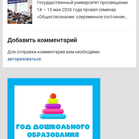
Государственном университете просвещения
Государственный университет просвещения
Читать дальше
14 — 15 мая 2026 года провёл семинар
«Обществознание: современное состояние
предмета в контексте изменений
законодательства и введения единых
государственных учебников». Участники
Добавить комментарий
приехали в Москву из всех субъектов
Для отправки комментария вам необходимо
Российской Федерации. Ректор университета
авторизоваться
.
Наталия Александровна Наумова отметила,
что...
Читать дальше