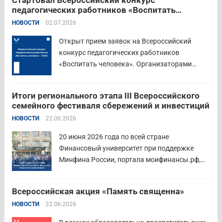
Стартовал Всероссийский конкурс
педагогических работников «Воспитать
человека – 2026»
НОВОСТИ
02.07.2026
Открыт прием заявок на Всероссийский
конкурс педагогических работников
«Воспитать человека». Организаторами
состязания выступают Министерство
просвещения Российской Федерации,
Итоги регионального этапа III Всероссийского
Институт изучения детства, семьи и
семейного фестиваля сбережений и инвестиций
воспитания и Российский детско-юношеский
НОВОСТИ
22.06.2026
центр. Прием заявок пройдет до 26 июля
включительно. Участниками конкурса могут
20 июня 2026 года по всей стране
стать педагоги детских...
Читать дальше
Финансовый университет при поддержке
Минфина России, портала моифинансы.рф,
региональных властей и партнёров провёл
региональный этап III Всероссийского
Всероссийская акция «Память священна»
семейного фестиваля сбережений и
НОВОСТИ
22.06.2026
инвестиций. В Курганской области
площадкой мероприятия стал Шадринский