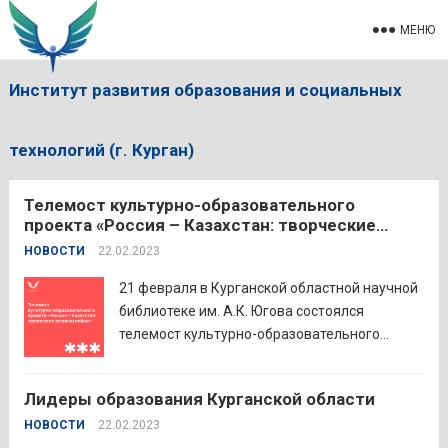
МЕНЮ
Институт развития образования и социальных
технологий (г. Курган)
Телемост культурно-образовательного
проекта «Россия – Казахстан: творческие
встречи online»
НОВОСТИ
22.02.2023
21 февраля в Курганской областной научной
библиотеке им. А.К. Югова состоялся
телемост культурно-образовательного
проекта «Россия – Казахстан: творческие
встречи online», посвящённый Году педагога
Лидеры образования Курганской области
и наставника. Участниками встречи стали
НОВОСТИ
22.02.2023
сотрудники КОУНБ им. А.К. Югова, Северо-