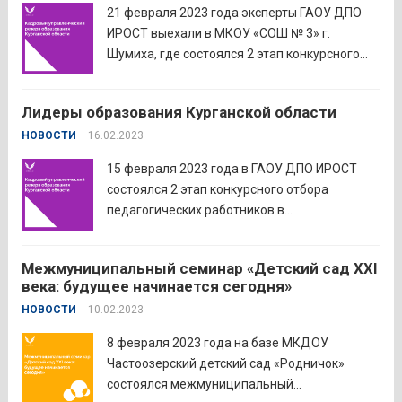
Казахстанской областной универсальной
21 февраля 2023 года эксперты ГАОУ ДПО
научной библиотеки им....
Читать дальше
ИРОСТ выехали в МКОУ «СОШ № 3» г.
Шумиха, где состоялся 2 этап конкурсного
отбора педагогических работников в
управленческий резерв образования
Лидеры образования Курганской области
Курганской области. В ходе второго этапа
НОВОСТИ
16.02.2023
участникам было предложено решение
кейсов, связанных...
Читать дальше
15 февраля 2023 года в ГАОУ ДПО ИРОСТ
состоялся 2 этап конкурсного отбора
педагогических работников в
управленческий резерв образования
Курганской области. В мероприятии приняли
Межмуниципальный семинар «Детский сад XXI
участие 80 педагогов города Кургана,
века: будущее начинается сегодня»
успешно прошедших тестирование на первом
НОВОСТИ
10.02.2023
этапе. На втором этапе участникам было...
Читать дальше
8 февраля 2023 года на базе МКДОУ
Частоозерский детский сад «Родничок»
состоялся межмуниципальный