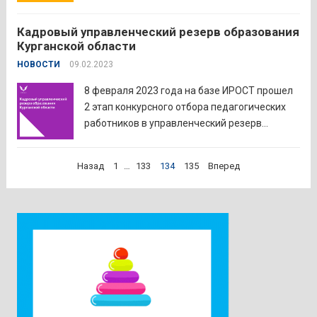
методический семинар Восточного
образовательного округа «Детский сад XXI
Кадровый управленческий резерв образования
века: будущее начинается сегодня». Семинар
Курганской области
проводился в целях выявления, поддержки,
НОВОСТИ
09.02.2023
поощрения и распространения
результативного опыта работы
8 февраля 2023 года на базе ИРОСТ прошел
педагогических работников дошкольных...
2 этап конкурсного отбора педагогических
Читать дальше
работников в управленческий резерв
образования Курганской области. В
мероприятии приняли участие победители 1
Пагинация
Назад
1
…
133
134
135
Вперед
этапа конкурса Белозерского
записей
муниципального округа. По итогам деловой
игры и собеседования экспертной группой
отобраны...
Читать дальше