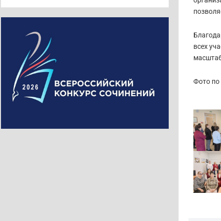
организ
позволя
Благода
всех уч
масштаб
Фото по