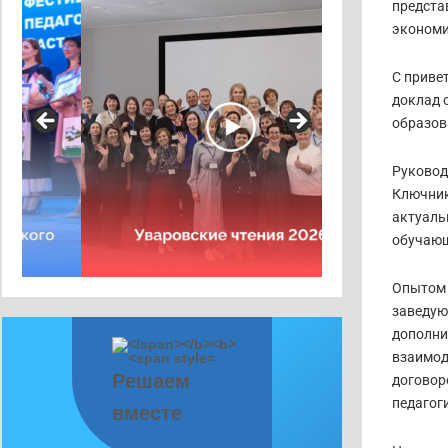
предста
экономи
С приве
доклад 
образов
Руковод
Ключник
актуаль
обучающ
Опытом 
заведую
дополни
взаимод
Решаем
договор
педагоги
вместе