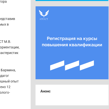
тора
редставив
мых в
СТ М.В.
ориентации,
рактеристик
 Бармина,
дагог
пешный опыт
ено 12
Анонс
олого-