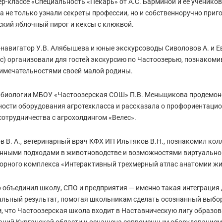
ер-классе «Специальность «Пекарь» от А.С. Барминой и ее ученико
а не только узнали секреты профессии, но и собственноручно приг
ский яблочный пирог и кексы с клюквой.
-навигатор У.В. Алябышева и юные экскурсоводы Сиволовов А. и Е
сс) организовали для гостей экскурсию по Частоозерью, познакомив
имечательностями своей малой родины.
 биологии МБОУ «Частоозерская СОШ» П.В. Меньщикова продемо
ости оборудования агротехкласса и рассказала о профориентацио
сотрудничества с агрохолдингом «Велес».
в В. А., ветеринарный врач КФХ ИП Ильтяков В.Н., познакомил колл
нными подходами в животноводстве и возможностями виртуально
орного комплекса «Интерактивный трехмерный атлас анатомии ж
 объединил школу, СПО и предприятия — именно такая интеграция 
льный результат, помогая школьникам сделать осознанный выбор
, что Частоозерская школа входит в Наставническую лигу образо