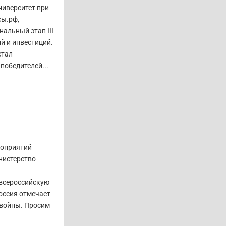
ниверситет при
сы.рф,
нальный этап III
й и инвестиций.
стал
победителей...
роприятий
нистерство
 всероссийскую
оссия отмечает
 войны. Просим