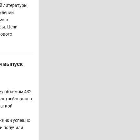
й литературы,
млении
ми в
ры. Цели
дового
я выпуск
му объёмом 432
 востребованных
ваткой
кники успешно
 и получили