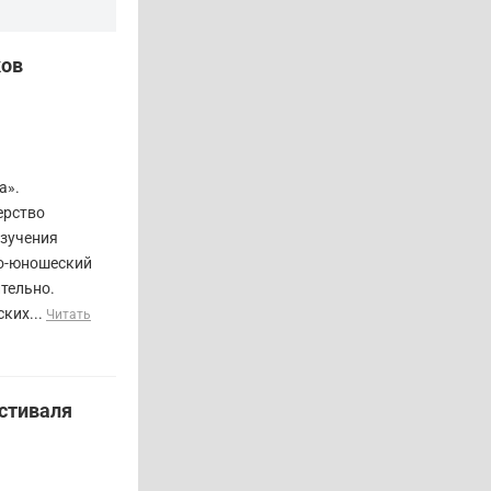
ков
а».
ерство
изучения
ко-юношеский
тельно.
ких...
Читать
естиваля