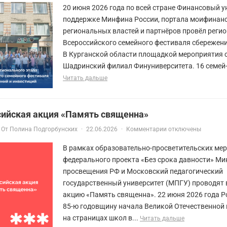
20 июня 2026 года по всей стране Финансовый у
поддержке Минфина России, портала моифинан
региональных властей и партнёров провёл регио
Всероссийского семейного фестиваля сбережени
В Курганской области площадкой мероприятия 
Шадринский филиал Финуниверситета. 16 семей-
Читать дальше
сийская акция «Память священна»
От
Полина Подгорбунских
·
22.06.2026
·
Комментарии отключены
В рамках образовательно-просветительских ме
федерального проекта «Без срока давности» Ми
просвещения РФ и Московский педагогический
государственный университет (МПГУ) проводят
акцию «Память священна». 22 июня 2026 года Р
85-ю годовщину начала Великой Отечественной
на страницах школ в...
Читать дальше