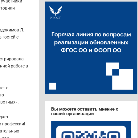
в участники
отовили
вдокимов Л.
 гостей с
нстрировала
нной работе в
ег с
го
ивотных».
Вы можете оставить мнение о
нашей организации
дает
 профессии!
вательных