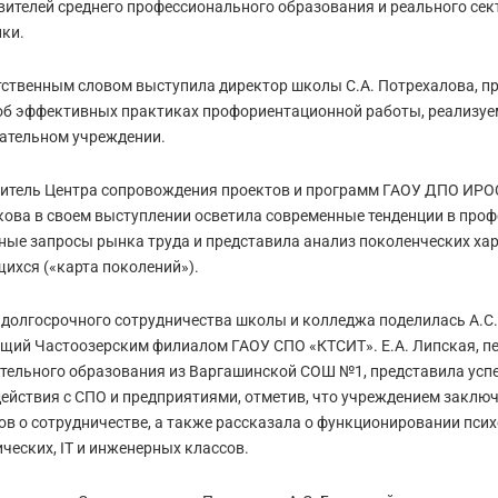
вителей среднего профессионального образования и реального сек
ки.
тственным словом выступила директор школы С.А. Потрехалова, п
об эффективных практиках профориентационной работы, реализуе
ательном учреждении.
итель Центра сопровождения проектов и программ ГАОУ ДПО ИРО
ова в своем выступлении осветила современные тенденции в проф
ные запросы рынка труда и представила анализ поколенческих ха
ихся («карта поколений»).
долгосрочного сотрудничества школы и колледжа поделилась А.С.
щий Частоозерским филиалом ГАОУ СПО «КТСИТ». Е.А. Липская, пе
тельного образования из Варгашинской СОШ №1, представила ус
ействия с СПО и предприятиями, отметив, что учреждением заключ
ов о сотрудничестве, а также рассказала о функционировании псих
ческих, IT и инженерных классов.