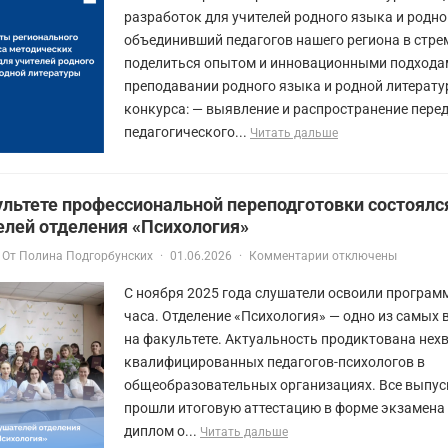
разработок для учителей родного языка и родно
объединивший педагогов нашего региона в стре
поделиться опытом и инновационными подхода
преподавании родного языка и родной литерату
конкурса: — выявление и распространение пере
педагогического...
Читать дальше
ультете профессиональной переподготовки состоялс
елей отделения «Психология»
От
Полина Подгорбунских
·
01.06.2026
·
Комментарии отключены
С ноября 2025 года слушатели освоили програм
часа. Отделение «Психология» — одно из самых
на факультете. Актуальность продиктована нех
квалифицированных педагогов-психологов в
общеобразовательных организациях. Все выпус
прошли итоговую аттестацию в форме экзамена
диплом о...
Читать дальше