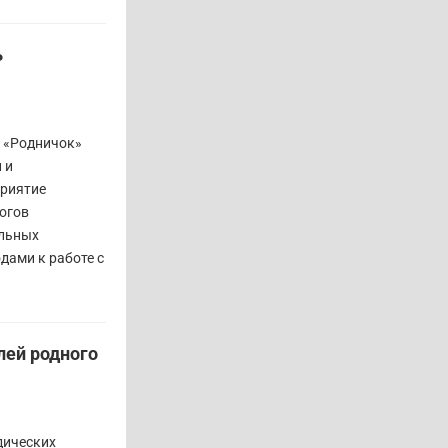
ь
а «Родничок»
 и
приятие
огов
альных
дами к работе с
лей родного
дических