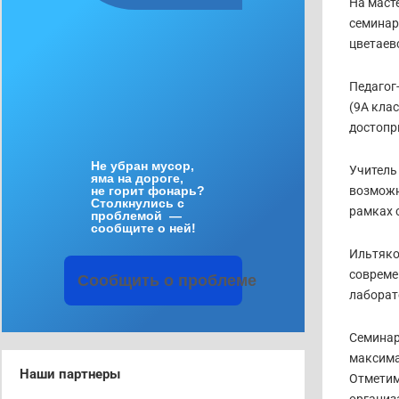
На маст
семинар
цветаев
Педагог
(9А кла
достопр
Не
убран
мусор
,
Учитель
яма
на
дороге
,
не
горит
фонарь
?
возможн
Столкнулись
с
рамках 
проблемой
—
сообщите
о
ней
!
Ильтяко
совреме
Сообщить
о
проблеме
лаборат
Семинар
максима
Наши партнеры
Отметим