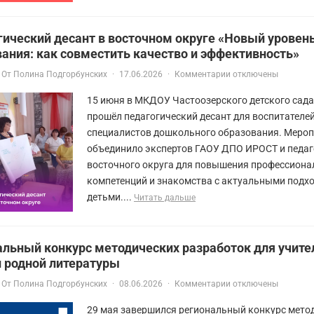
ический десант в восточном округе «Новый уровен
ания: как совместить качество и эффективность»
От
Полина Подгорбунских
·
17.06.2026
·
Комментарии отключены
15 июня в МКДОУ Частоозерского детского сад
прошёл педагогический десант для воспитателей
специалистов дошкольного образования. Меро
объединило экспертов ГАОУ ДПО ИРОСТ и педаг
восточного округа для повышения профессион
компетенций и знакомства с актуальными подхо
детьми....
Читать дальше
льный конкурс методических разработок для учите
и родной литературы
От
Полина Подгорбунских
·
08.06.2026
·
Комментарии отключены
29 мая завершился региональный конкурс мето