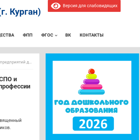
Версия для слабовидящих
г. Курган)
ЕСТВА
ФПП
ФГОС
ВК
КОНТАКТЫ
ра профессии у школьников
 СПО и
 профессии
священный
иков.