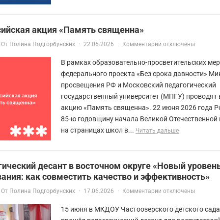
сийская акция «Память священна»
От
Полина Подгорбунских
·
22.06.2026
·
Комментарии отключены
В рамках образовательно-просветительских ме
федерального проекта «Без срока давности» Ми
просвещения РФ и Московский педагогический
государственный университет (МПГУ) проводят
акцию «Память священна». 22 июня 2026 года Р
85-ю годовщину начала Великой Отечественной
на страницах школ в...
Читать дальше
ический десант в восточном округе «Новый уровен
ания: как совместить качество и эффективность»
От
Полина Подгорбунских
·
17.06.2026
·
Комментарии отключены
15 июня в МКДОУ Частоозерского детского сад