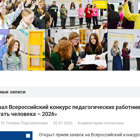
ные записи
ал Всероссийский конкурс педагогических работни
ать человека – 2026»
От
Полина Подгорбунских
·
02.07.2026
·
Комментарии отключены
Открыт прием заявок на Всероссийский конкурс