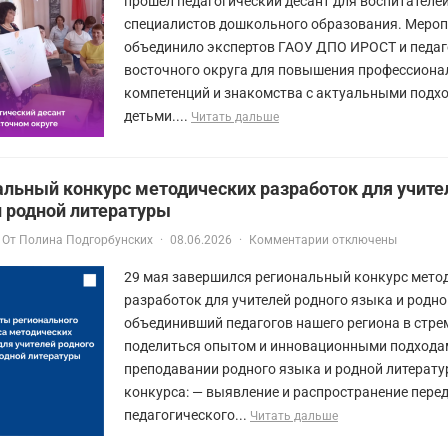
прошёл педагогический десант для воспитателей
специалистов дошкольного образования. Меро
объединило экспертов ГАОУ ДПО ИРОСТ и педаг
восточного округа для повышения профессион
компетенций и знакомства с актуальными подхо
детьми....
Читать дальше
льный конкурс методических разработок для учите
и родной литературы
От
Полина Подгорбунских
·
08.06.2026
·
Комментарии отключены
29 мая завершился региональный конкурс мето
разработок для учителей родного языка и родно
объединивший педагогов нашего региона в стре
поделиться опытом и инновационными подхода
преподавании родного языка и родной литерату
конкурса: — выявление и распространение пере
педагогического...
Читать дальше