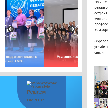
На инте
реализу
сохраня
ученика
професс
комфорт
Образов
углубит
связи!
Решаем
вместе