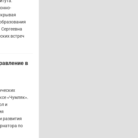
итута.
онно-
Открывая
 образования
 Сергеевна
ских встреч
равление в
нческих
ксе «Чумляк».
ол и
ия
и развития
ернатора по