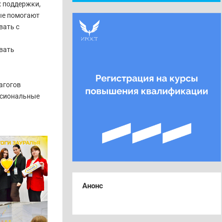
х поддержки,
ые помогают
вать с
вать
агогов
ссиональные
Анонс