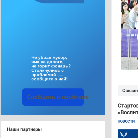
Не
убран
мусор
,
яма
на
дороге
,
не
горит
фонарь
?
Столкнулись
с
проблемой
—
сообщите
о
ней
!
Связан
Сообщить
о
проблеме
Стартов
«Воспит
НОВОСТИ
Наши партнеры