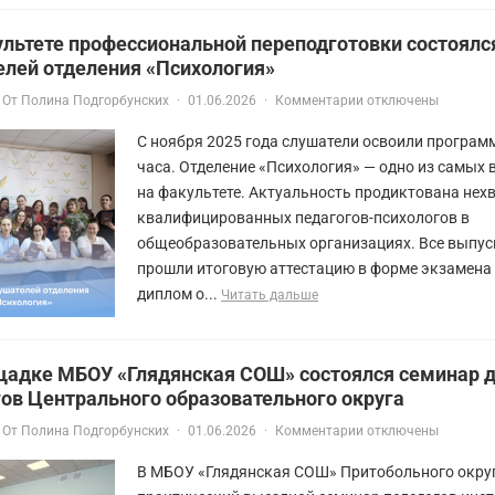
ультете профессиональной переподготовки состоялс
елей отделения «Психология»
От
Полина Подгорбунских
·
01.06.2026
·
Комментарии отключены
С ноября 2025 года слушатели освоили програм
часа. Отделение «Психология» — одно из самых
на факультете. Актуальность продиктована нех
квалифицированных педагогов-психологов в
общеобразовательных организациях. Все выпус
прошли итоговую аттестацию в форме экзамена
диплом о...
Читать дальше
щадке МБОУ «Глядянская СОШ» состоялся семинар 
ов Центрального образовательного округа
От
Полина Подгорбунских
·
01.06.2026
·
Комментарии отключены
В МБОУ «Глядянская СОШ» Притобольного окру