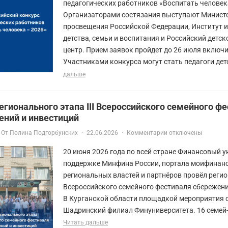
педагогических работников «Воспитать человек
Организаторами состязания выступают Минист
просвещения Российской Федерации, Институт 
детства, семьи и воспитания и Российский детс
центр. Прием заявок пройдет до 26 июля включи
Участниками конкурса могут стать педагоги детс
дальше
егионального этапа III Всероссийского семейного ф
ений и инвестиций
От
Полина Подгорбунских
·
22.06.2026
·
Комментарии отключены
20 июня 2026 года по всей стране Финансовый у
поддержке Минфина России, портала моифинан
региональных властей и партнёров провёл регио
Всероссийского семейного фестиваля сбережени
В Курганской области площадкой мероприятия 
Шадринский филиал Финуниверситета. 16 семей-
Читать дальше