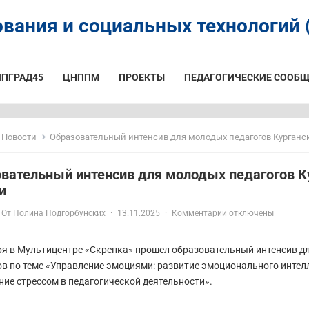
вания и социальных технологий (
ИПГРАД45
ЦНППМ
ПРОЕКТЫ
ПЕДАГОГИЧЕСКИЕ СООБЩ
Новости
Образовательный интенсив для молодых педагогов Курганс
вательный интенсив для молодых педагогов К
и
От
Полина Подгорбунских
·
13.11.2025
·
Комментарии отключены
ря в Мультицентре «Скрепка» прошел образовательный интенсив д
ов по теме «Управление эмоциями: развитие эмоционального интел
ние стрессом в педагогической деятельности».