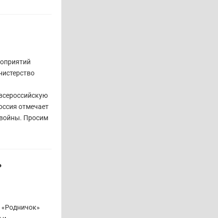
роприятий
нистерство
 всероссийскую
оссия отмечает
 войны. Просим
ь
а «Родничок»