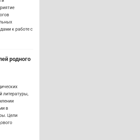
 и
приятие
огов
альных
дами к работе с
лей родного
дических
й литературы,
млении
ми в
ры. Цели
дового