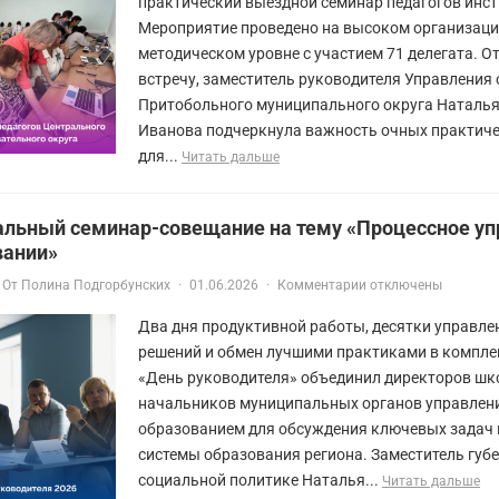
практический выездной семинар педагогов инст
Мероприятие проведено на высоком организаци
методическом уровне с участием 71 делегата. 
встречу, заместитель руководителя Управления
Притобольного муниципального округа Наталья
Иванова подчеркнула важность очных практиче
для...
Читать дальше
альный семинар-совещание на тему «Процессное уп
вании»
От
Полина Подгорбунских
·
01.06.2026
·
Комментарии отключены
Два дня продуктивной работы, десятки управле
решений и обмен лучшими практиками в компле
«День руководителя» объединил директоров шк
начальников муниципальных органов управлен
образованием для обсуждения ключевых задач 
системы образования региона. Заместитель губ
социальной политике Наталья...
Читать дальше