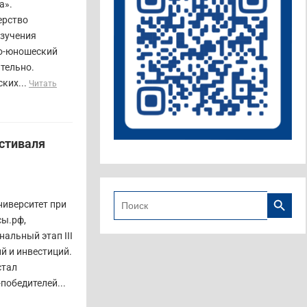
а».
ерство
изучения
ко-юношеский
тельно.
ких...
Читать
естиваля
Search B
Search
ниверситет при
for:
сы.рф,
нальный этап III
й и инвестиций.
стал
победителей...