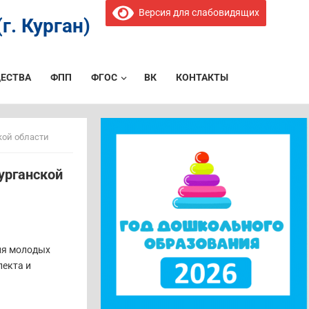
Версия для слабовидящих
г. Курган)
ЕСТВА
ФПП
ФГОС
ВК
КОНТАКТЫ
кой области
урганской
ля молодых
лекта и