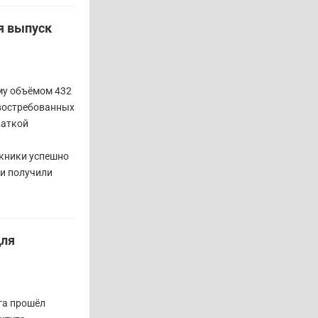
я выпуск
му объёмом 432
 востребованных
ваткой
кники успешно
 и получили
для
га прошёл