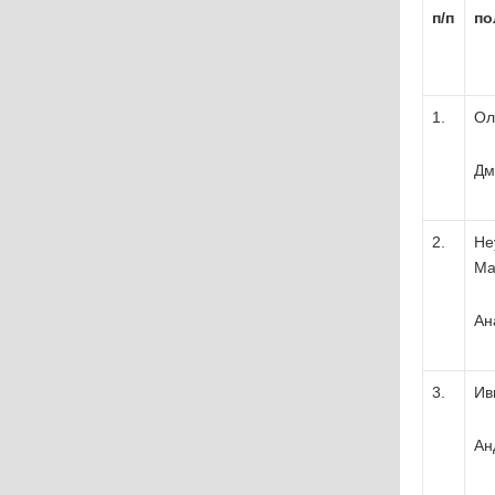
п
/
п
по
1.
Ол
Дм
2.
Не
Ма
Ан
3.
Ив
Ан