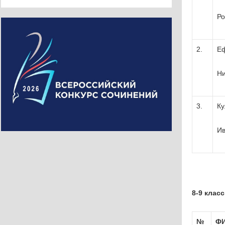
Р
2.
Е
Ни
3.
Ку
Ив
8-9 клас
№
ФИ