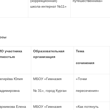
(коррекционная)
путешественника»
школа-интернат №11»
ассы
О участника
Образовательная
Тема
лностью
организация
сочинения
егирёва Юлия
МБОУ «Гимназия
«Точки
адимировна
№ 31», город Курган
пересечения»
докимова Елена
МБОУ «Гимназия
«Как потянуть