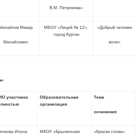
В.М. Петрякова»
Михайлов Макар
МБОУ «Лицей № 12»,
«Добрый человек
город Курган
Михайлович
воли»
сы
ИО участника
Образовательная
Тема
олностью
организация
сочинения
ячкова Илона
МКОУ «Брылинская
«Краски слова»