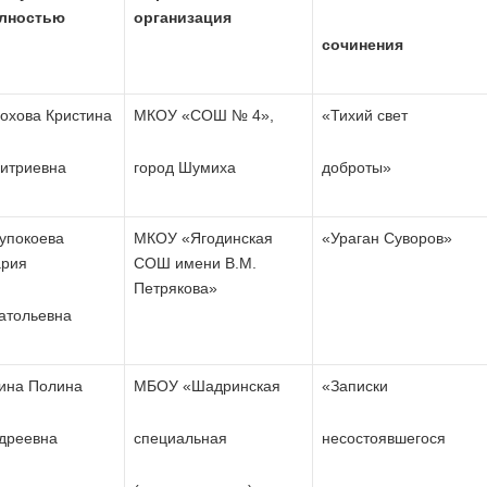
лностью
организация
сочинения
охова Кристина
МКОУ «СОШ № 4»,
«Тихий свет
итриевна
город Шумиха
доброты»
упокоева
МКОУ «Ягодинская
«Ураган Суворов»
рия
СОШ имени В.М.
Петрякова»
атольевна
ина Полина
МБОУ «Шадринская
«Записки
дреевна
специальная
несостоявшегося