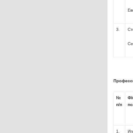
Ев
3.
Ст
Се
Професс
№
ФИ
п
/
п
по
1.
Иг