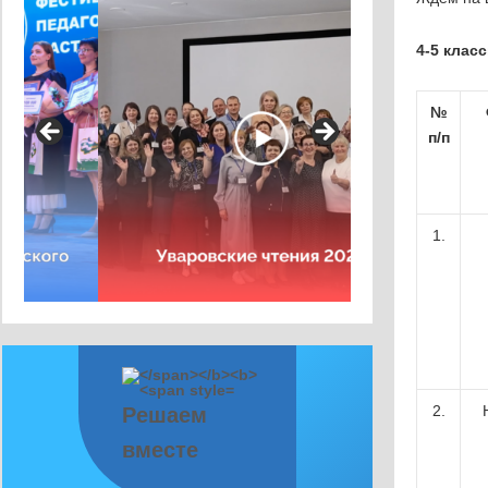
4-5 клас
№
п
/
п
1.
2.
Решаем
вместе