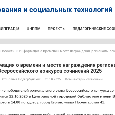
вания и социальных технологий (
ВИПГРАД45
ЦНППМ
ПРОЕКТЫ
ПЕДАГОГИЧЕСКИЕ СО
Новости
Информация о времени и месте награждения регионального этапа Всероссийского кон
ация о времени и месте награждения регион
Всероссийского конкурса сочинений 2025
От
Полина Подгорбунских
·
20.10.2025
·
Комментарии отключены
ие победителей регионального этапа Всероссийского конкурса со
оится
22.10.2025 в Центральной городской библиотеке имени В
ого в 14.00
по адресу: город Курган, улица Пролетарская 41.
церемонию награждения победителей, призеров и их наставников.