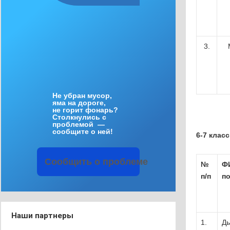
3.
Не
убран
мусор
,
яма
на
дороге
,
не
горит
фонарь
?
Столкнулись
с
проблемой
—
сообщите
о
ней
!
6-7 клас
Сообщить
о
проблеме
№
Ф
п
/
п
п
Наши партнеры
1.
Дь