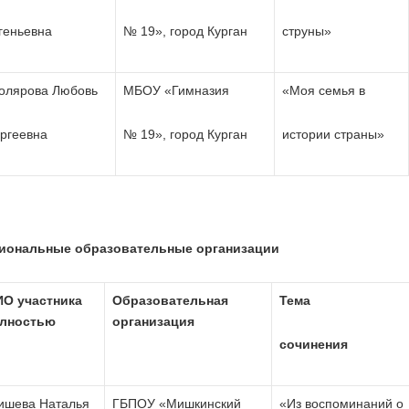
геньевна
№ 19», город Курган
струны»
олярова Любовь
МБОУ «Гимназия
«Моя семья в
ргеевна
№ 19», город Курган
истории страны»
иональные образовательные организации
О участника
Образовательная
Тема
лностью
организация
сочинения
ишева Наталья
ГБПОУ «Мишкинский
«Из воспоминаний о