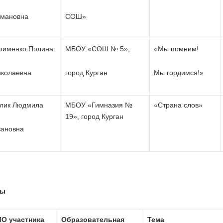
омановна
СОШ»
фименко Полина
МБОУ «СОШ № 5»,
«Мы помним!
колаевна
город Курган
Мы гордимся!»
лик Людмила
МБОУ «Гимназия №
«Страна слов»
19», город Курган
ановна
сы
О участника
Образовательная
Тема