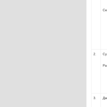
Се
2.
Су
Ра
3.
Дж