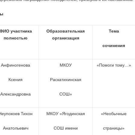
сы
ФИО участника
Образовательная
Тема
полностью
организация
сочинения
Анфиногенова
МКОУ
«Помоги тому…»
Ксения
Раскатихинская
Александровна
СОШ»
Неупокоев Тихон
МКОУ «Ягодинская
«Необычные
Анатольевич
СОШ имени
страницы»