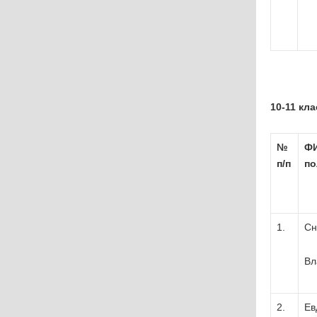
10-11 кл
№
ФИ
п
/
п
по
1.
Сн
Вл
2.
Ев