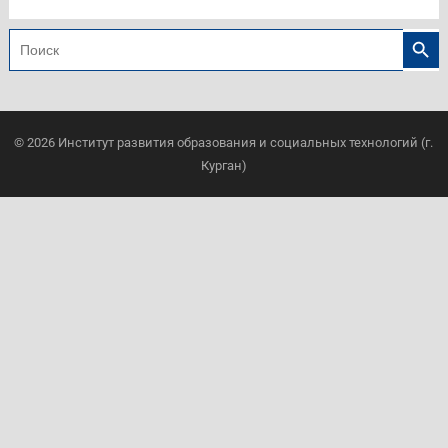
Search
Search
for:
© 2026
Институт развития образования и социальных технологий (г.
Курган)