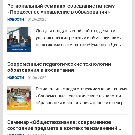
методическом уровне с участием 71 делегата.
Региональный семинар-совещание на тему
Открывая встречу, заместитель
«Процессное управление в образовании»
руководителя Управления образования
НОВОСТИ
01.06.2026
Притобольного муниципального округа
Наталья Сергеевна Иванова подчеркнула
Два дня продуктивной работы, десятки
важность очных практических встреч для...
управленческих решений и обмен лучшими
Читать дальше
практиками в комплексе «Чумляк». «День
руководителя» объединил директоров школ и
начальников муниципальных органов
Современные педагогические технологии
управления образованием для обсуждения
образования и воспитания
ключевых задач и развития системы
НОВОСТИ
01.06.2026
образования региона. Заместитель
губернатора по социальной политике
Региональные педагогические чтения на тему
Наталья...
Читать дальше
«Современные педагогические технологии
образования и воспитания» прошли в северо-
западном образовательном округе на базе
МБОУ «СОШ № 2» города Шадринска.
Семинар «Обществознание: современное
Основная цель Педагогических чтений —
состояние предмета в контексте изменений
освещение тенденций учебно-
законодательства и введения единых