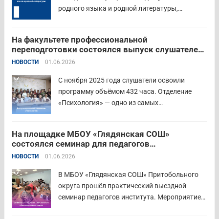
родного языка и родной литературы,
объединивший педагогов нашего региона в
стремлении поделиться опытом и
На факультете профессиональной
инновационными подходами в преподавании
переподготовки состоялся выпуск слушателей
родного языка и родной литературы. Цели
отделения «Психология»
НОВОСТИ
01.06.2026
конкурса: — выявление и распространение
передового педагогического...
Читать дальше
С ноября 2025 года слушатели освоили
программу объёмом 432 часа. Отделение
«Психология» — одно из самых
востребованных на факультете.
Актуальность продиктована нехваткой
На площадке МБОУ «Глядянская СОШ»
квалифицированных педагогов-психологов в
состоялся семинар для педагогов
общеобразовательных организациях. Все
Центрального образовательного округа
НОВОСТИ
01.06.2026
выпускники успешно прошли итоговую
аттестацию в форме экзамена и получили
В МБОУ «Глядянская СОШ» Притобольного
диплом о...
Читать дальше
округа прошёл практический выездной
семинар педагогов института. Мероприятие
проведено на высоком организационно-