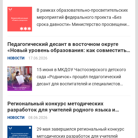
площадкой мероприятия стал Шадринский
В рамках образовательно-просветительских
филиал Финуниверситета. 16 семей-
мероприятий федерального проекта «Без
победителей...
Читать дальше
срока давности» Министерство просвещения
РФ и Московский педагогический
государственный университет (МПГУ)
Педагогический десант в восточном округе
проводят всероссийскую акцию «Память
«Новый уровень образования: как совместить
священна». 22 июня 2026 года Россия
качество и эффективность»
НОВОСТИ
17.06.2026
отмечает 85-ю годовщину начала Великой
Отечественной войны. Просим на страницах
15 июня в МКДОУ Частоозерского детского
школ в...
Читать дальше
сада «Родничок» прошёл педагогический
десант для воспитателей и специалистов
дошкольного образования. Мероприятие
объединило экспертов ГАОУ ДПО ИРОСТ и
Региональный конкурс методических
педагогов восточного округа для повышения
разработок для учителей родного языка и
профессиональных компетенций и
родной литературы
НОВОСТИ
08.06.2026
знакомства с актуальными подходами к
работе с детьми....
Читать дальше
29 мая завершился региональный конкурс
методических разработок для учителей