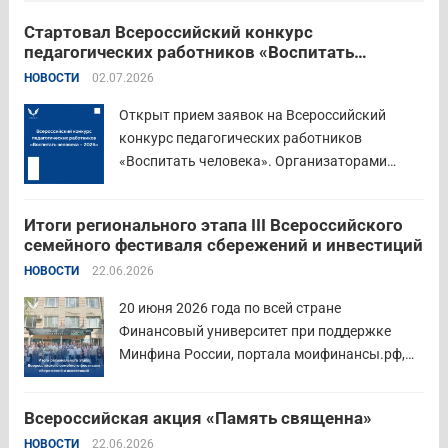
Стартовал Всероссийский конкурс
педагогических работников «Воспитать
человека – 2026»
НОВОСТИ
02.07.2026
Открыт прием заявок на Всероссийский
конкурс педагогических работников
«Воспитать человека». Организаторами
состязания выступают Министерство
просвещения Российской Федерации,
Итоги регионального этапа III Всероссийского
Институт изучения детства, семьи и
семейного фестиваля сбережений и инвестиций
воспитания и Российский детско-юношеский
НОВОСТИ
22.06.2026
центр. Прием заявок пройдет до 26 июля
включительно. Участниками конкурса могут
20 июня 2026 года по всей стране
стать педагоги детских...
Читать дальше
Финансовый университет при поддержке
Минфина России, портала моифинансы.рф,
региональных властей и партнёров провёл
региональный этап III Всероссийского
Всероссийская акция «Память священна»
семейного фестиваля сбережений и
НОВОСТИ
22.06.2026
инвестиций. В Курганской области