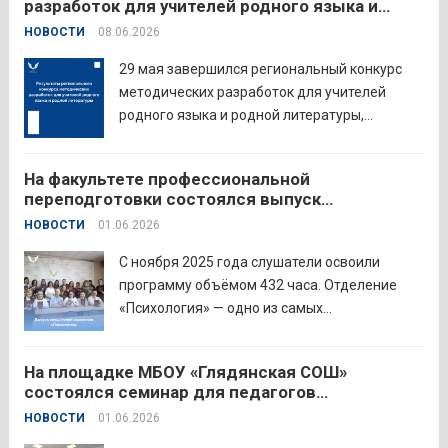
разработок для учителей родного языка и
профессиональных компетенций и
родной литературы
НОВОСТИ
08.06.2026
знакомства с актуальными подходами к
работе с детьми....
Читать дальше
29 мая завершился региональный конкурс
методических разработок для учителей
родного языка и родной литературы,
объединивший педагогов нашего региона в
стремлении поделиться опытом и
На факультете профессиональной
инновационными подходами в
переподготовки состоялся выпуск
преподавании родного языка и родной
слушателей отделения «Психология»
НОВОСТИ
01.06.2026
литературы. Цели конкурса: — выявление и
распространение передового
С ноября 2025 года слушатели освоили
педагогического...
Читать дальше
программу объёмом 432 часа. Отделение
«Психология» — одно из самых
востребованных на факультете.
Актуальность продиктована нехваткой
На площадке МБОУ «Глядянская СОШ»
квалифицированных педагогов-психологов в
состоялся семинар для педагогов
общеобразовательных организациях. Все
Центрального образовательного округа
НОВОСТИ
01.06.2026
выпускники успешно прошли итоговую
аттестацию в форме экзамена и получили