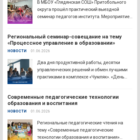
В МБОУ «Глядянская СОШ» Притобольного
диплом о...
Читать дальше
округа прошёл практический выездной
семинар педагогов института. Мероприятие
проведено на высоком организационно-
методическом уровне с участием 71
Региональный семинар-совещание на тему
делегата. Открывая встречу, заместитель
«Процессное управление в образовании»
руководителя Управления образования
НОВОСТИ
01.06.2026
Притобольного муниципального округа
Наталья Сергеевна Иванова подчеркнула
Два дня продуктивной работы, десятки
важность очных практических встреч для...
управленческих решений и обмен лучшими
Читать дальше
практиками в комплексе «Чумляк». «День
руководителя» объединил директоров школ
и начальников муниципальных органов
Современные педагогические технологии
управления образованием для обсуждения
образования и воспитания
ключевых задач и развития системы
НОВОСТИ
01.06.2026
образования региона. Заместитель
губернатора по социальной политике
Региональные педагогические чтения на
Наталья...
Читать дальше
тему «Современные педагогические
технологии образования и воспитания»