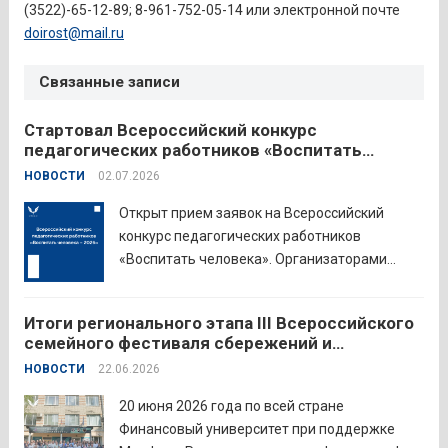
(3522)-65-12-89; 8-961-752-05-14 или электронной почте
doirost@mail.ru
Связанные записи
Стартовал Всероссийский конкурс
педагогических работников «Воспитать
человека – 2026»
НОВОСТИ
02.07.2026
Открыт прием заявок на Всероссийский
конкурс педагогических работников
«Воспитать человека». Организаторами
состязания выступают Министерство
просвещения Российской Федерации,
Итоги регионального этапа III Всероссийского
Институт изучения детства, семьи и
семейного фестиваля сбережений и
воспитания и Российский детско-юношеский
инвестиций
НОВОСТИ
22.06.2026
центр. Прием заявок пройдет до 26 июля
включительно. Участниками конкурса могут
20 июня 2026 года по всей стране
стать педагоги детских...
Читать дальше
Финансовый университет при поддержке