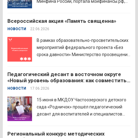
Минфина России, портала моифинансы.рф,
региональных властей и партнёров провёл
региональный этап III Всероссийского
Всероссийская акция «Память священна»
семейного фестиваля сбережений и
НОВОСТИ
22.06.2026
инвестиций. В Курганской области
площадкой мероприятия стал Шадринский
В рамках образовательно-просветительских
филиал Финуниверситета. 16 семей-
мероприятий федерального проекта «Без
победителей...
Читать дальше
срока давности» Министерство просвещения
РФ и Московский педагогический
государственный университет (МПГУ)
Педагогический десант в восточном округе
проводят всероссийскую акцию «Память
«Новый уровень образования: как совместить
священна». 22 июня 2026 года Россия
качество и эффективность»
НОВОСТИ
17.06.2026
отмечает 85-ю годовщину начала Великой
Отечественной войны. Просим на страницах
15 июня в МКДОУ Частоозерского детского
школ в...
Читать дальше
сада «Родничок» прошёл педагогический
десант для воспитателей и специалистов
дошкольного образования. Мероприятие
объединило экспертов ГАОУ ДПО ИРОСТ и
Региональный конкурс методических
педагогов восточного округа для повышения