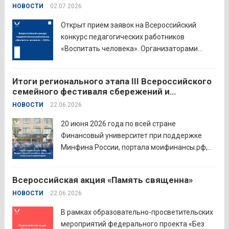
человека – 2026»
НОВОСТИ
02.07.2026
Открыт прием заявок на Всероссийский
конкурс педагогических работников
«Воспитать человека». Организаторами
состязания выступают Министерство
просвещения Российской Федерации,
Итоги регионального этапа III Всероссийского
Институт изучения детства, семьи и
семейного фестиваля сбережений и
воспитания и Российский детско-юношеский
инвестиций
НОВОСТИ
22.06.2026
центр. Прием заявок пройдет до 26 июля
включительно. Участниками конкурса могут
20 июня 2026 года по всей стране
стать педагоги детских...
Читать дальше
Финансовый университет при поддержке
Минфина России, портала моифинансы.рф,
региональных властей и партнёров провёл
региональный этап III Всероссийского
Всероссийская акция «Память священна»
семейного фестиваля сбережений и
НОВОСТИ
22.06.2026
инвестиций. В Курганской области
площадкой мероприятия стал Шадринский
В рамках образовательно-просветительских
филиал Финуниверситета. 16 семей-
мероприятий федерального проекта «Без