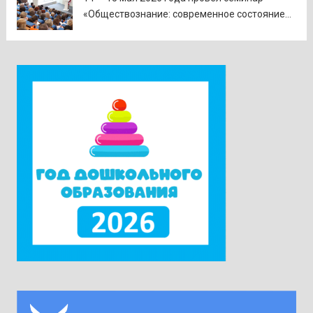
«Обществознание: современное состояние
предмета в контексте изменений
законодательства и введения единых
государственных учебников». Участники
приехали в Москву из всех субъектов
Российской Федерации. Ректор университета
Наталия Александровна Наумова отметила,
что...
Читать дальше