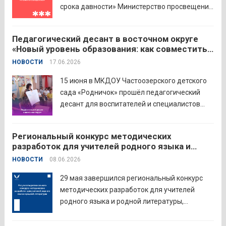
победителей...
Читать дальше
срока давности» Министерство просвещения
РФ и Московский педагогический
государственный университет (МПГУ)
Педагогический десант в восточном округе
проводят всероссийскую акцию «Память
«Новый уровень образования: как совместить
священна». 22 июня 2026 года Россия
качество и эффективность»
НОВОСТИ
17.06.2026
отмечает 85-ю годовщину начала Великой
Отечественной войны. Просим на страницах
15 июня в МКДОУ Частоозерского детского
школ в...
Читать дальше
сада «Родничок» прошёл педагогический
десант для воспитателей и специалистов
дошкольного образования. Мероприятие
объединило экспертов ГАОУ ДПО ИРОСТ и
Региональный конкурс методических
педагогов восточного округа для повышения
разработок для учителей родного языка и
профессиональных компетенций и
родной литературы
НОВОСТИ
08.06.2026
знакомства с актуальными подходами к
работе с детьми....
Читать дальше
29 мая завершился региональный конкурс
методических разработок для учителей
родного языка и родной литературы,
объединивший педагогов нашего региона в
стремлении поделиться опытом и