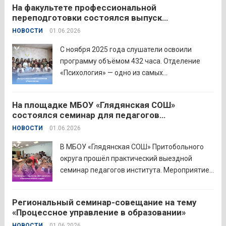
На факультете профессиональной
инновационными подходами в
переподготовки состоялся выпуск
преподавании родного языка и родной
слушателей отделения «Психология»
НОВОСТИ
01.06.2026
литературы. Цели конкурса: — выявление и
распространение передового
С ноября 2025 года слушатели освоили
педагогического...
Читать дальше
программу объёмом 432 часа. Отделение
«Психология» — одно из самых
востребованных на факультете.
Актуальность продиктована нехваткой
На площадке МБОУ «Глядянская СОШ»
квалифицированных педагогов-психологов в
состоялся семинар для педагогов
общеобразовательных организациях. Все
Центрального образовательного округа
НОВОСТИ
01.06.2026
выпускники успешно прошли итоговую
аттестацию в форме экзамена и получили
В МБОУ «Глядянская СОШ» Притобольного
диплом о...
Читать дальше
округа прошёл практический выездной
семинар педагогов института. Мероприятие
проведено на высоком организационно-
методическом уровне с участием 71
Региональный семинар-совещание на тему
делегата. Открывая встречу, заместитель
«Процессное управление в образовании»
руководителя Управления образования
НОВОСТИ
01.06.2026