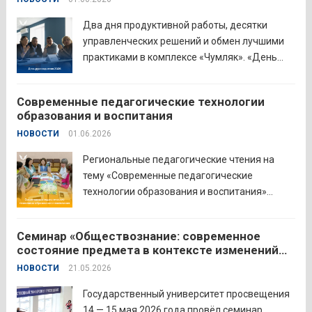
Притобольного муниципального округа
Наталья Сергеевна Иванова подчеркнула
Два дня продуктивной работы, десятки
важность очных практических встреч для...
управленческих решений и обмен лучшими
Читать дальше
практиками в комплексе «Чумляк». «День
руководителя» объединил директоров школ
и начальников муниципальных органов
Современные педагогические технологии
управления образованием для обсуждения
образования и воспитания
ключевых задач и развития системы
НОВОСТИ
01.06.2026
образования региона. Заместитель
губернатора по социальной политике
Региональные педагогические чтения на
Наталья...
Читать дальше
тему «Современные педагогические
технологии образования и воспитания»
прошли в северо-западном образовательном
округе на базе МБОУ «СОШ № 2» города
Семинар «Обществознание: современное
Шадринска. Основная цель Педагогических
состояние предмета в контексте изменений
чтений — освещение тенденций учебно-
законодательства и введения единых
НОВОСТИ
21.05.2026
воспитательного процесса с учетом новых
государственных учебников» в
образовательных стандартов через обмен...
Государственном университете просвещения
Государственный университет просвещения
Читать дальше
14 — 15 мая 2026 года провёл семинар