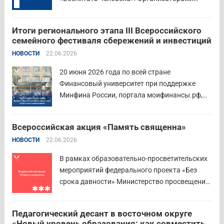
состязания выступают Министерство
просвещения Российской Федерации,
Итоги регионального этапа III Всероссийского
Институт изучения детства, семьи и
семейного фестиваля сбережений и инвестиций
воспитания и Российский детско-юношеский
НОВОСТИ
22.06.2026
центр. Прием заявок пройдет до 26 июля
включительно. Участниками конкурса могут
20 июня 2026 года по всей стране
стать педагоги детских...
Читать дальше
Финансовый университет при поддержке
Минфина России, портала моифинансы.рф,
региональных властей и партнёров провёл
региональный этап III Всероссийского
Всероссийская акция «Память священна»
семейного фестиваля сбережений и
НОВОСТИ
22.06.2026
инвестиций. В Курганской области
площадкой мероприятия стал Шадринский
В рамках образовательно-просветительских
филиал Финуниверситета. 16 семей-
мероприятий федерального проекта «Без
победителей...
Читать дальше
срока давности» Министерство просвещения
РФ и Московский педагогический
государственный университет (МПГУ)
Педагогический десант в восточном округе
проводят всероссийскую акцию «Память
«Новый уровень образования: как совместить