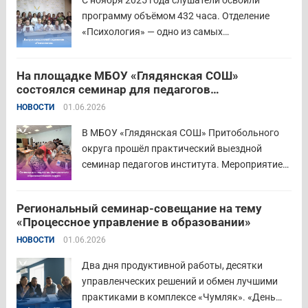
программу объёмом 432 часа. Отделение
«Психология» — одно из самых
востребованных на факультете.
Актуальность продиктована нехваткой
На площадке МБОУ «Глядянская СОШ»
квалифицированных педагогов-психологов в
состоялся семинар для педагогов
общеобразовательных организациях. Все
Центрального образовательного округа
НОВОСТИ
01.06.2026
выпускники успешно прошли итоговую
аттестацию в форме экзамена и получили
В МБОУ «Глядянская СОШ» Притобольного
диплом о...
Читать дальше
округа прошёл практический выездной
семинар педагогов института. Мероприятие
проведено на высоком организационно-
методическом уровне с участием 71 делегата.
Региональный семинар-совещание на тему
Открывая встречу, заместитель
«Процессное управление в образовании»
руководителя Управления образования
НОВОСТИ
01.06.2026
Притобольного муниципального округа
Наталья Сергеевна Иванова подчеркнула
Два дня продуктивной работы, десятки
важность очных практических встреч для...
управленческих решений и обмен лучшими
Читать дальше
практиками в комплексе «Чумляк». «День