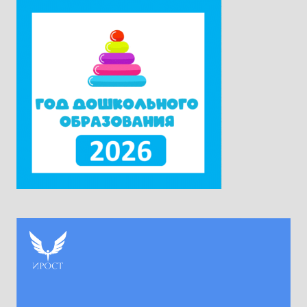
приехали в Москву из всех субъектов
Российской Федерации. Ректор университета
Наталия Александровна Наумова отметила,
что...
Читать дальше