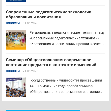
руководителя» объединил директоров школ и
начальников муниципальных органов
Современные педагогические технологии
управления образованием для обсуждения
образования и воспитания
ключевых задач и развития системы
НОВОСТИ
01.06.2026
образования региона. Заместитель
губернатора по социальной политике
Региональные педагогические чтения на тему
Наталья...
Читать дальше
«Современные педагогические технологии
образования и воспитания» прошли в северо-
западном образовательном округе на базе
МБОУ «СОШ № 2» города Шадринска.
Семинар «Обществознание: современное
Основная цель Педагогических чтений —
состояние предмета в контексте изменений
освещение тенденций учебно-
законодательства и введения единых
НОВОСТИ
21.05.2026
воспитательного процесса с учетом новых
государственных учебников» в
образовательных стандартов через обмен...
Государственном университете просвещения
Государственный университет просвещения
Читать дальше
14 — 15 мая 2026 года провёл семинар
«Обществознание: современное состояние
предмета в контексте изменений
законодательства и введения единых
государственных учебников». Участники