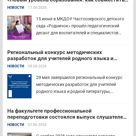
священна». 22 июня 2026 года Россия
качество и эффективность»
НОВОСТИ
17.06.2026
отмечает 85-ю годовщину начала Великой
Отечественной войны. Просим на страницах
15 июня в МКДОУ Частоозерского детского
школ в...
Читать дальше
сада «Родничок» прошёл педагогический
десант для воспитателей и специалистов
дошкольного образования. Мероприятие
объединило экспертов ГАОУ ДПО ИРОСТ и
Региональный конкурс методических
педагогов восточного округа для повышения
разработок для учителей родного языка и
профессиональных компетенций и
родной литературы
НОВОСТИ
08.06.2026
знакомства с актуальными подходами к
работе с детьми....
Читать дальше
29 мая завершился региональный конкурс
методических разработок для учителей
родного языка и родной литературы,
объединивший педагогов нашего региона в
стремлении поделиться опытом и
На факультете профессиональной
инновационными подходами в преподавании
переподготовки состоялся выпуск слушателей
родного языка и родной литературы. Цели
отделения «Психология»
НОВОСТИ
01.06.2026
конкурса: — выявление и распространение
передового педагогического...
Читать дальше
С ноября 2025 года слушатели освоили