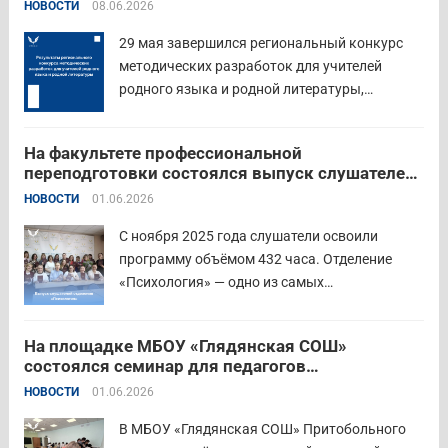
родной литературы
НОВОСТИ
08.06.2026
знакомства с актуальными подходами к
работе с детьми....
Читать дальше
29 мая завершился региональный конкурс
методических разработок для учителей
родного языка и родной литературы,
объединивший педагогов нашего региона в
стремлении поделиться опытом и
На факультете профессиональной
инновационными подходами в преподавании
переподготовки состоялся выпуск слушателей
родного языка и родной литературы. Цели
отделения «Психология»
НОВОСТИ
01.06.2026
конкурса: — выявление и распространение
передового педагогического...
Читать дальше
С ноября 2025 года слушатели освоили
программу объёмом 432 часа. Отделение
«Психология» — одно из самых
востребованных на факультете.
Актуальность продиктована нехваткой
На площадке МБОУ «Глядянская СОШ»
квалифицированных педагогов-психологов в
состоялся семинар для педагогов
общеобразовательных организациях. Все
Центрального образовательного округа
НОВОСТИ
01.06.2026
выпускники успешно прошли итоговую
аттестацию в форме экзамена и получили
В МБОУ «Глядянская СОШ» Притобольного
диплом о...
Читать дальше