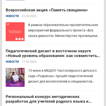
региональных властей и партнёров провёл
региональный этап III Всероссийского
Всероссийская акция «Память священна»
семейного фестиваля сбережений и
НОВОСТИ
22.06.2026
инвестиций. В Курганской области
площадкой мероприятия стал Шадринский
В рамках образовательно-просветительских
филиал Финуниверситета. 16 семей-
мероприятий федерального проекта «Без
победителей...
Читать дальше
срока давности» Министерство просвещения
РФ и Московский педагогический
государственный университет (МПГУ)
Педагогический десант в восточном округе
проводят всероссийскую акцию «Память
«Новый уровень образования: как совместить
священна». 22 июня 2026 года Россия
качество и эффективность»
НОВОСТИ
17.06.2026
отмечает 85-ю годовщину начала Великой
Отечественной войны. Просим на страницах
15 июня в МКДОУ Частоозерского детского
школ в...
Читать дальше
сада «Родничок» прошёл педагогический
десант для воспитателей и специалистов
дошкольного образования. Мероприятие
объединило экспертов ГАОУ ДПО ИРОСТ и
Региональный конкурс методических
педагогов восточного округа для повышения
разработок для учителей родного языка и
профессиональных компетенций и