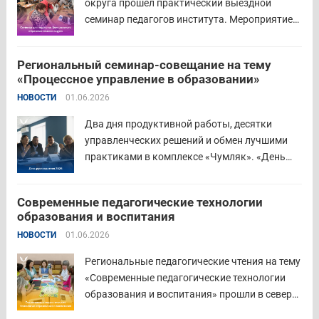
округа прошёл практический выездной
семинар педагогов института. Мероприятие
проведено на высоком организационно-
методическом уровне с участием 71 делегата.
Региональный семинар-совещание на тему
Открывая встречу, заместитель
«Процессное управление в образовании»
руководителя Управления образования
НОВОСТИ
01.06.2026
Притобольного муниципального округа
Наталья Сергеевна Иванова подчеркнула
Два дня продуктивной работы, десятки
важность очных практических встреч для...
управленческих решений и обмен лучшими
Читать дальше
практиками в комплексе «Чумляк». «День
руководителя» объединил директоров школ и
начальников муниципальных органов
Современные педагогические технологии
управления образованием для обсуждения
образования и воспитания
ключевых задач и развития системы
НОВОСТИ
01.06.2026
образования региона. Заместитель
губернатора по социальной политике
Региональные педагогические чтения на тему
Наталья...
Читать дальше
«Современные педагогические технологии
образования и воспитания» прошли в северо-
западном образовательном округе на базе