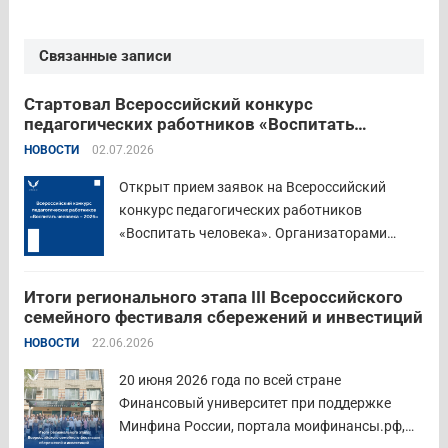
Связанные записи
Стартовал Всероссийский конкурс
педагогических работников «Воспитать
человека – 2026»
НОВОСТИ
02.07.2026
Открыт прием заявок на Всероссийский
конкурс педагогических работников
«Воспитать человека». Организаторами
состязания выступают Министерство
просвещения Российской Федерации,
Итоги регионального этапа III Всероссийского
Институт изучения детства, семьи и
семейного фестиваля сбережений и инвестиций
воспитания и Российский детско-юношеский
НОВОСТИ
22.06.2026
центр. Прием заявок пройдет до 26 июля
включительно. Участниками конкурса могут
20 июня 2026 года по всей стране
стать педагоги детских...
Читать дальше
Финансовый университет при поддержке
Минфина России, портала моифинансы.рф,