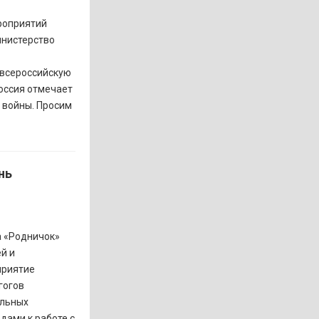
роприятий
инистерство
 всероссийскую
оссия отмечает
 войны. Просим
нь
а «Родничок»
й и
приятие
гогов
альных
дами к работе с