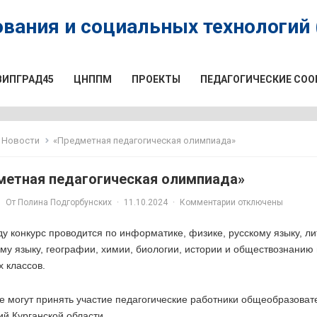
вания и социальных технологий (
ВИПГРАД45
ЦНППМ
ПРОЕКТЫ
ПЕДАГОГИЧЕСКИЕ СО
Новости
«Предметная педагогическая олимпиада»
метная педагогическая олимпиада»
От
Полина Подгорбунских
·
11.10.2024
·
Комментарии отключены
ду конкурс проводится по информатике, физике, русскому языку, ли
му языку, географии, химии, биологии, истории и обществознанию 
 классов.
е могут принять участие педагогические работники общеобразова
й Курганской области.