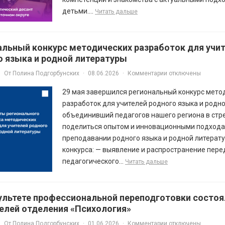
детьми....
Читать дальше
альный конкурс методических разработок для учи
о языка и родной литературы
От
Полина Подгорбунских
·
08.06.2026
·
Комментарии отключены
29 мая завершился региональный конкурс мето
разработок для учителей родного языка и родно
объединивший педагогов нашего региона в ст
поделиться опытом и инновационными подхода
преподавании родного языка и родной литерату
конкурса: — выявление и распространение пере
педагогического...
Читать дальше
ультете профессиональной переподготовки состоя
елей отделения «Психология»
От
Полина Подгорбунских
·
01.06.2026
·
Комментарии отключены