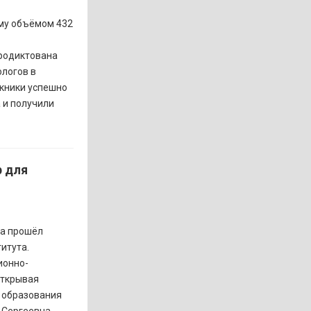
мму объёмом 432
продиктована
логов в
кники успешно
 и получили
 для
га прошёл
итута.
ионно-
Открывая
я образования