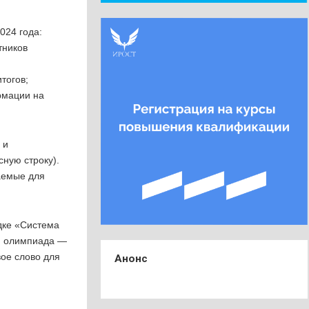
024 года:
тников
тогов;
ормации на
 и
сную строку).
аемые для
адке «Система
я олимпиада —
овое слово для
Анонс