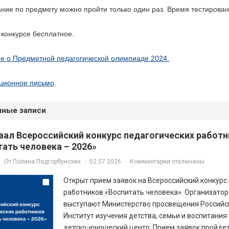
ние по предмету можно пройти только один раз. Время тестирован
 конкурсе бесплатное.
е о Предметной педагогической олимпиаде 2024.
ионное письмо
.
нные записи
вал Всероссийский конкурс педагогических работ
тать человека – 2026»
От
Полина Подгорбунских
·
02.07.2026
·
Комментарии отключены
Открыт прием заявок на Всероссийский конкурс
работников «Воспитать человека». Организато
выступают Министерство просвещения Российс
Институт изучения детства, семьи и воспитания
детско-юношеский центр. Прием заявок пройдет