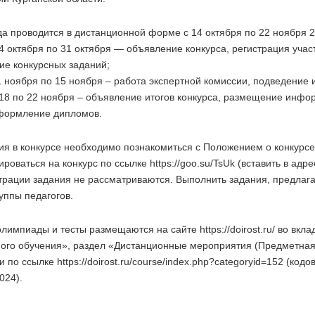
 проводится в дистанционной форме с 14 октября по 22 ноября 2
 14 октября по 31 октября — объявление конкурса, регистрация учас
ие конкурсных заданий;
с 1 ноября по 15 ноября – работа экспертной комиссии, подведение и
 с 18 по 22 ноября – объявление итогов конкурса, размещение инф
оформление дипломов.
ия в конкурсе необходимо познакомиться с Положением о конкурсе
ироваться на конкурс по ссылке https://goo.su/TsUk (вставить в адре
трации задания не рассматриваются. Выполнить задания, предлаг
уппы педагогов.
лимпиады и тесты размещаются на сайте https://doirost.ru/ во вкл
ного обучения», раздел «Дистанционные мероприятия (Предметна
и по ссылке https://doirost.ru/course/index.php?categoryid=152 (код
024).