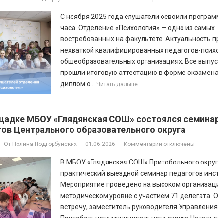
С ноября 2025 года слушатели освоили програ
часа. Отделение «Психология» — одно из самых
востребованных на факультете. Актуальность 
нехваткой квалифицированных педагогов-психо
общеобразовательных организациях. Все выпус
прошли итоговую аттестацию в форме экзамена
диплом о...
Читать дальше
щадке МБОУ «Глядянская СОШ» состоялся семинар
гов Центрального образовательного округа
От
Полина Подгорбунских
·
01.06.2026
·
Комментарии отключены
В МБОУ «Глядянская СОШ» Притобольного окру
практический выездной семинар педагогов инст
Мероприятие проведено на высоком организац
методическом уровне с участием 71 делегата. 
встречу, заместитель руководителя Управлени