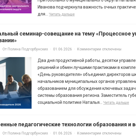
Притобольного муниципального округа Наталья
Иванова подчеркнула важность очных практиче
для...
Читать дальше
альный семинар-совещание на тему «Процессное у
вании»
От
Полина Подгорбунских
·
01.06.2026
·
Комментарии отключены
Два дня продуктивной работы, десятки управл
решений и обмен лучшими практиками в компле
«День руководителя» объединил директоров шк
начальников муниципальных органов управлен
образованием для обсуждения ключевых задач 
системы образования региона. Заместитель губ
социальной политике Наталья...
Читать дальше
енные педагогические технологии образования и 
От
Полина Подгорбунских
·
01.06.2026
·
Комментарии отключены