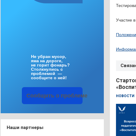
Тестирова
Участие в
Положени
Информац
Не
убран
мусор
,
яма
на
дороге
,
не
горит
фонарь
?
Связа
Столкнулись
с
проблемой
—
сообщите
о
ней
!
Старто
«Воспи
Сообщить
о
проблеме
НОВОСТИ
Наши партнеры