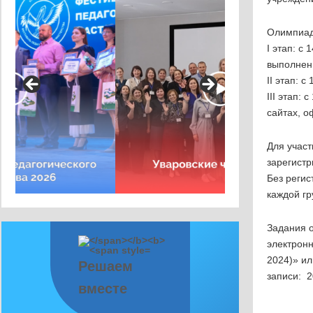
Олимпиада
I этап: с
выполнен
II этап: 
III этап:
сайтах, 
Для участ
зарегистр
Без регис
каждой гр
Задания о
электрон
2024)» ил
Решаем
записи: 2
вместе