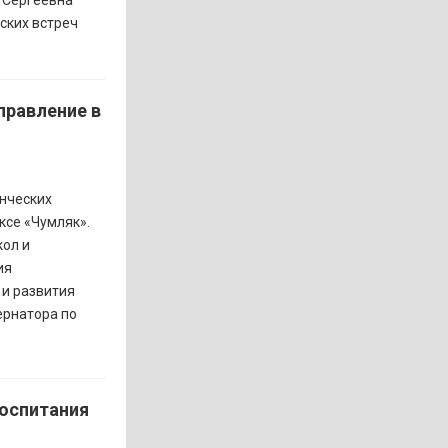
 Сергеевна
ских встреч
правление в
енческих
ксе «Чумляк».
ол и
ия
и развития
ернатора по
воспитания