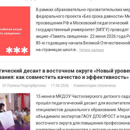
В рамках образовательно-просветительских ме
федерального проекта «Без срока давности» М
просвещения РФ и Московский педагогический
государственный университет (МПГУ) проводят
акцию «Память священна». 22 июня 2026 года Р
85-ю годовщину начала Великой Отечественной
на страницах школ в...
Читать дальше
гический десант в восточном округе «Новый урове
вания: как совместить качество и эффективность»
От
Полина Подгорбунских
·
17.06.2026
·
Комментарии отключены
15 июня в МКДОУ Частоозерского детского сад
прошёл педагогический десант для воспитателе
специалистов дошкольного образования. Меро
объединило экспертов ГАОУ ДПО ИРОСТ и педа
восточного округа для повышения профессион
компетенций и знакомства с актуальными подхо