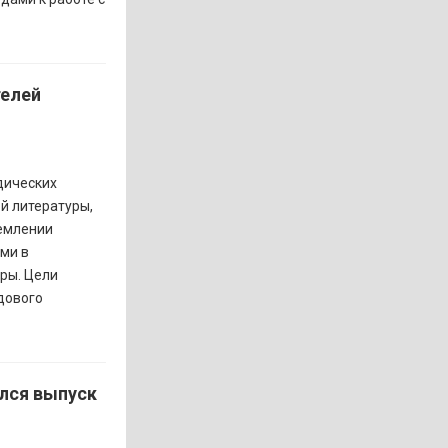
телей
дических
й литературы,
ремлении
ми в
ры. Цели
дового
лся выпуск