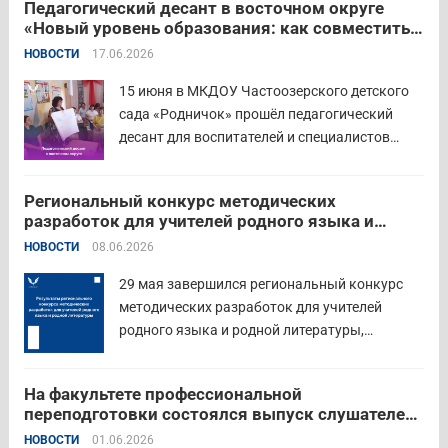
Педагогический десант в восточном округе
проводят всероссийскую акцию «Память
«Новый уровень образования: как совместить
священна». 22 июня 2026 года Россия
качество и эффективность»
НОВОСТИ
17.06.2026
отмечает 85-ю годовщину начала Великой
Отечественной войны. Просим на страницах
15 июня в МКДОУ Частоозерского детского
школ в...
Читать дальше
сада «Родничок» прошёл педагогический
десант для воспитателей и специалистов
дошкольного образования. Мероприятие
объединило экспертов ГАОУ ДПО ИРОСТ и
Региональный конкурс методических
педагогов восточного округа для повышения
разработок для учителей родного языка и
профессиональных компетенций и
родной литературы
НОВОСТИ
08.06.2026
знакомства с актуальными подходами к
работе с детьми....
Читать дальше
29 мая завершился региональный конкурс
методических разработок для учителей
родного языка и родной литературы,
объединивший педагогов нашего региона в
стремлении поделиться опытом и
На факультете профессиональной
инновационными подходами в преподавании
переподготовки состоялся выпуск слушателей
родного языка и родной литературы. Цели
отделения «Психология»
НОВОСТИ
01.06.2026
конкурса: — выявление и распространение