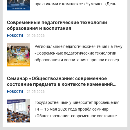
Читать дальше
практиками в комплексе «Чумляк». «День
руководителя» объединил директоров школ и
начальников муниципальных органов
Современные педагогические технологии
управления образованием для обсуждения
образования и воспитания
ключевых задач и развития системы
НОВОСТИ
01.06.2026
образования региона. Заместитель
губернатора по социальной политике
Региональные педагогические чтения на тему
Наталья...
Читать дальше
«Современные педагогические технологии
образования и воспитания» прошли в северо-
западном образовательном округе на базе
МБОУ «СОШ № 2» города Шадринска.
Семинар «Обществознание: современное
Основная цель Педагогических чтений —
состояние предмета в контексте изменений
освещение тенденций учебно-
законодательства и введения единых
НОВОСТИ
21.05.2026
воспитательного процесса с учетом новых
государственных учебников» в
образовательных стандартов через обмен...
Государственном университете просвещения
Государственный университет просвещения
Читать дальше
14 — 15 мая 2026 года провёл семинар
«Обществознание: современное состояние
предмета в контексте изменений
законодательства и введения единых