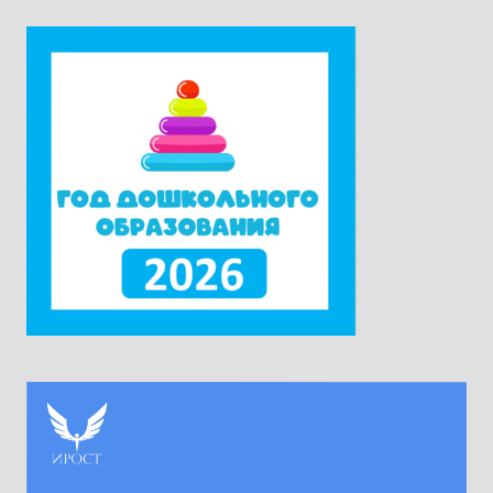
государственных учебников». Участники
приехали в Москву из всех субъектов
Российской Федерации. Ректор университета
Наталия Александровна Наумова отметила,
что...
Читать дальше