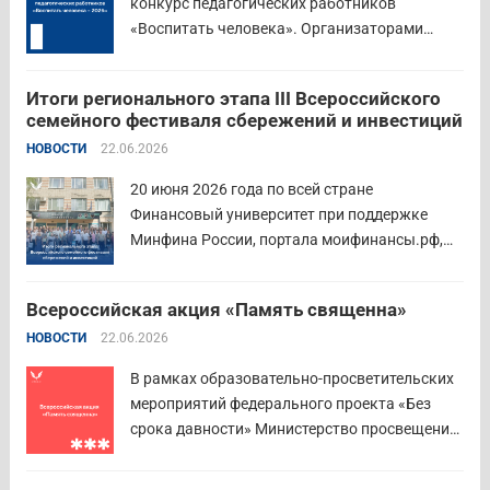
конкурс педагогических работников
«Воспитать человека». Организаторами
состязания выступают Министерство
просвещения Российской Федерации,
Итоги регионального этапа III Всероссийского
Институт изучения детства, семьи и
семейного фестиваля сбережений и инвестиций
воспитания и Российский детско-юношеский
НОВОСТИ
22.06.2026
центр. Прием заявок пройдет до 26 июля
включительно. Участниками конкурса могут
20 июня 2026 года по всей стране
стать педагоги детских...
Читать дальше
Финансовый университет при поддержке
Минфина России, портала моифинансы.рф,
региональных властей и партнёров провёл
региональный этап III Всероссийского
Всероссийская акция «Память священна»
семейного фестиваля сбережений и
НОВОСТИ
22.06.2026
инвестиций. В Курганской области
площадкой мероприятия стал Шадринский
В рамках образовательно-просветительских
филиал Финуниверситета. 16 семей-
мероприятий федерального проекта «Без
победителей...
Читать дальше
срока давности» Министерство просвещения
РФ и Московский педагогический
государственный университет (МПГУ)