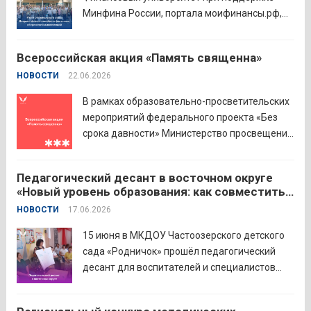
Минфина России, портала моифинансы.рф,
региональных властей и партнёров провёл
региональный этап III Всероссийского
Всероссийская акция «Память священна»
семейного фестиваля сбережений и
НОВОСТИ
22.06.2026
инвестиций. В Курганской области
площадкой мероприятия стал Шадринский
В рамках образовательно-просветительских
филиал Финуниверситета. 16 семей-
мероприятий федерального проекта «Без
победителей...
Читать дальше
срока давности» Министерство просвещения
РФ и Московский педагогический
государственный университет (МПГУ)
Педагогический десант в восточном округе
проводят всероссийскую акцию «Память
«Новый уровень образования: как совместить
священна». 22 июня 2026 года Россия
качество и эффективность»
НОВОСТИ
17.06.2026
отмечает 85-ю годовщину начала Великой
Отечественной войны. Просим на страницах
15 июня в МКДОУ Частоозерского детского
школ в...
Читать дальше
сада «Родничок» прошёл педагогический
десант для воспитателей и специалистов
дошкольного образования. Мероприятие
объединило экспертов ГАОУ ДПО ИРОСТ и