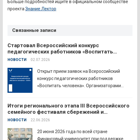
Больше подробностей ищите в официальном сообществе
проекта
Знание.Лектор
Связанные записи
Стартовал Всероссийский конкурс
педагогических работников «Воспитать
человека – 2026»
НОВОСТИ
02.07.2026
Открыт прием заявок на Всероссийский
конкурс педагогических работников
«Воспитать человека». Организаторами
состязания выступают Министерство
просвещения Российской Федерации,
Итоги регионального этапа III Всероссийского
Институт изучения детства, семьи и
семейного фестиваля сбережений и
воспитания и Российский детско-юношеский
инвестиций
НОВОСТИ
22.06.2026
центр. Прием заявок пройдет до 26 июля
включительно. Участниками конкурса могут
20 июня 2026 года по всей стране
стать педагоги детских...
Читать дальше
Финансовый университет при поддержке