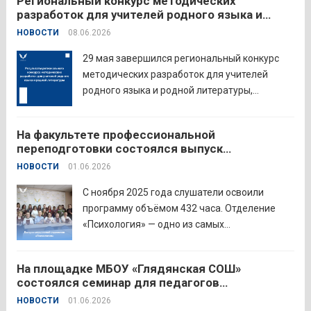
Региональный конкурс методических
педагогов восточного округа для повышения
разработок для учителей родного языка и
профессиональных компетенций и
родной литературы
НОВОСТИ
08.06.2026
знакомства с актуальными подходами к
работе с детьми....
Читать дальше
29 мая завершился региональный конкурс
методических разработок для учителей
родного языка и родной литературы,
объединивший педагогов нашего региона в
стремлении поделиться опытом и
На факультете профессиональной
инновационными подходами в
переподготовки состоялся выпуск
преподавании родного языка и родной
слушателей отделения «Психология»
НОВОСТИ
01.06.2026
литературы. Цели конкурса: — выявление и
распространение передового
С ноября 2025 года слушатели освоили
педагогического...
Читать дальше
программу объёмом 432 часа. Отделение
«Психология» — одно из самых
востребованных на факультете.
Актуальность продиктована нехваткой
На площадке МБОУ «Глядянская СОШ»
квалифицированных педагогов-психологов в
состоялся семинар для педагогов
общеобразовательных организациях. Все
Центрального образовательного округа
НОВОСТИ
01.06.2026
выпускники успешно прошли итоговую