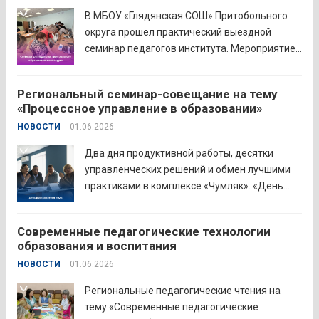
аттестацию в форме экзамена и получили
В МБОУ «Глядянская СОШ» Притобольного
диплом о...
Читать дальше
округа прошёл практический выездной
семинар педагогов института. Мероприятие
проведено на высоком организационно-
методическом уровне с участием 71
Региональный семинар-совещание на тему
делегата. Открывая встречу, заместитель
«Процессное управление в образовании»
руководителя Управления образования
НОВОСТИ
01.06.2026
Притобольного муниципального округа
Наталья Сергеевна Иванова подчеркнула
Два дня продуктивной работы, десятки
важность очных практических встреч для...
управленческих решений и обмен лучшими
Читать дальше
практиками в комплексе «Чумляк». «День
руководителя» объединил директоров школ
и начальников муниципальных органов
Современные педагогические технологии
управления образованием для обсуждения
образования и воспитания
ключевых задач и развития системы
НОВОСТИ
01.06.2026
образования региона. Заместитель
губернатора по социальной политике
Региональные педагогические чтения на
Наталья...
Читать дальше
тему «Современные педагогические