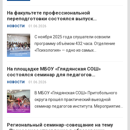
объединивший педагогов нашего региона в
стремлении поделиться опытом и
На факультете профессиональной
инновационными подходами в
переподготовки состоялся выпуск
преподавании родного языка и родной
слушателей отделения «Психология»
НОВОСТИ
01.06.2026
литературы. Цели конкурса: — выявление и
распространение передового
С ноября 2025 года слушатели освоили
педагогического...
Читать дальше
программу объёмом 432 часа. Отделение
«Психология» — одно из самых
востребованных на факультете.
Актуальность продиктована нехваткой
На площадке МБОУ «Глядянская СОШ»
квалифицированных педагогов-психологов в
состоялся семинар для педагогов
общеобразовательных организациях. Все
Центрального образовательного округа
НОВОСТИ
01.06.2026
выпускники успешно прошли итоговую
аттестацию в форме экзамена и получили
В МБОУ «Глядянская СОШ» Притобольного
диплом о...
Читать дальше
округа прошёл практический выездной
семинар педагогов института. Мероприятие
проведено на высоком организационно-
методическом уровне с участием 71
Региональный семинар-совещание на тему
делегата. Открывая встречу, заместитель