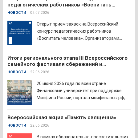
педагогических работников «Воспитать
человека – 2026»
НОВОСТИ
02.07.2026
Открыт прием заявок на Всероссийский
конкурс педагогических работников
«Воспитать человека». Организаторами
состязания выступают Министерство
просвещения Российской Федерации,
Итоги регионального этапа III Всероссийского
Институт изучения детства, семьи и
семейного фестиваля сбережений и
воспитания и Российский детско-юношеский
инвестиций
НОВОСТИ
22.06.2026
центр. Прием заявок пройдет до 26 июля
включительно. Участниками конкурса могут
20 июня 2026 года по всей стране
стать педагоги детских...
Читать дальше
Финансовый университет при поддержке
Минфина России, портала моифинансы.рф,
региональных властей и партнёров провёл
региональный этап III Всероссийского
Всероссийская акция «Память священна»
семейного фестиваля сбережений и
НОВОСТИ
22.06.2026
инвестиций. В Курганской области
площадкой мероприятия стал Шадринский
В рамках образовательно-просветительских