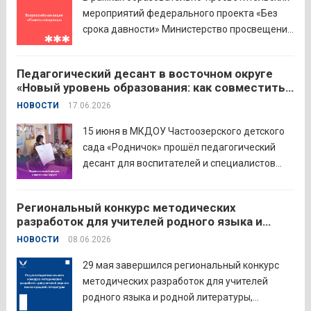
филиал Финуниверситета. 16 семей-
мероприятий федерального проекта «Без
победителей...
Читать дальше
срока давности» Министерство просвещения
РФ и Московский педагогический
государственный университет (МПГУ)
Педагогический десант в восточном округе
проводят всероссийскую акцию «Память
«Новый уровень образования: как совместить
священна». 22 июня 2026 года Россия
качество и эффективность»
НОВОСТИ
17.06.2026
отмечает 85-ю годовщину начала Великой
Отечественной войны. Просим на страницах
15 июня в МКДОУ Частоозерского детского
школ в...
Читать дальше
сада «Родничок» прошёл педагогический
десант для воспитателей и специалистов
дошкольного образования. Мероприятие
объединило экспертов ГАОУ ДПО ИРОСТ и
Региональный конкурс методических
педагогов восточного округа для повышения
разработок для учителей родного языка и
профессиональных компетенций и
родной литературы
НОВОСТИ
08.06.2026
знакомства с актуальными подходами к
работе с детьми....
Читать дальше
29 мая завершился региональный конкурс
методических разработок для учителей
родного языка и родной литературы,