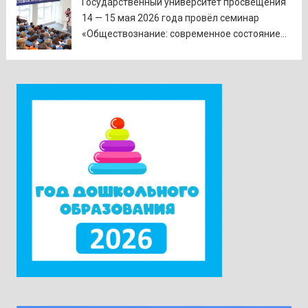
Государственном университете просвещения
Государственный университет просвещения
Читать дальше
14 — 15 мая 2026 года провёл семинар
«Обществознание: современное состояние
предмета в контексте изменений
законодательства и введения единых
государственных учебников». Участники
приехали в Москву из всех субъектов
Российской Федерации. Ректор университета
Наталия Александровна Наумова отметила,
что...
Читать дальше