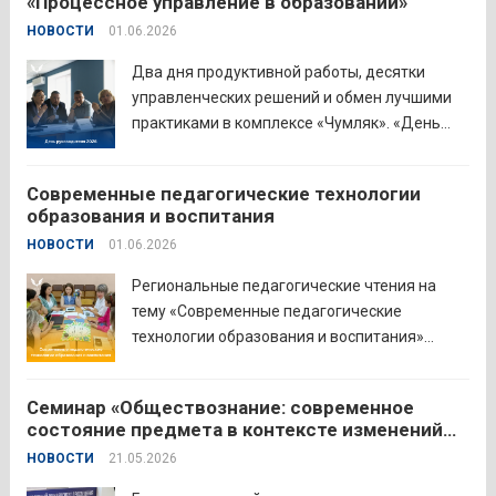
«Процессное управление в образовании»
руководителя Управления образования
НОВОСТИ
01.06.2026
Притобольного муниципального округа
Наталья Сергеевна Иванова подчеркнула
Два дня продуктивной работы, десятки
важность очных практических встреч для...
управленческих решений и обмен лучшими
Читать дальше
практиками в комплексе «Чумляк». «День
руководителя» объединил директоров школ
и начальников муниципальных органов
Современные педагогические технологии
управления образованием для обсуждения
образования и воспитания
ключевых задач и развития системы
НОВОСТИ
01.06.2026
образования региона. Заместитель
губернатора по социальной политике
Региональные педагогические чтения на
Наталья...
Читать дальше
тему «Современные педагогические
технологии образования и воспитания»
прошли в северо-западном образовательном
округе на базе МБОУ «СОШ № 2» города
Семинар «Обществознание: современное
Шадринска. Основная цель Педагогических
состояние предмета в контексте изменений
чтений — освещение тенденций учебно-
законодательства и введения единых
НОВОСТИ
21.05.2026
воспитательного процесса с учетом новых
государственных учебников» в
образовательных стандартов через обмен...