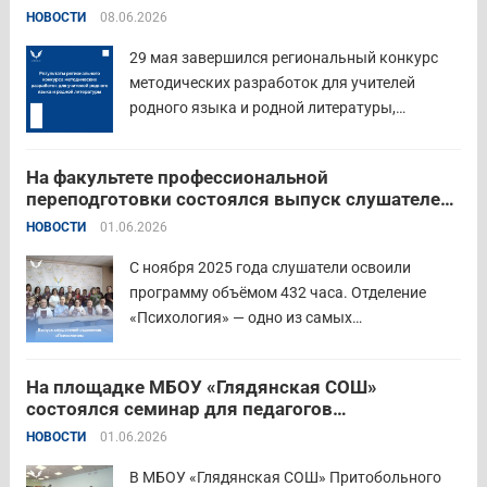
родной литературы
НОВОСТИ
08.06.2026
знакомства с актуальными подходами к
работе с детьми....
Читать дальше
29 мая завершился региональный конкурс
методических разработок для учителей
родного языка и родной литературы,
объединивший педагогов нашего региона в
стремлении поделиться опытом и
На факультете профессиональной
инновационными подходами в преподавании
переподготовки состоялся выпуск слушателей
родного языка и родной литературы. Цели
отделения «Психология»
НОВОСТИ
01.06.2026
конкурса: — выявление и распространение
передового педагогического...
Читать дальше
С ноября 2025 года слушатели освоили
программу объёмом 432 часа. Отделение
«Психология» — одно из самых
востребованных на факультете.
Актуальность продиктована нехваткой
На площадке МБОУ «Глядянская СОШ»
квалифицированных педагогов-психологов в
состоялся семинар для педагогов
общеобразовательных организациях. Все
Центрального образовательного округа
НОВОСТИ
01.06.2026
выпускники успешно прошли итоговую
аттестацию в форме экзамена и получили
В МБОУ «Глядянская СОШ» Притобольного