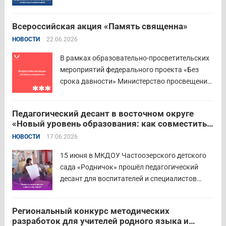
региональных властей и партнёров провёл
региональный этап III Всероссийского
Всероссийская акция «Память священна»
семейного фестиваля сбережений и
НОВОСТИ
22.06.2026
инвестиций. В Курганской области
площадкой мероприятия стал Шадринский
В рамках образовательно-просветительских
филиал Финуниверситета. 16 семей-
мероприятий федерального проекта «Без
победителей...
Читать дальше
срока давности» Министерство просвещения
РФ и Московский педагогический
государственный университет (МПГУ)
Педагогический десант в восточном округе
проводят всероссийскую акцию «Память
«Новый уровень образования: как совместить
священна». 22 июня 2026 года Россия
качество и эффективность»
НОВОСТИ
17.06.2026
отмечает 85-ю годовщину начала Великой
Отечественной войны. Просим на страницах
15 июня в МКДОУ Частоозерского детского
школ в...
Читать дальше
сада «Родничок» прошёл педагогический
десант для воспитателей и специалистов
дошкольного образования. Мероприятие
объединило экспертов ГАОУ ДПО ИРОСТ и
Региональный конкурс методических
педагогов восточного округа для повышения
разработок для учителей родного языка и
профессиональных компетенций и