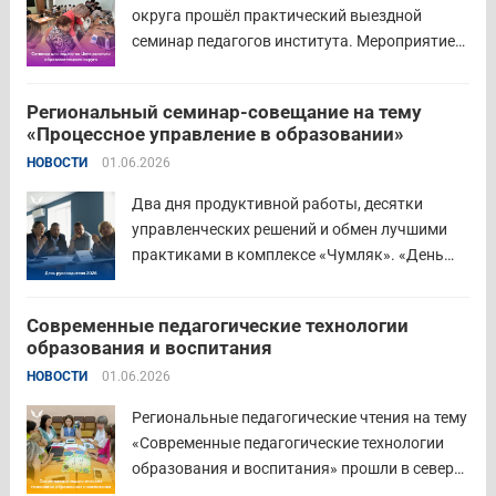
диплом о...
Читать дальше
округа прошёл практический выездной
семинар педагогов института. Мероприятие
проведено на высоком организационно-
методическом уровне с участием 71 делегата.
Региональный семинар-совещание на тему
Открывая встречу, заместитель
«Процессное управление в образовании»
руководителя Управления образования
НОВОСТИ
01.06.2026
Притобольного муниципального округа
Наталья Сергеевна Иванова подчеркнула
Два дня продуктивной работы, десятки
важность очных практических встреч для...
управленческих решений и обмен лучшими
Читать дальше
практиками в комплексе «Чумляк». «День
руководителя» объединил директоров школ и
начальников муниципальных органов
Современные педагогические технологии
управления образованием для обсуждения
образования и воспитания
ключевых задач и развития системы
НОВОСТИ
01.06.2026
образования региона. Заместитель
губернатора по социальной политике
Региональные педагогические чтения на тему
Наталья...
Читать дальше
«Современные педагогические технологии
образования и воспитания» прошли в северо-
западном образовательном округе на базе