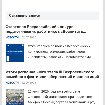
Связанные записи
Стартовал Всероссийский конкурс
педагогических работников «Воспитать
человека – 2026»
НОВОСТИ
02.07.2026
Открыт прием заявок на Всероссийский
конкурс педагогических работников
«Воспитать человека». Организаторами
состязания выступают Министерство
просвещения Российской Федерации,
Итоги регионального этапа III Всероссийского
Институт изучения детства, семьи и
семейного фестиваля сбережений и инвестиций
воспитания и Российский детско-юношеский
НОВОСТИ
22.06.2026
центр. Прием заявок пройдет до 26 июля
включительно. Участниками конкурса могут
20 июня 2026 года по всей стране
стать педагоги детских...
Читать дальше
Финансовый университет при поддержке
Минфина России, портала моифинансы.рф,