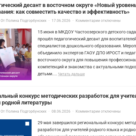
ический десант в восточном округе «Новый уровен
ания: как совместить качество и эффективность»
От
Полина Подгорбунских
·
17.06.2026
·
Комментарии отключены
15 июня в МКДОУ Частоозерского детского сад
прошёл педагогический десант для воспитателей
специалистов дошкольного образования. Меро
объединило экспертов ГАОУ ДПО ИРОСТ и педаг
восточного округа для повышения профессион
компетенций и знакомства с актуальными подхо
детьми....
Читать дальше
льный конкурс методических разработок для учите
и родной литературы
От
Полина Подгорбунских
·
08.06.2026
·
Комментарии отключены
29 мая завершился региональный конкурс мето
разработок для учителей родного языка и родно