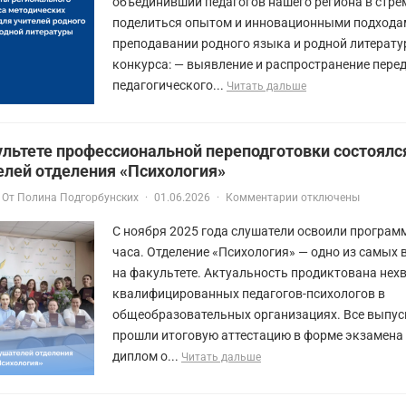
объединивший педагогов нашего региона в стре
поделиться опытом и инновационными подхода
преподавании родного языка и родной литерату
конкурса: — выявление и распространение пере
педагогического...
Читать дальше
ультете профессиональной переподготовки состоялс
елей отделения «Психология»
От
Полина Подгорбунских
·
01.06.2026
·
Комментарии отключены
С ноября 2025 года слушатели освоили програм
часа. Отделение «Психология» — одно из самых
на факультете. Актуальность продиктована нех
квалифицированных педагогов-психологов в
общеобразовательных организациях. Все выпус
прошли итоговую аттестацию в форме экзамена
диплом о...
Читать дальше