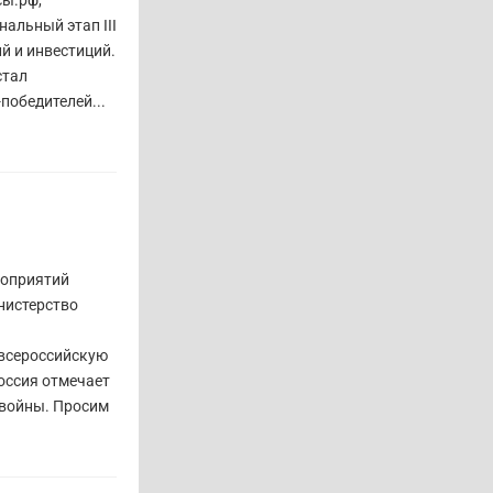
нальный этап III
й и инвестиций.
стал
победителей...
роприятий
нистерство
 всероссийскую
оссия отмечает
 войны. Просим