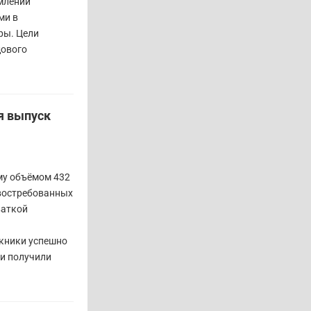
млении
ми в
ры. Цели
дового
я выпуск
му объёмом 432
 востребованных
ваткой
кники успешно
 и получили