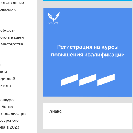
ветственные
зованиях
 области
ого в нашем
 мастерства
в
ия и
одежной
итета.
конкурса
х Банка
Анонс
ах реализации
есурсного
ва в 2023