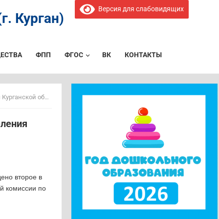
Версия для слабовидящих
г. Курган)
ЕСТВА
ФПП
ФГОС
ВК
КОНТАКТЫ
ганской области
еления
ено второе в
й комиссии по