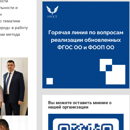
ости
льности и
и
о тематике
род» в работу
как метода
Вы можете оставить мнение о
нашей организации