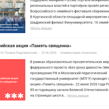
региональных властей и партнёров провёл регио
Всероссийского семейного фестиваля сбережени
В Курганской области площадкой мероприятия 
Шадринский филиал Финуниверситета. 16 семей-
Читать дальше
сийская акция «Память священна»
От
Полина Подгорбунских
·
22.06.2026
·
Комментарии отключены
В рамках образовательно-просветительских ме
федерального проекта «Без срока давности» Ми
просвещения РФ и Московский педагогический
государственный университет (МПГУ) проводят
акцию «Память священна». 22 июня 2026 года Р
85-ю годовщину начала Великой Отечественной
на страницах школ в...
Читать дальше