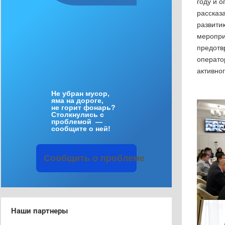
году и 
рассказ
развити
меропри
предотв
операто
активно
Не
убран
мусор
,
яма
на
дороге
,
не
горит
фонарь
?
Столкнулись
с
проблемой
—
сообщите
о
ней
!
Сообщить
о
проблеме
Наши партнеры