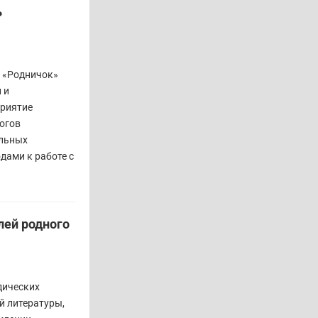
ь
а «Родничок»
 и
приятие
огов
альных
дами к работе с
лей родного
дических
й литературы,