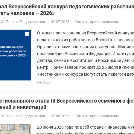
ал Всероссийский конкурс педагогических работни
ать человека – 2026»
От
Полина Подгорбунских
·
02.07.2026
·
Комментарии отключены
Открыт прием заявок на Всероссийский конкурс
педагогических работников «Воспитать человек
Организаторами состязания выступают Минист
просвещения Российской Федерации, Институт 
детства, семьи и воспитания и Российский детс
центр. Прием заявок пройдет до 26 июля включи
Участниками конкурса могут стать педагоги детс
дальше
егионального этапа III Всероссийского семейного ф
ений и инвестиций
От
Полина Подгорбунских
·
22.06.2026
·
Комментарии отключены
20 июня 2026 года по всей стране Финансовый у
поддержке Минфина России, портала моифинан