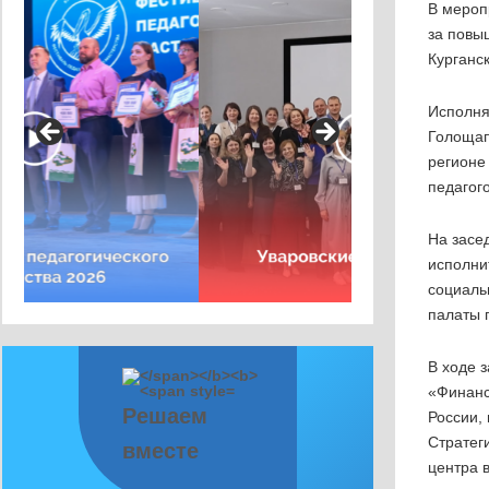
В мероп
за повы
Курганск
Исполня
Голощап
регионе
педагог
На засе
исполни
социаль
палаты 
В ходе 
«Финанс
Решаем
России,
Стратег
вместе
центра 