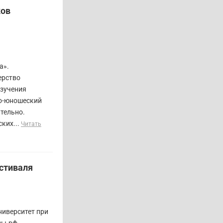
ков
а».
ерство
изучения
ко-юношеский
тельно.
ких...
Читать
естиваля
ниверситет при
сы.рф,