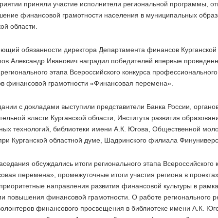
риятии приняли участие исполнители региональной программы, от
шение финансовой грамотности населения в муниципальных обра
ой области.
ющий обязанности директора Департамента финансов Курганской
ов Александр Иванович наградил победителей впервые проведенн
 регионального этапа Всероссийского конкурса профессионального
ов финансовой грамотности «Финансовая перемена».
дании с докладами выступили представители Банка России, органо
тельной власти Курганской области, Института развития образован
ных технологий, библиотеки имени А.К. Югова, Общественной мол
при Курганской областной думе, Шадринского филиала Финуниверс
заседания обсуждались итоги регионального этапа Всероссийского 
овая перемена», промежуточные итоги участия региона в проекта
 приоритетные направления развития финансовой культуры в рамк
ии повышения финансовой грамотности. О работе регионального р
волонтеров финансового просвещения в библиотеке имени А.К. Юго