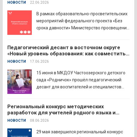
НОВОСТИ
22.06.2026
инвестиций. В Курганской области
площадкой мероприятия стал Шадринский
В рамках образовательно-просветительских
филиал Финуниверситета. 16 семей-
мероприятий федерального проекта «Без
победителей...
Читать дальше
срока давности» Министерство просвещения
РФ и Московский педагогический
государственный университет (МПГУ)
Педагогический десант в восточном округе
проводят всероссийскую акцию «Память
«Новый уровень образования: как совместить
священна». 22 июня 2026 года Россия
качество и эффективность»
НОВОСТИ
17.06.2026
отмечает 85-ю годовщину начала Великой
Отечественной войны. Просим на страницах
15 июня в МКДОУ Частоозерского детского
школ в...
Читать дальше
сада «Родничок» прошёл педагогический
десант для воспитателей и специалистов
дошкольного образования. Мероприятие
объединило экспертов ГАОУ ДПО ИРОСТ и
Региональный конкурс методических
педагогов восточного округа для повышения
разработок для учителей родного языка и
профессиональных компетенций и
родной литературы
НОВОСТИ
08.06.2026
знакомства с актуальными подходами к
работе с детьми....
Читать дальше
29 мая завершился региональный конкурс