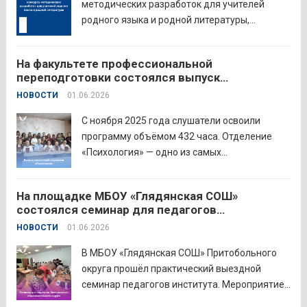
методических разработок для учителей
родного языка и родной литературы,
объединивший педагогов нашего региона в
стремлении поделиться опытом и
На факультете профессиональной
инновационными подходами в
переподготовки состоялся выпуск
преподавании родного языка и родной
слушателей отделения «Психология»
НОВОСТИ
01.06.2026
литературы. Цели конкурса: — выявление и
распространение передового
С ноября 2025 года слушатели освоили
педагогического...
Читать дальше
программу объёмом 432 часа. Отделение
«Психология» — одно из самых
востребованных на факультете.
Актуальность продиктована нехваткой
На площадке МБОУ «Глядянская СОШ»
квалифицированных педагогов-психологов в
состоялся семинар для педагогов
общеобразовательных организациях. Все
Центрального образовательного округа
НОВОСТИ
01.06.2026
выпускники успешно прошли итоговую
аттестацию в форме экзамена и получили
В МБОУ «Глядянская СОШ» Притобольного
диплом о...
Читать дальше
округа прошёл практический выездной
семинар педагогов института. Мероприятие
проведено на высоком организационно-