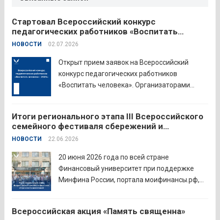
Стартовал Всероссийский конкурс
педагогических работников «Воспитать
человека – 2026»
НОВОСТИ
02.07.2026
Открыт прием заявок на Всероссийский
конкурс педагогических работников
«Воспитать человека». Организаторами
состязания выступают Министерство
просвещения Российской Федерации,
Итоги регионального этапа III Всероссийского
Институт изучения детства, семьи и
семейного фестиваля сбережений и
воспитания и Российский детско-юношеский
инвестиций
НОВОСТИ
22.06.2026
центр. Прием заявок пройдет до 26 июля
включительно. Участниками конкурса могут
20 июня 2026 года по всей стране
стать педагоги детских...
Читать дальше
Финансовый университет при поддержке
Минфина России, портала моифинансы.рф,
региональных властей и партнёров провёл
региональный этап III Всероссийского
Всероссийская акция «Память священна»
семейного фестиваля сбережений и