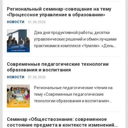
методическом уровне с участием 71
Региональный семинар-совещание на тему
делегата. Открывая встречу, заместитель
«Процессное управление в образовании»
руководителя Управления образования
НОВОСТИ
01.06.2026
Притобольного муниципального округа
Наталья Сергеевна Иванова подчеркнула
Два дня продуктивной работы, десятки
важность очных практических встреч для...
управленческих решений и обмен лучшими
Читать дальше
практиками в комплексе «Чумляк». «День
руководителя» объединил директоров школ
и начальников муниципальных органов
Современные педагогические технологии
управления образованием для обсуждения
образования и воспитания
ключевых задач и развития системы
НОВОСТИ
01.06.2026
образования региона. Заместитель
губернатора по социальной политике
Региональные педагогические чтения на
Наталья...
Читать дальше
тему «Современные педагогические
технологии образования и воспитания»
прошли в северо-западном образовательном
округе на базе МБОУ «СОШ № 2» города
Семинар «Обществознание: современное
Шадринска. Основная цель Педагогических
состояние предмета в контексте изменений
чтений — освещение тенденций учебно-