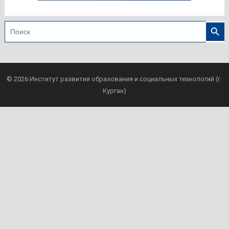
Search
Search
for:
© 2026
Институт развития образования и социальных технологий (г.
Курган)