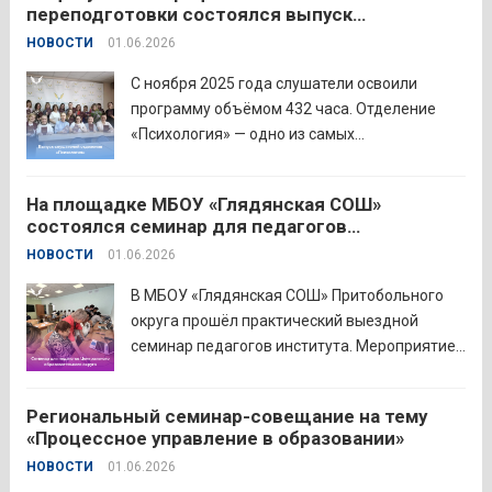
переподготовки состоялся выпуск
преподавании родного языка и родной
слушателей отделения «Психология»
НОВОСТИ
01.06.2026
литературы. Цели конкурса: — выявление и
распространение передового
С ноября 2025 года слушатели освоили
педагогического...
Читать дальше
программу объёмом 432 часа. Отделение
«Психология» — одно из самых
востребованных на факультете.
Актуальность продиктована нехваткой
На площадке МБОУ «Глядянская СОШ»
квалифицированных педагогов-психологов в
состоялся семинар для педагогов
общеобразовательных организациях. Все
Центрального образовательного округа
НОВОСТИ
01.06.2026
выпускники успешно прошли итоговую
аттестацию в форме экзамена и получили
В МБОУ «Глядянская СОШ» Притобольного
диплом о...
Читать дальше
округа прошёл практический выездной
семинар педагогов института. Мероприятие
проведено на высоком организационно-
методическом уровне с участием 71
Региональный семинар-совещание на тему
делегата. Открывая встречу, заместитель
«Процессное управление в образовании»
руководителя Управления образования
НОВОСТИ
01.06.2026
Притобольного муниципального округа