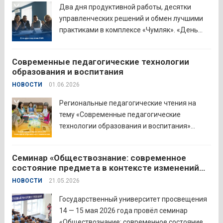
Наталья Сергеевна Иванова подчеркнула
Два дня продуктивной работы, десятки
важность очных практических встреч для...
управленческих решений и обмен лучшими
Читать дальше
практиками в комплексе «Чумляк». «День
руководителя» объединил директоров школ
и начальников муниципальных органов
Современные педагогические технологии
управления образованием для обсуждения
образования и воспитания
ключевых задач и развития системы
НОВОСТИ
01.06.2026
образования региона. Заместитель
губернатора по социальной политике
Региональные педагогические чтения на
Наталья...
Читать дальше
тему «Современные педагогические
технологии образования и воспитания»
прошли в северо-западном образовательном
округе на базе МБОУ «СОШ № 2» города
Семинар «Обществознание: современное
Шадринска. Основная цель Педагогических
состояние предмета в контексте изменений
чтений — освещение тенденций учебно-
законодательства и введения единых
НОВОСТИ
21.05.2026
воспитательного процесса с учетом новых
государственных учебников» в
образовательных стандартов через обмен...
Государственном университете просвещения
Государственный университет просвещения
Читать дальше
14 — 15 мая 2026 года провёл семинар
«Обществознание: современное состояние