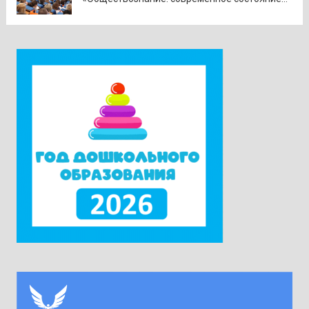
предмета в контексте изменений
законодательства и введения единых
государственных учебников». Участники
приехали в Москву из всех субъектов
Российской Федерации. Ректор университета
Наталия Александровна Наумова отметила,
что...
Читать дальше