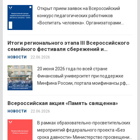
Открыт прием заявок на Всероссийский
конкурс педагогических работников
«Воспитать человека». Организаторами
состязания выступают Министерство
просвещения Российской Федерации,
Итоги регионального этапа III Всероссийского
Институт изучения детства, семьи и
семейного фестиваля сбережений и
воспитания и Российский детско-юношеский
инвестиций
НОВОСТИ
22.06.2026
центр. Прием заявок пройдет до 26 июля
включительно. Участниками конкурса могут
20 июня 2026 года по всей стране
стать педагоги детских...
Читать дальше
Финансовый университет при поддержке
Минфина России, портала моифинансы.рф,
региональных властей и партнёров провёл
региональный этап III Всероссийского
Всероссийская акция «Память священна»
семейного фестиваля сбережений и
НОВОСТИ
22.06.2026
инвестиций. В Курганской области
площадкой мероприятия стал Шадринский
В рамках образовательно-просветительских
филиал Финуниверситета. 16 семей-
мероприятий федерального проекта «Без
победителей...
Читать дальше
срока давности» Министерство просвещения