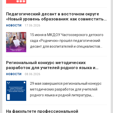
РФ и Московский педагогический
государственный университет (МПГУ)
Педагогический десант в восточном округе
проводят всероссийскую акцию «Память
«Новый уровень образования: как совместить
священна». 22 июня 2026 года Россия
качество и эффективность»
НОВОСТИ
17.06.2026
отмечает 85-ю годовщину начала Великой
Отечественной войны. Просим на страницах
15 июня в МКДОУ Частоозерского детского
школ в...
Читать дальше
сада «Родничок» прошёл педагогический
десант для воспитателей и специалистов
дошкольного образования. Мероприятие
объединило экспертов ГАОУ ДПО ИРОСТ и
Региональный конкурс методических
педагогов восточного округа для повышения
разработок для учителей родного языка и
профессиональных компетенций и
родной литературы
НОВОСТИ
08.06.2026
знакомства с актуальными подходами к
работе с детьми....
Читать дальше
29 мая завершился региональный конкурс
методических разработок для учителей
родного языка и родной литературы,
объединивший педагогов нашего региона в
стремлении поделиться опытом и
На факультете профессиональной
инновационными подходами в