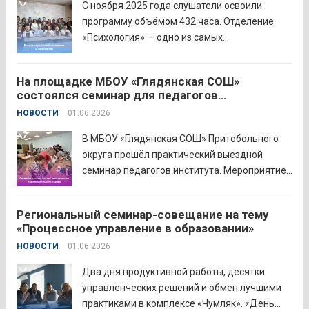
С ноября 2025 года слушатели освоили
педагогического...
Читать дальше
программу объёмом 432 часа. Отделение
«Психология» — одно из самых
востребованных на факультете.
Актуальность продиктована нехваткой
На площадке МБОУ «Глядянская СОШ»
квалифицированных педагогов-психологов в
состоялся семинар для педагогов
общеобразовательных организациях. Все
Центрального образовательного округа
НОВОСТИ
01.06.2026
выпускники успешно прошли итоговую
аттестацию в форме экзамена и получили
В МБОУ «Глядянская СОШ» Притобольного
диплом о...
Читать дальше
округа прошёл практический выездной
семинар педагогов института. Мероприятие
проведено на высоком организационно-
методическом уровне с участием 71
Региональный семинар-совещание на тему
делегата. Открывая встречу, заместитель
«Процессное управление в образовании»
руководителя Управления образования
НОВОСТИ
01.06.2026
Притобольного муниципального округа
Наталья Сергеевна Иванова подчеркнула
Два дня продуктивной работы, десятки
важность очных практических встреч для...
управленческих решений и обмен лучшими
Читать дальше
практиками в комплексе «Чумляк». «День