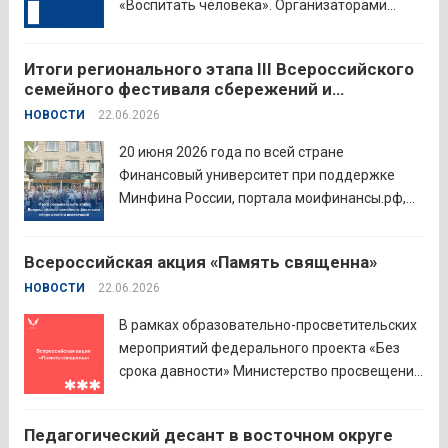
«Воспитать человека». Организаторами
состязания выступают Министерство
просвещения Российской Федерации,
Итоги регионального этапа III Всероссийского
Институт изучения детства, семьи и
семейного фестиваля сбережений и
воспитания и Российский детско-юношеский
инвестиций
НОВОСТИ
22.06.2026
центр. Прием заявок пройдет до 26 июля
включительно. Участниками конкурса могут
20 июня 2026 года по всей стране
стать педагоги детских...
Читать дальше
Финансовый университет при поддержке
Минфина России, портала моифинансы.рф,
региональных властей и партнёров провёл
региональный этап III Всероссийского
Всероссийская акция «Память священна»
семейного фестиваля сбережений и
НОВОСТИ
22.06.2026
инвестиций. В Курганской области
площадкой мероприятия стал Шадринский
В рамках образовательно-просветительских
филиал Финуниверситета. 16 семей-
мероприятий федерального проекта «Без
победителей...
Читать дальше
срока давности» Министерство просвещения
РФ и Московский педагогический
государственный университет (МПГУ)
Педагогический десант в восточном округе
проводят всероссийскую акцию «Память