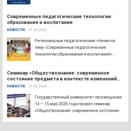
руководителя» объединил директоров школ
и начальников муниципальных органов
Современные педагогические технологии
управления образованием для обсуждения
образования и воспитания
ключевых задач и развития системы
НОВОСТИ
01.06.2026
образования региона. Заместитель
губернатора по социальной политике
Региональные педагогические чтения на
Наталья...
Читать дальше
тему «Современные педагогические
технологии образования и воспитания»
прошли в северо-западном образовательном
округе на базе МБОУ «СОШ № 2» города
Семинар «Обществознание: современное
Шадринска. Основная цель Педагогических
состояние предмета в контексте изменений
чтений — освещение тенденций учебно-
законодательства и введения единых
НОВОСТИ
21.05.2026
воспитательного процесса с учетом новых
государственных учебников» в
образовательных стандартов через обмен...
Государственном университете просвещения
Государственный университет просвещения
Читать дальше
14 — 15 мая 2026 года провёл семинар
«Обществознание: современное состояние
предмета в контексте изменений
законодательства и введения единых
государственных учебников». Участники