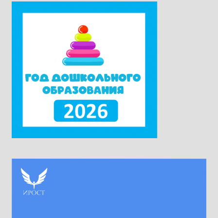
приехали в Москву из всех субъектов
Российской Федерации. Ректор университета
Наталия Александровна Наумова отметила,
что...
Читать дальше