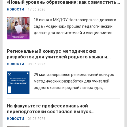
«Новый уровень образования: как совместить
священна». 22 июня 2026 года Россия
качество и эффективность»
НОВОСТИ
17.06.2026
отмечает 85-ю годовщину начала Великой
Отечественной войны. Просим на страницах
15 июня в МКДОУ Частоозерского детского
школ в...
Читать дальше
сада «Родничок» прошёл педагогический
десант для воспитателей и специалистов
дошкольного образования. Мероприятие
объединило экспертов ГАОУ ДПО ИРОСТ и
Региональный конкурс методических
педагогов восточного округа для повышения
разработок для учителей родного языка и
профессиональных компетенций и
родной литературы
НОВОСТИ
08.06.2026
знакомства с актуальными подходами к
работе с детьми....
Читать дальше
29 мая завершился региональный конкурс
методических разработок для учителей
родного языка и родной литературы,
объединивший педагогов нашего региона в
стремлении поделиться опытом и
На факультете профессиональной
инновационными подходами в
переподготовки состоялся выпуск
преподавании родного языка и родной
слушателей отделения «Психология»
НОВОСТИ
01.06.2026
литературы. Цели конкурса: — выявление и
распространение передового