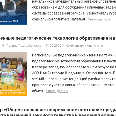
начальников муниципальных органов управлен
образованием для обсуждения ключевых задач 
системы образования региона. Заместитель губ
социальной политике Наталья...
Читать дальше
енные педагогические технологии образования и 
От
Полина Подгорбунских
·
01.06.2026
·
Комментарии отключены
Региональные педагогические чтения на тему 
педагогические технологии образования и вос
в северо-западном образовательном округе на
«СОШ № 2» города Шадринска. Основная цель П
чтений — освещение тенденций учебно-воспита
процесса с учетом новых образовательных стан
обмен...
Читать дальше
р «Обществознание: современное состояние пред
сте изменений законодательства и введения едины