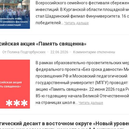
Всероссийского семейного фестиваля сбережен
инвестиций. В Курганской области площадкой 
стал Шадринский филиал Финуниверситета. 16 
победителей...
Читать дальше
сийская акция «Память священна»
От
Полина Подгорбунских
·
22.06.2026
·
Комментарии отключены
В рамках образовательно-просветительских ме
федерального проекта «Без срока давности» М
просвещения РФ и Московский педагогический
государственный университет (МПГУ) проводят
акцию «Память священна». 22 июня 2026 года Р
85-ю годовщину начала Великой Отечественной
на страницах школ в...
Читать дальше
гический десант в восточном округе «Новый урове