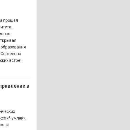
га прошёл
итута.
ионно-
Открывая
я образования
 Сергеевна
ских встреч
правление в
енческих
ксе «Чумляк».
ол и