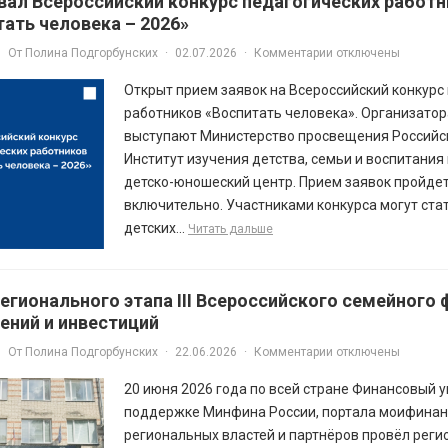
вал Всероссийский конкурс педагогических работ
тать человека – 2026»
От
Полина Подгорбунских
·
02.07.2026
·
Комментарии отключены
Открыт прием заявок на Всероссийский конкурс
работников «Воспитать человека». Организато
выступают Министерство просвещения Российс
Институт изучения детства, семьи и воспитания
детско-юношеский центр. Прием заявок пройдет
включительно. Участниками конкурса могут ста
детских...
Читать дальше
егионального этапа III Всероссийского семейного
ений и инвестиций
От
Полина Подгорбунских
·
22.06.2026
·
Комментарии отключены
20 июня 2026 года по всей стране Финансовый 
поддержке Минфина России, портала моифинан
региональных властей и партнёров провёл регио