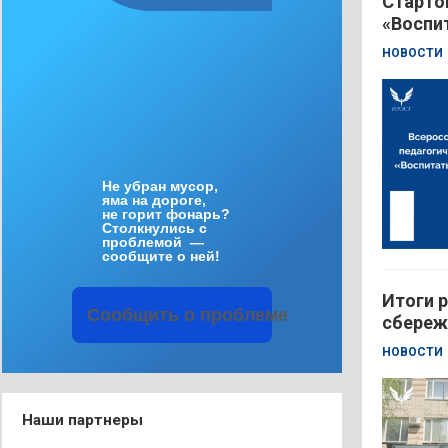
Старто
«Воспи
НОВОСТИ
Не
убран
мусор
,
яма
на
дороге
,
не
горит
фонарь
?
Столкнулись
с
проблемой
—
сообщите
о
ней
!
Итоги р
Сообщить
о
проблеме
сбереж
НОВОСТИ
Наши партнеры