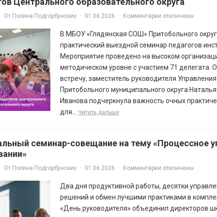
гов Центрального образовательного округа
От
Полина Подгорбунских
·
01.06.2026
·
Комментарии отключены
В МБОУ «Глядянская СОШ» Притобольного окру
практический выездной семинар педагогов инст
Мероприятие проведено на высоком организац
методическом уровне с участием 71 делегата. 
встречу, заместитель руководителя Управлени
Притобольного муниципального округа Наталья
Иванова подчеркнула важность очных практиче
для...
Читать дальше
альный семинар-совещание на тему «Процессное у
вании»
От
Полина Подгорбунских
·
01.06.2026
·
Комментарии отключены
Два дня продуктивной работы, десятки управл
решений и обмен лучшими практиками в компле
«День руководителя» объединил директоров шк