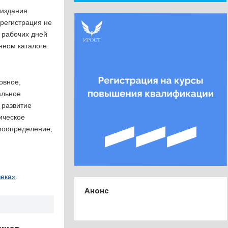
 издания
 регистрация не
х рабочих дней
нном каталоге
овное,
альное
 развитие
ическое
амоопределение,
века»
.
Анонс