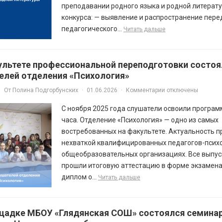
преподавании родного языка и родной литерату
конкурса: — выявление и распространение пере
педагогического...
Читать дальше
ультете профессиональной переподготовки состоя
елей отделения «Психология»
От
Полина Подгорбунских
·
01.06.2026
·
Комментарии отключены
С ноября 2025 года слушатели освоили програ
часа. Отделение «Психология» — одно из самых
востребованных на факультете. Актуальность 
нехваткой квалифицированных педагогов-психо
общеобразовательных организациях. Все выпус
прошли итоговую аттестацию в форме экзамена
диплом о...
Читать дальше
щадке МБОУ «Глядянская СОШ» состоялся семинар