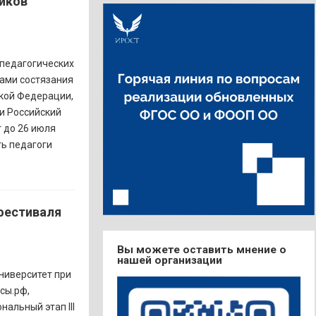
ников
 педагогических
рами состязания
кой Федерации,
 и Российский
 до 26 июля
ть педагоги
 фестиваля
Вы можете оставить мнение о
нашей организации
университет при
сы.рф,
нальный этап III