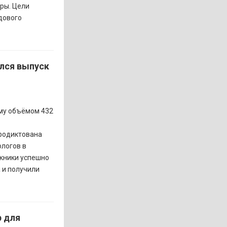
ры. Цели
дового
лся выпуск
мму объёмом 432
продиктована
логов в
кники успешно
 и получили
 для