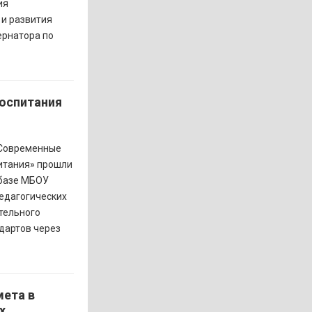
ия
и развития
ернатора по
воспитания
«Современные
питания» прошли
 базе МБОУ
едагогических
тельного
дартов через
мета в
х