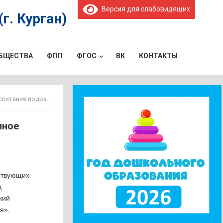
Версия для слабовидящих
г. Курган)
ОБЩЕСТВА
ФПП
ФГОС
ВК
КОНТАКТЫ
тающего поколения»
нное
бствующих
д
кий
я».