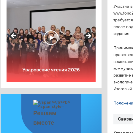
Участие в
www.fond2
требуется
после под
издания.
Принимают
нравствен
воспитани
коммуника
развитие 
экологиче
Итоговый 
Положени
Решаем
Связа
вместе