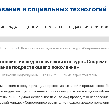
вания и социальных технологий (
ВИПГРАД45
ЦНППМ
ПРОЕКТЫ
ПЕДАГОГИЧЕСКИЕ СО
Новости
III Всероссийский педагогический конкурс «Современное воспитание подрас
ероссийский педагогический конкурс «Совреме
тание подрастающего поколения»
От
Полина Подгорбунских
·
12.10.2023
·
Комментарии отключены
выявления и популяризации перспективных идей и практик, спосо
ию подрастающего поколения, организатор (сетевое издание «Фон
ельной и Научной Деятельности 21 века») проводит III Всероссийс
ческий конкурс «Современное воспитание подрастающего поколени