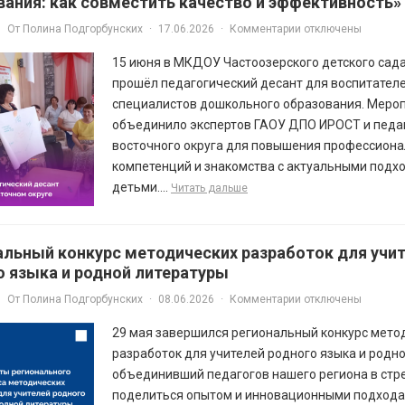
вания: как совместить качество и эффективность»
От
Полина Подгорбунских
·
17.06.2026
·
Комментарии отключены
15 июня в МКДОУ Частоозерского детского сад
прошёл педагогический десант для воспитателе
специалистов дошкольного образования. Меро
объединило экспертов ГАОУ ДПО ИРОСТ и педа
восточного округа для повышения профессион
компетенций и знакомства с актуальными подхо
детьми....
Читать дальше
альный конкурс методических разработок для учи
о языка и родной литературы
От
Полина Подгорбунских
·
08.06.2026
·
Комментарии отключены
29 мая завершился региональный конкурс мето
разработок для учителей родного языка и родно
объединивший педагогов нашего региона в ст
поделиться опытом и инновационными подхода