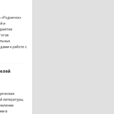
а «Родничок»
й и
приятие
гогов
альных
дами к работе с
телей
дических
й литературы,
ремлении
ми в