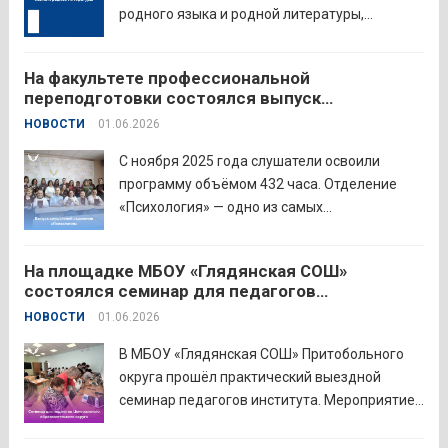
родного языка и родной литературы,
объединивший педагогов нашего региона в
стремлении поделиться опытом и
На факультете профессиональной
инновационными подходами в
переподготовки состоялся выпуск
преподавании родного языка и родной
слушателей отделения «Психология»
НОВОСТИ
01.06.2026
литературы. Цели конкурса: — выявление и
распространение передового
С ноября 2025 года слушатели освоили
педагогического...
Читать дальше
программу объёмом 432 часа. Отделение
«Психология» — одно из самых
востребованных на факультете.
Актуальность продиктована нехваткой
На площадке МБОУ «Глядянская СОШ»
квалифицированных педагогов-психологов в
состоялся семинар для педагогов
общеобразовательных организациях. Все
Центрального образовательного округа
НОВОСТИ
01.06.2026
выпускники успешно прошли итоговую
аттестацию в форме экзамена и получили
В МБОУ «Глядянская СОШ» Притобольного
диплом о...
Читать дальше
округа прошёл практический выездной
семинар педагогов института. Мероприятие
проведено на высоком организационно-
методическом уровне с участием 71