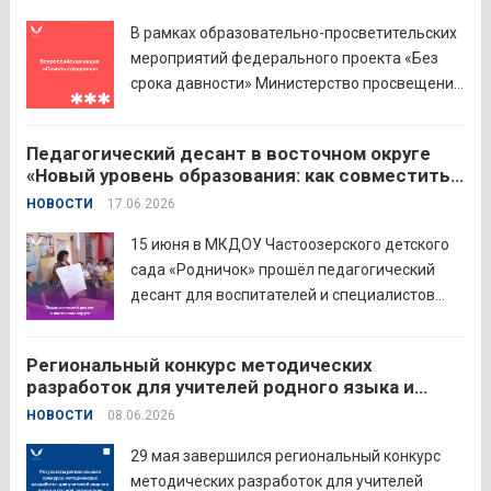
площадкой мероприятия стал Шадринский
В рамках образовательно-просветительских
филиал Финуниверситета. 16 семей-
мероприятий федерального проекта «Без
победителей...
Читать дальше
срока давности» Министерство просвещения
РФ и Московский педагогический
государственный университет (МПГУ)
Педагогический десант в восточном округе
проводят всероссийскую акцию «Память
«Новый уровень образования: как совместить
священна». 22 июня 2026 года Россия
качество и эффективность»
НОВОСТИ
17.06.2026
отмечает 85-ю годовщину начала Великой
Отечественной войны. Просим на страницах
15 июня в МКДОУ Частоозерского детского
школ в...
Читать дальше
сада «Родничок» прошёл педагогический
десант для воспитателей и специалистов
дошкольного образования. Мероприятие
объединило экспертов ГАОУ ДПО ИРОСТ и
Региональный конкурс методических
педагогов восточного округа для повышения
разработок для учителей родного языка и
профессиональных компетенций и
родной литературы
НОВОСТИ
08.06.2026
знакомства с актуальными подходами к
работе с детьми....
Читать дальше
29 мая завершился региональный конкурс
методических разработок для учителей