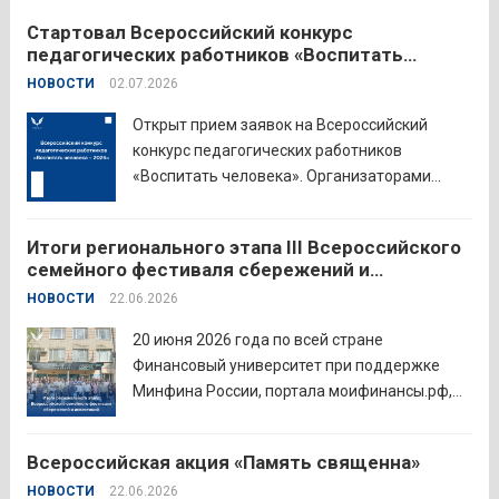
Стартовал Всероссийский конкурс
педагогических работников «Воспитать
человека – 2026»
НОВОСТИ
02.07.2026
Открыт прием заявок на Всероссийский
конкурс педагогических работников
«Воспитать человека». Организаторами
состязания выступают Министерство
просвещения Российской Федерации,
Итоги регионального этапа III Всероссийского
Институт изучения детства, семьи и
семейного фестиваля сбережений и
воспитания и Российский детско-юношеский
инвестиций
НОВОСТИ
22.06.2026
центр. Прием заявок пройдет до 26 июля
включительно. Участниками конкурса могут
20 июня 2026 года по всей стране
стать педагоги детских...
Читать дальше
Финансовый университет при поддержке
Минфина России, портала моифинансы.рф,
региональных властей и партнёров провёл
региональный этап III Всероссийского
Всероссийская акция «Память священна»
семейного фестиваля сбережений и
НОВОСТИ
22.06.2026
инвестиций. В Курганской области