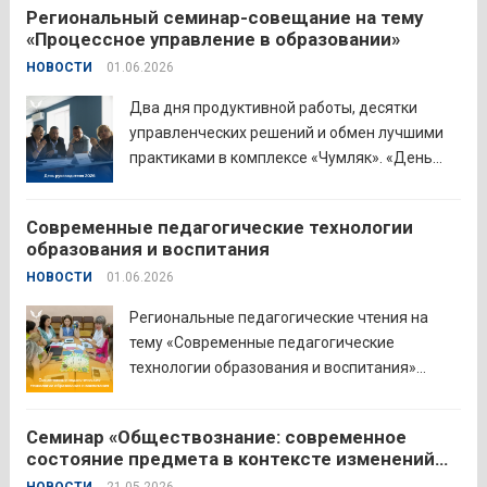
Региональный семинар-совещание на тему
делегата. Открывая встречу, заместитель
«Процессное управление в образовании»
руководителя Управления образования
НОВОСТИ
01.06.2026
Притобольного муниципального округа
Наталья Сергеевна Иванова подчеркнула
Два дня продуктивной работы, десятки
важность очных практических встреч для...
управленческих решений и обмен лучшими
Читать дальше
практиками в комплексе «Чумляк». «День
руководителя» объединил директоров школ
и начальников муниципальных органов
Современные педагогические технологии
управления образованием для обсуждения
образования и воспитания
ключевых задач и развития системы
НОВОСТИ
01.06.2026
образования региона. Заместитель
губернатора по социальной политике
Региональные педагогические чтения на
Наталья...
Читать дальше
тему «Современные педагогические
технологии образования и воспитания»
прошли в северо-западном образовательном
округе на базе МБОУ «СОШ № 2» города
Семинар «Обществознание: современное
Шадринска. Основная цель Педагогических
состояние предмета в контексте изменений
чтений — освещение тенденций учебно-
законодательства и введения единых