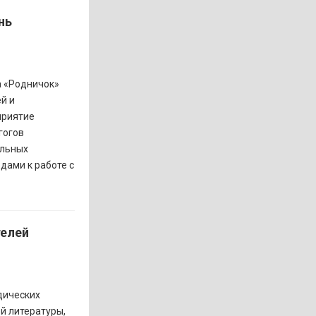
нь
а «Родничок»
й и
приятие
гогов
альных
дами к работе с
телей
дических
й литературы,