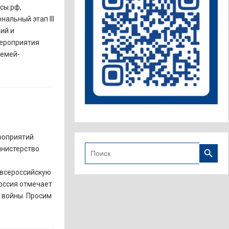
сы.рф,
нальный этап III
ий и
мероприятия
семей-
роприятий
Search B
Search
инистерство
for:
 всероссийскую
оссия отмечает
 войны. Просим