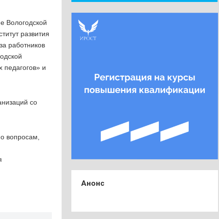
е Вологодской
титут развития
за работников
годской
 педагогов» и
анизаций со
по вопросам,
я
Анонс