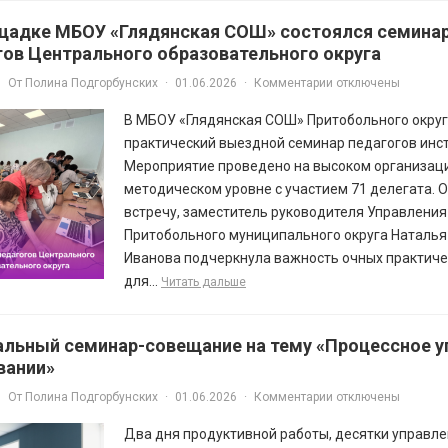
щадке МБОУ «Глядянская СОШ» состоялся семинар
гов Центрального образовательного округа
От
Полина Подгорбунских
·
01.06.2026
·
Комментарии отключены
В МБОУ «Глядянская СОШ» Притобольного окру
практический выездной семинар педагогов инст
Мероприятие проведено на высоком организац
методическом уровне с участием 71 делегата. 
встречу, заместитель руководителя Управлени
Притобольного муниципального округа Наталья
Иванова подчеркнула важность очных практиче
для...
Читать дальше
альный семинар-совещание на тему «Процессное у
вании»
От
Полина Подгорбунских
·
01.06.2026
·
Комментарии отключены
Два дня продуктивной работы, десятки управл