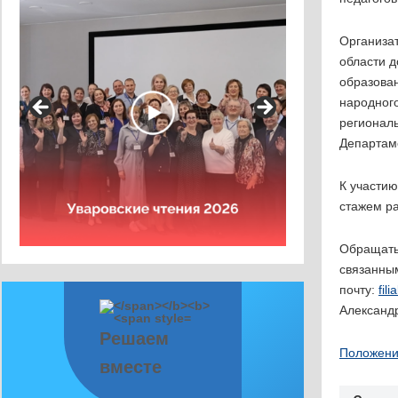
Организа
области д
образова
народног
регионал
Департам
К участию
стажем ра
Обращать
связанным
почту:
fil
Александ
Решаем
Положени
вместе