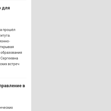
 для
га прошёл
итута.
ионно-
Открывая
я образования
 Сергеевна
ских встреч
правление в
енческих