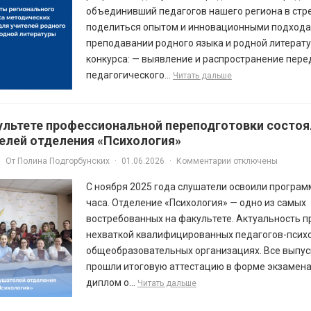
объединивший педагогов нашего региона в ст
поделиться опытом и инновационными подхода
преподавании родного языка и родной литерату
конкурса: — выявление и распространение пере
педагогического...
Читать дальше
ультете профессиональной переподготовки состоя
елей отделения «Психология»
От
Полина Подгорбунских
·
01.06.2026
·
Комментарии отключены
С ноября 2025 года слушатели освоили програ
часа. Отделение «Психология» — одно из самых
востребованных на факультете. Актуальность 
нехваткой квалифицированных педагогов-психо
общеобразовательных организациях. Все выпус
прошли итоговую аттестацию в форме экзамена
диплом о...
Читать дальше