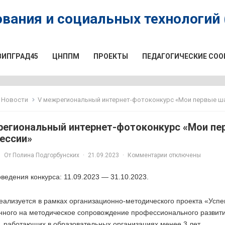
вания и социальных технологий (
ВИПГРАД45
ЦНППМ
ПРОЕКТЫ
ПЕДАГОГИЧЕСКИЕ СО
Новости
V межрегиональный интернет-фотоконкурс «Мои первые ша
региональный интернет-фотоконкурс «Мои пе
ессии»
От
Полина Подгорбунских
·
21.09.2023
·
Комментарии отключены
ведения конкурса: 11.09.2023 — 31.10.2023.
еализуется в рамках организационно-методического проекта «Усп
нного на методическое сопровождение профессионального развит
, работающих в образовательных организациях менее 3 лет.