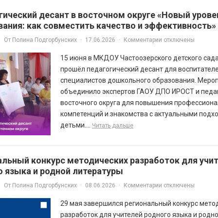
гический десант в восточном округе «Новый урове
вания: как совместить качество и эффективность»
От
Полина Подгорбунских
·
17.06.2026
·
Комментарии отключены
15 июня в МКДОУ Частоозерского детского сад
прошёл педагогический десант для воспитателе
специалистов дошкольного образования. Меро
объединило экспертов ГАОУ ДПО ИРОСТ и педа
восточного округа для повышения профессион
компетенций и знакомства с актуальными подхо
детьми....
Читать дальше
альный конкурс методических разработок для учи
о языка и родной литературы
От
Полина Подгорбунских
·
08.06.2026
·
Комментарии отключены
29 мая завершился региональный конкурс мето
разработок для учителей родного языка и родно