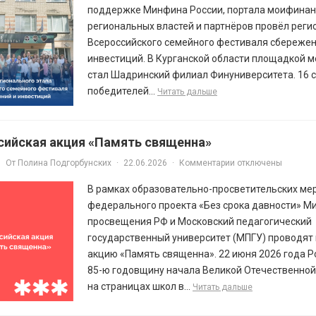
поддержке Минфина России, портала моифинан
региональных властей и партнёров провёл регио
Всероссийского семейного фестиваля сбережен
инвестиций. В Курганской области площадкой 
стал Шадринский филиал Финуниверситета. 16 
победителей...
Читать дальше
сийская акция «Память священна»
От
Полина Подгорбунских
·
22.06.2026
·
Комментарии отключены
В рамках образовательно-просветительских ме
федерального проекта «Без срока давности» М
просвещения РФ и Московский педагогический
государственный университет (МПГУ) проводят
акцию «Память священна». 22 июня 2026 года Р
85-ю годовщину начала Великой Отечественной
на страницах школ в...
Читать дальше