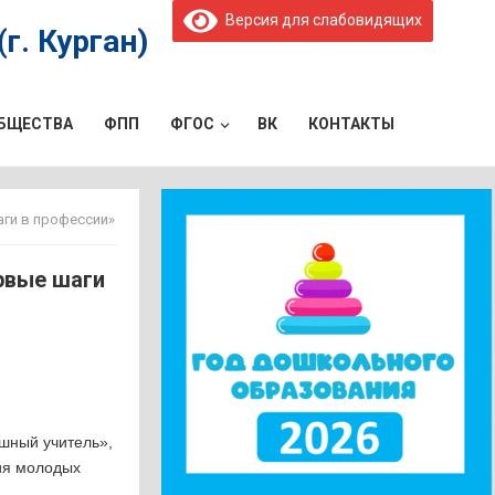
Версия для слабовидящих
г. Курган)
ОБЩЕСТВА
ФПП
ФГОС
ВК
КОНТАКТЫ
ги в профессии»
рвые шаги
ешный учитель»,
ия молодых