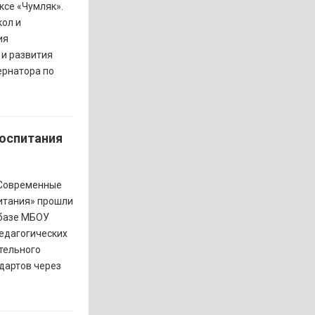
ксе «Чумляк».
ол и
ия
и развития
ернатора по
воспитания
«Современные
питания» прошли
 базе МБОУ
едагогических
тельного
дартов через