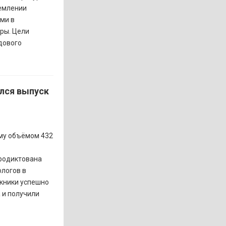
ремлении
ми в
ры. Цели
дового
лся выпуск
мму объёмом 432
продиктована
логов в
кники успешно
 и получили