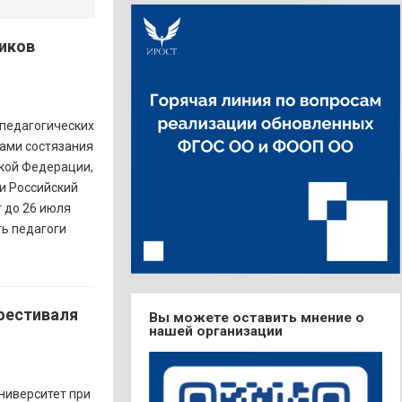
ников
 педагогических
рами состязания
кой Федерации,
 и Российский
 до 26 июля
ть педагоги
 фестиваля
Вы можете оставить мнение о
нашей организации
университет при