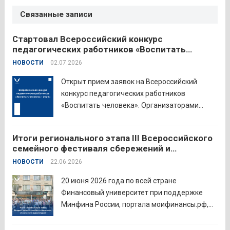
Связанные записи
Стартовал Всероссийский конкурс
педагогических работников «Воспитать
человека – 2026»
НОВОСТИ
02.07.2026
Открыт прием заявок на Всероссийский
конкурс педагогических работников
«Воспитать человека». Организаторами
состязания выступают Министерство
просвещения Российской Федерации,
Итоги регионального этапа III Всероссийского
Институт изучения детства, семьи и
семейного фестиваля сбережений и
воспитания и Российский детско-юношеский
инвестиций
НОВОСТИ
22.06.2026
центр. Прием заявок пройдет до 26 июля
включительно. Участниками конкурса могут
20 июня 2026 года по всей стране
стать педагоги детских...
Читать дальше
Финансовый университет при поддержке
Минфина России, портала моифинансы.рф,
региональных властей и партнёров провёл
региональный этап III Всероссийского