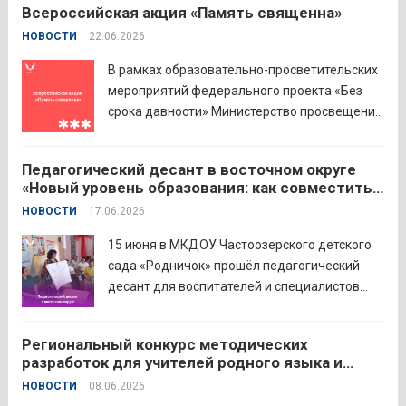
Всероссийская акция «Память священна»
семейного фестиваля сбережений и
НОВОСТИ
22.06.2026
инвестиций. В Курганской области
площадкой мероприятия стал Шадринский
В рамках образовательно-просветительских
филиал Финуниверситета. 16 семей-
мероприятий федерального проекта «Без
победителей...
Читать дальше
срока давности» Министерство просвещения
РФ и Московский педагогический
государственный университет (МПГУ)
Педагогический десант в восточном округе
проводят всероссийскую акцию «Память
«Новый уровень образования: как совместить
священна». 22 июня 2026 года Россия
качество и эффективность»
НОВОСТИ
17.06.2026
отмечает 85-ю годовщину начала Великой
Отечественной войны. Просим на страницах
15 июня в МКДОУ Частоозерского детского
школ в...
Читать дальше
сада «Родничок» прошёл педагогический
десант для воспитателей и специалистов
дошкольного образования. Мероприятие
объединило экспертов ГАОУ ДПО ИРОСТ и
Региональный конкурс методических
педагогов восточного округа для повышения
разработок для учителей родного языка и
профессиональных компетенций и
родной литературы
НОВОСТИ
08.06.2026
знакомства с актуальными подходами к