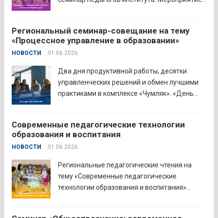
проведено на высоком организационно-
методическом уровне с участием 71
Региональный семинар-совещание на тему
делегата. Открывая встречу, заместитель
«Процессное управление в образовании»
руководителя Управления образования
НОВОСТИ
01.06.2026
Притобольного муниципального округа
Наталья Сергеевна Иванова подчеркнула
Два дня продуктивной работы, десятки
важность очных практических встреч для...
управленческих решений и обмен лучшими
Читать дальше
практиками в комплексе «Чумляк». «День
руководителя» объединил директоров школ
и начальников муниципальных органов
Современные педагогические технологии
управления образованием для обсуждения
образования и воспитания
ключевых задач и развития системы
НОВОСТИ
01.06.2026
образования региона. Заместитель
губернатора по социальной политике
Региональные педагогические чтения на
Наталья...
Читать дальше
тему «Современные педагогические
технологии образования и воспитания»
прошли в северо-западном образовательном
округе на базе МБОУ «СОШ № 2» города