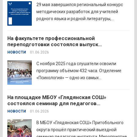
работе с детьми....
Читать дальше
29 мая завершился региональный конкурс
методических разработок для учителей
родного языка и родной литературы,
объединивший педагогов нашего региона в
стремлении поделиться опытом и
На факультете профессиональной
инновационными подходами в
переподготовки состоялся выпуск
преподавании родного языка и родной
слушателей отделения «Психология»
НОВОСТИ
01.06.2026
литературы. Цели конкурса: — выявление и
распространение передового
С ноября 2025 года слушатели освоили
педагогического...
Читать дальше
программу объёмом 432 часа. Отделение
«Психология» — одно из самых
востребованных на факультете.
Актуальность продиктована нехваткой
На площадке МБОУ «Глядянская СОШ»
квалифицированных педагогов-психологов в
состоялся семинар для педагогов
общеобразовательных организациях. Все
Центрального образовательного округа
НОВОСТИ
01.06.2026
выпускники успешно прошли итоговую
аттестацию в форме экзамена и получили
В МБОУ «Глядянская СОШ» Притобольного
диплом о...
Читать дальше
округа прошёл практический выездной
семинар педагогов института. Мероприятие