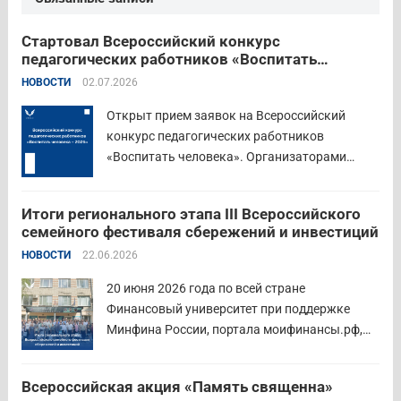
Стартовал Всероссийский конкурс
педагогических работников «Воспитать
человека – 2026»
НОВОСТИ
02.07.2026
Открыт прием заявок на Всероссийский
конкурс педагогических работников
«Воспитать человека». Организаторами
состязания выступают Министерство
просвещения Российской Федерации,
Итоги регионального этапа III Всероссийского
Институт изучения детства, семьи и
семейного фестиваля сбережений и инвестиций
воспитания и Российский детско-юношеский
НОВОСТИ
22.06.2026
центр. Прием заявок пройдет до 26 июля
включительно. Участниками конкурса могут
20 июня 2026 года по всей стране
стать педагоги детских...
Читать дальше
Финансовый университет при поддержке
Минфина России, портала моифинансы.рф,
региональных властей и партнёров провёл
региональный этап III Всероссийского
Всероссийская акция «Память священна»
семейного фестиваля сбережений и