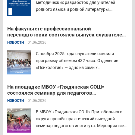
методических разработок для учителей
родного языка и родной литературы,
объединивший педагогов нашего региона в
стремлении поделиться опытом и
На факультете профессиональной
инновационными подходами в преподавании
переподготовки состоялся выпуск слушателей
родного языка и родной литературы. Цели
отделения «Психология»
НОВОСТИ
01.06.2026
конкурса: — выявление и распространение
передового педагогического...
Читать дальше
С ноября 2025 года слушатели освоили
программу объёмом 432 часа. Отделение
«Психология» — одно из самых
востребованных на факультете.
Актуальность продиктована нехваткой
На площадке МБОУ «Глядянская СОШ»
квалифицированных педагогов-психологов в
состоялся семинар для педагогов
общеобразовательных организациях. Все
Центрального образовательного округа
НОВОСТИ
01.06.2026
выпускники успешно прошли итоговую
аттестацию в форме экзамена и получили
В МБОУ «Глядянская СОШ» Притобольного
диплом о...
Читать дальше
округа прошёл практический выездной
семинар педагогов института. Мероприятие
проведено на высоком организационно-