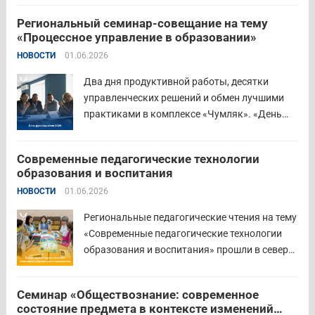
методическом уровне с участием 71 делегата.
Региональный семинар-совещание на тему
Открывая встречу, заместитель
«Процессное управление в образовании»
руководителя Управления образования
НОВОСТИ
01.06.2026
Притобольного муниципального округа
Наталья Сергеевна Иванова подчеркнула
Два дня продуктивной работы, десятки
важность очных практических встреч для...
управленческих решений и обмен лучшими
Читать дальше
практиками в комплексе «Чумляк». «День
руководителя» объединил директоров школ и
начальников муниципальных органов
Современные педагогические технологии
управления образованием для обсуждения
образования и воспитания
ключевых задач и развития системы
НОВОСТИ
01.06.2026
образования региона. Заместитель
губернатора по социальной политике
Региональные педагогические чтения на тему
Наталья...
Читать дальше
«Современные педагогические технологии
образования и воспитания» прошли в северо-
западном образовательном округе на базе
МБОУ «СОШ № 2» города Шадринска.
Семинар «Обществознание: современное
Основная цель Педагогических чтений —
состояние предмета в контексте изменений
освещение тенденций учебно-