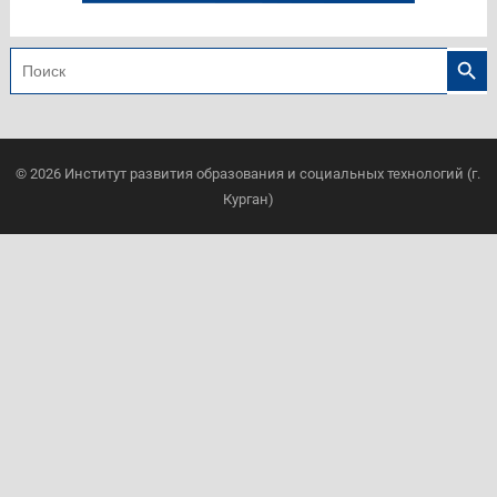
Search
Search
for:
© 2026
Институт развития образования и социальных технологий (г.
Курган)