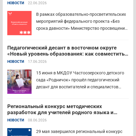
НОВОСТИ
22.06.2026
инвестиций. В Курганской области
площадкой мероприятия стал Шадринский
В рамках образовательно-просветительских
филиал Финуниверситета. 16 семей-
мероприятий федерального проекта «Без
победителей...
Читать дальше
срока давности» Министерство просвещения
РФ и Московский педагогический
государственный университет (МПГУ)
Педагогический десант в восточном округе
проводят всероссийскую акцию «Память
«Новый уровень образования: как совместить
священна». 22 июня 2026 года Россия
качество и эффективность»
НОВОСТИ
17.06.2026
отмечает 85-ю годовщину начала Великой
Отечественной войны. Просим на страницах
15 июня в МКДОУ Частоозерского детского
школ в...
Читать дальше
сада «Родничок» прошёл педагогический
десант для воспитателей и специалистов
дошкольного образования. Мероприятие
объединило экспертов ГАОУ ДПО ИРОСТ и
Региональный конкурс методических
педагогов восточного округа для повышения
разработок для учителей родного языка и
профессиональных компетенций и
родной литературы
НОВОСТИ
08.06.2026
знакомства с актуальными подходами к
работе с детьми....
Читать дальше
29 мая завершился региональный конкурс