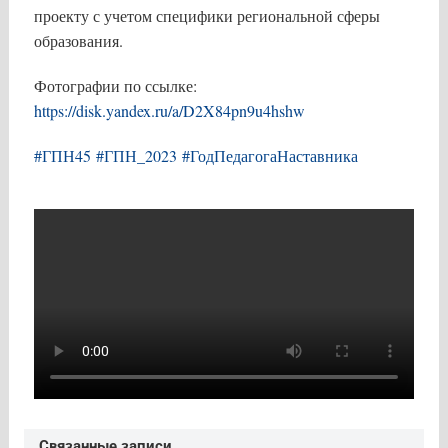
проекту с учетом специфики региональной сферы
образования.
Фотографии по ссылке:
https://disk.yandex.ru/a/D2X84pn9u4hshw
#ГПН45
#ГПН_2023
#ГодПедагогаНаставника
Связанные записи