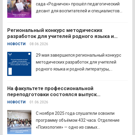
школ в...
Читать дальше
сада «Родничок» прошёл педагогический
десант для воспитателей и специалистов
дошкольного образования. Мероприятие
объединило экспертов ГАОУ ДПО ИРОСТ и
Региональный конкурс методических
педагогов восточного округа для повышения
разработок для учителей родного языка и
профессиональных компетенций и
родной литературы
НОВОСТИ
08.06.2026
знакомства с актуальными подходами к
работе с детьми....
Читать дальше
29 мая завершился региональный конкурс
методических разработок для учителей
родного языка и родной литературы,
объединивший педагогов нашего региона в
стремлении поделиться опытом и
На факультете профессиональной
инновационными подходами в
переподготовки состоялся выпуск
преподавании родного языка и родной
слушателей отделения «Психология»
НОВОСТИ
01.06.2026
литературы. Цели конкурса: — выявление и
распространение передового
С ноября 2025 года слушатели освоили
педагогического...
Читать дальше
программу объёмом 432 часа. Отделение
«Психология» — одно из самых
востребованных на факультете.