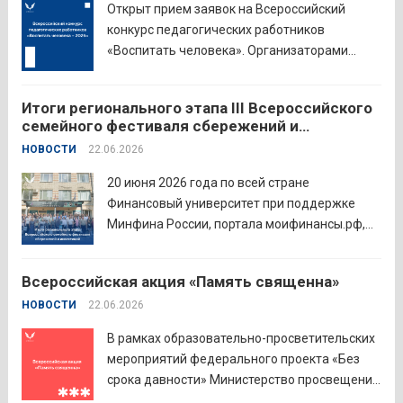
Открыт прием заявок на Всероссийский
конкурс педагогических работников
«Воспитать человека». Организаторами
состязания выступают Министерство
просвещения Российской Федерации,
Итоги регионального этапа III Всероссийского
Институт изучения детства, семьи и
семейного фестиваля сбережений и
воспитания и Российский детско-юношеский
инвестиций
НОВОСТИ
22.06.2026
центр. Прием заявок пройдет до 26 июля
включительно. Участниками конкурса могут
20 июня 2026 года по всей стране
стать педагоги детских...
Читать дальше
Финансовый университет при поддержке
Минфина России, портала моифинансы.рф,
региональных властей и партнёров провёл
региональный этап III Всероссийского
Всероссийская акция «Память священна»
семейного фестиваля сбережений и
НОВОСТИ
22.06.2026
инвестиций. В Курганской области
площадкой мероприятия стал Шадринский
В рамках образовательно-просветительских
филиал Финуниверситета. 16 семей-
мероприятий федерального проекта «Без
победителей...
Читать дальше
срока давности» Министерство просвещения
РФ и Московский педагогический