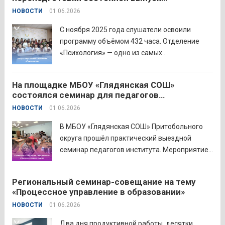
преподавании родного языка и родной
слушателей отделения «Психология»
НОВОСТИ
01.06.2026
литературы. Цели конкурса: — выявление и
распространение передового
С ноября 2025 года слушатели освоили
педагогического...
Читать дальше
программу объёмом 432 часа. Отделение
«Психология» — одно из самых
востребованных на факультете.
Актуальность продиктована нехваткой
На площадке МБОУ «Глядянская СОШ»
квалифицированных педагогов-психологов в
состоялся семинар для педагогов
общеобразовательных организациях. Все
Центрального образовательного округа
НОВОСТИ
01.06.2026
выпускники успешно прошли итоговую
аттестацию в форме экзамена и получили
В МБОУ «Глядянская СОШ» Притобольного
диплом о...
Читать дальше
округа прошёл практический выездной
семинар педагогов института. Мероприятие
проведено на высоком организационно-
методическом уровне с участием 71
Региональный семинар-совещание на тему
делегата. Открывая встречу, заместитель
«Процессное управление в образовании»
руководителя Управления образования
НОВОСТИ
01.06.2026
Притобольного муниципального округа
Наталья Сергеевна Иванова подчеркнула
Два дня продуктивной работы, десятки