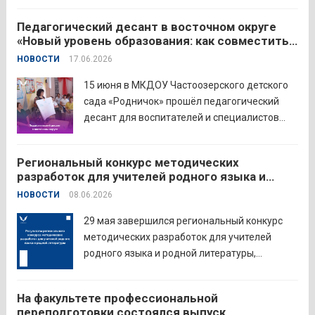
государственный университет (МПГУ)
Педагогический десант в восточном округе
проводят всероссийскую акцию «Память
«Новый уровень образования: как совместить
священна». 22 июня 2026 года Россия
качество и эффективность»
НОВОСТИ
17.06.2026
отмечает 85-ю годовщину начала Великой
Отечественной войны. Просим на страницах
15 июня в МКДОУ Частоозерского детского
школ в...
Читать дальше
сада «Родничок» прошёл педагогический
десант для воспитателей и специалистов
дошкольного образования. Мероприятие
объединило экспертов ГАОУ ДПО ИРОСТ и
Региональный конкурс методических
педагогов восточного округа для повышения
разработок для учителей родного языка и
профессиональных компетенций и
родной литературы
НОВОСТИ
08.06.2026
знакомства с актуальными подходами к
работе с детьми....
Читать дальше
29 мая завершился региональный конкурс
методических разработок для учителей
родного языка и родной литературы,
объединивший педагогов нашего региона в
стремлении поделиться опытом и
На факультете профессиональной
инновационными подходами в
переподготовки состоялся выпуск