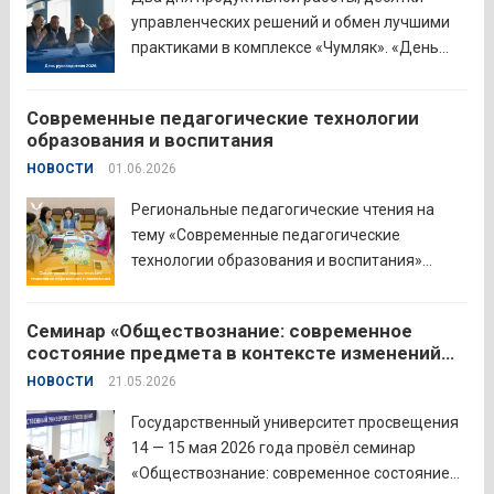
важность очных практических встреч для...
управленческих решений и обмен лучшими
Читать дальше
практиками в комплексе «Чумляк». «День
руководителя» объединил директоров школ
и начальников муниципальных органов
Современные педагогические технологии
управления образованием для обсуждения
образования и воспитания
ключевых задач и развития системы
НОВОСТИ
01.06.2026
образования региона. Заместитель
губернатора по социальной политике
Региональные педагогические чтения на
Наталья...
Читать дальше
тему «Современные педагогические
технологии образования и воспитания»
прошли в северо-западном образовательном
округе на базе МБОУ «СОШ № 2» города
Семинар «Обществознание: современное
Шадринска. Основная цель Педагогических
состояние предмета в контексте изменений
чтений — освещение тенденций учебно-
законодательства и введения единых
НОВОСТИ
21.05.2026
воспитательного процесса с учетом новых
государственных учебников» в
образовательных стандартов через обмен...
Государственном университете просвещения
Государственный университет просвещения
Читать дальше
14 — 15 мая 2026 года провёл семинар
«Обществознание: современное состояние