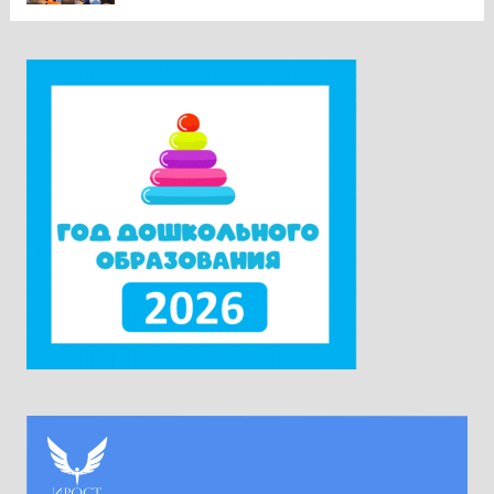
предмета в контексте изменений
законодательства и введения единых
государственных учебников». Участники
приехали в Москву из всех субъектов
Российской Федерации. Ректор университета
Наталия Александровна Наумова отметила,
что...
Читать дальше