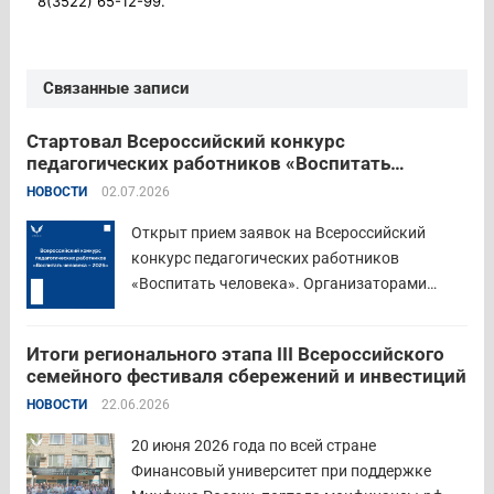
8(3522) 65-12-99.
Связанные записи
Стартовал Всероссийский конкурс
педагогических работников «Воспитать
человека – 2026»
НОВОСТИ
02.07.2026
Открыт прием заявок на Всероссийский
конкурс педагогических работников
«Воспитать человека». Организаторами
состязания выступают Министерство
просвещения Российской Федерации,
Итоги регионального этапа III Всероссийского
Институт изучения детства, семьи и
семейного фестиваля сбережений и инвестиций
воспитания и Российский детско-юношеский
НОВОСТИ
22.06.2026
центр. Прием заявок пройдет до 26 июля
включительно. Участниками конкурса могут
20 июня 2026 года по всей стране
стать педагоги детских...
Читать дальше
Финансовый университет при поддержке