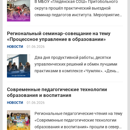
В МБОУ «Глядянская СОШ» Притобольного
диплом о...
Читать дальше
округа прошёл практический выездной
семинар педагогов института. Мероприятие
проведено на высоком организационно-
методическом уровне с участием 71 делегата.
Региональный семинар-совещание на тему
Открывая встречу, заместитель
«Процессное управление в образовании»
руководителя Управления образования
НОВОСТИ
01.06.2026
Притобольного муниципального округа
Наталья Сергеевна Иванова подчеркнула
Два дня продуктивной работы, десятки
важность очных практических встреч для...
управленческих решений и обмен лучшими
Читать дальше
практиками в комплексе «Чумляк». «День
руководителя» объединил директоров школ и
начальников муниципальных органов
Современные педагогические технологии
управления образованием для обсуждения
образования и воспитания
ключевых задач и развития системы
НОВОСТИ
01.06.2026
образования региона. Заместитель
губернатора по социальной политике
Региональные педагогические чтения на тему
Наталья...
Читать дальше
«Современные педагогические технологии
образования и воспитания» прошли в северо-