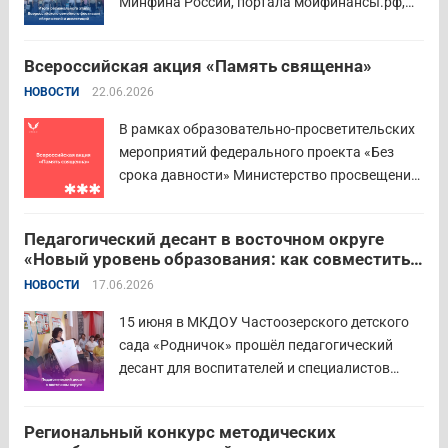
Минфина России, портала моифинансы.рф,
региональных властей и партнёров провёл
региональный этап III Всероссийского
Всероссийская акция «Память священна»
семейного фестиваля сбережений и
НОВОСТИ
22.06.2026
инвестиций. В Курганской области
площадкой мероприятия стал Шадринский
В рамках образовательно-просветительских
филиал Финуниверситета. 16 семей-
мероприятий федерального проекта «Без
победителей...
Читать дальше
срока давности» Министерство просвещения
РФ и Московский педагогический
государственный университет (МПГУ)
Педагогический десант в восточном округе
проводят всероссийскую акцию «Память
«Новый уровень образования: как совместить
священна». 22 июня 2026 года Россия
качество и эффективность»
НОВОСТИ
17.06.2026
отмечает 85-ю годовщину начала Великой
Отечественной войны. Просим на страницах
15 июня в МКДОУ Частоозерского детского
школ в...
Читать дальше
сада «Родничок» прошёл педагогический
десант для воспитателей и специалистов
дошкольного образования. Мероприятие
объединило экспертов ГАОУ ДПО ИРОСТ и
Региональный конкурс методических
педагогов восточного округа для повышения