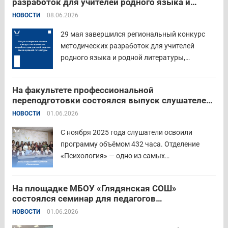
разработок для учителей родного языка и
профессиональных компетенций и
родной литературы
НОВОСТИ
08.06.2026
знакомства с актуальными подходами к
работе с детьми....
Читать дальше
29 мая завершился региональный конкурс
методических разработок для учителей
родного языка и родной литературы,
объединивший педагогов нашего региона в
стремлении поделиться опытом и
На факультете профессиональной
инновационными подходами в преподавании
переподготовки состоялся выпуск слушателей
родного языка и родной литературы. Цели
отделения «Психология»
НОВОСТИ
01.06.2026
конкурса: — выявление и распространение
передового педагогического...
Читать дальше
С ноября 2025 года слушатели освоили
программу объёмом 432 часа. Отделение
«Психология» — одно из самых
востребованных на факультете.
Актуальность продиктована нехваткой
На площадке МБОУ «Глядянская СОШ»
квалифицированных педагогов-психологов в
состоялся семинар для педагогов
общеобразовательных организациях. Все
Центрального образовательного округа
НОВОСТИ
01.06.2026
выпускники успешно прошли итоговую
аттестацию в форме экзамена и получили