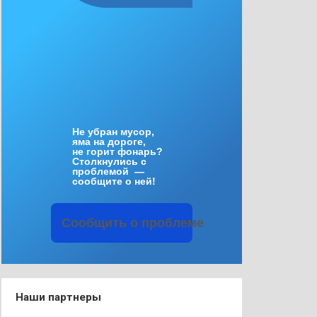
Не
убран
мусор
,
яма
на
дороге
,
не
горит
фонарь
?
Столкнулись
с
проблемой
—
сообщите
о
ней
!
Сообщить
о
проблеме
Наши партнеры