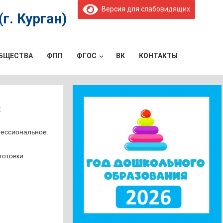
Версия для слабовидящих
г. Курган)
ОБЩЕСТВА
ФПП
ФГОС
ВК
КОНТАКТЫ
х
фессиональное.
готовки