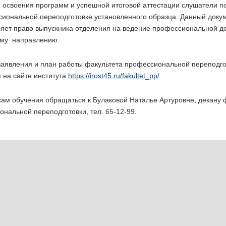
м освоения программ и успешной итоговой аттестации слушатели 
сиональной переподготовке установленного образца. Данный доку
ряет право выпускника отделения на ведение профессиональной д
му направлению.
заявления и план работы факультета профессиональной переподго
 на сайте института
https://irost45.ru/fakultet_pp/
ам обучения обращаться к Булаковой Наталье Артуровне, декану 
нальной переподготовки, тел. 65-12-99.