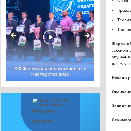
Основы
Правов
Теория
Теория
Форма о
сессионна
обучения
для слуш
Начало 
Окончан
Заявлен
Решаем
вместе
Стоимост