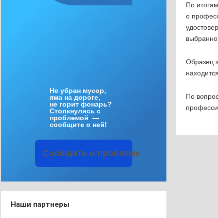
По итога
о профес
удостове
выбранно
Образец 
находится
Не
убран
мусор
,
По вопрос
яма
на
дороге
,
не
горит
фонарь
?
профессио
Столкнулись
с
проблемой
—
сообщите
о
ней
!
Сообщить
о
проблеме
Наши партнеры