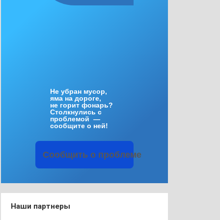
Не
убран
мусор
,
яма
на
дороге
,
не
горит
фонарь
?
Столкнулись
с
проблемой
—
сообщите
о
ней
!
Сообщить
о
проблеме
Наши партнеры